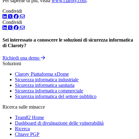
Per saperne di più, visita
www.claroty.com
.
Condividi
LinkedIn
Twitter
Facebook
Condividi
LinkedIn
Twitter
Facebook
Sei interessato a conoscere le soluzioni di sicurezza informatica
di Claroty?
Richiedi una demo
Soluzioni
Claroty Piattaforma xDome
Sicurezza informatica industriale
Sicurezza informatica sanitaria
Sicurezza informatica commerciale
Sicurezza informatica del settore pubblico
Ricerca sulle minacce
Team82 Home
Dashboard di divulgazione delle vulnerabilità
Ricerca
Chiave PGP