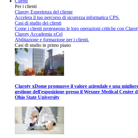
Clienti
Per i clienti
Claroty Esperienza del cliente
Accelera il tuo percorso di sicurezza informatica CPS.
Casi di studio dei clienti
Come i clienti proteggono le loro operazioni critiche con Clarot
Claroty Accademia xCel
Abilitazione e formazione per i clienti.
Casi di studio in primo piano
Claroty xDome promuove il valore aziendale e una miglior
gestione dell'esposizione presso il Wexner Medical Center d
Ohio State University