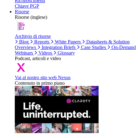
Riconoscimenti
Chiave PGP
Risorse
Risorse (inglese)
Archivio di risorse
Blog
Reports
White Papers
Datasheets & Solution
Overviews
Integration Briefs
Case Studies
On-Demand
Webinars
Videos
Glossary
Podcast, articoli e video
Vai al nostro sito web Nexus
Contenuto in primo piano