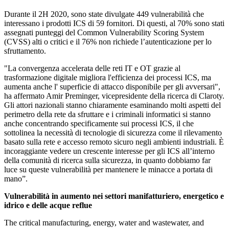
Durante il 2H 2020, sono state divulgate 449 vulnerabilità che
interessano i prodotti ICS di 59 fornitori. Di questi, al 70% sono stati
assegnati punteggi del Common Vulnerability Scoring System
(CVSS) alti o critici e il 76% non richiede l’autenticazione per lo
sfruttamento.
"La convergenza accelerata delle reti IT e OT grazie al
trasformazione digitale migliora l'efficienza dei processi ICS, ma
aumenta anche l' superficie di attacco disponibile per gli avversari",
ha affermato Amir Preminger, vicepresidente della ricerca di Claroty.
Gli attori nazionali stanno chiaramente esaminando molti aspetti del
perimetro della rete da sfruttare e i criminali informatici si stanno
anche concentrando specificamente sui processi ICS, il che
sottolinea la necessità di tecnologie di sicurezza come il rilevamento
basato sulla rete e accesso remoto sicuro negli ambienti industriali. È
incoraggiante vedere un crescente interesse per gli ICS all’interno
della comunità di ricerca sulla sicurezza, in quanto dobbiamo far
luce su queste vulnerabilità per mantenere le minacce a portata di
mano”.
Vulnerabilità in aumento nei settori manifatturiero, energetico e
idrico e delle acque reflue
The critical manufacturing, energy, water and wastewater, and