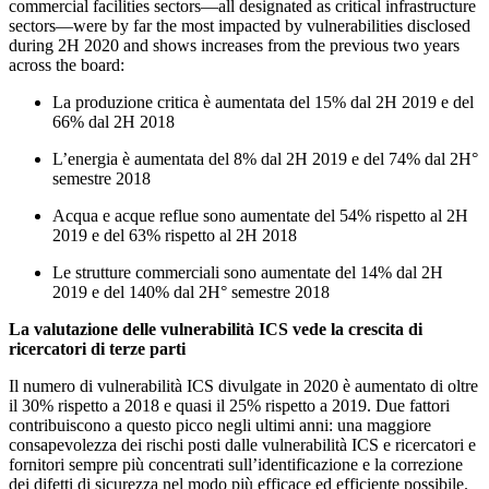
commercial facilities sectors—all designated as critical infrastructure
sectors—were by far the most impacted by vulnerabilities disclosed
during 2H 2020 and shows increases from the previous two years
across the board:
La produzione critica è aumentata del 15% dal 2H 2019 e del
66% dal 2H 2018
L’energia è aumentata del 8% dal 2H 2019 e del 74% dal 2H°
semestre 2018
Acqua e acque reflue sono aumentate del 54% rispetto al 2H
2019 e del 63% rispetto al 2H 2018
Le strutture commerciali sono aumentate del 14% dal 2H
2019 e del 140% dal 2H° semestre 2018
La valutazione delle vulnerabilità ICS vede la crescita di
ricercatori di terze parti
Il numero di vulnerabilità ICS divulgate in 2020 è aumentato di oltre
il 30% rispetto a 2018 e quasi il 25% rispetto a 2019. Due fattori
contribuiscono a questo picco negli ultimi anni: una maggiore
consapevolezza dei rischi posti dalle vulnerabilità ICS e ricercatori e
fornitori sempre più concentrati sull’identificazione e la correzione
dei difetti di sicurezza nel modo più efficace ed efficiente possibile.