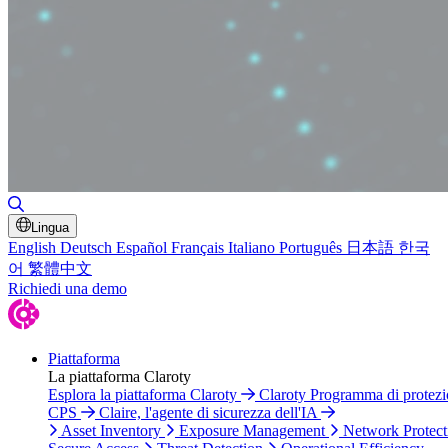
Toggle Search
Lingua
English
Deutsch
Español
Français
Italiano
Português
日本語
한국
어
繁體中文
Richiedi una demo
Piattaforma
La piattaforma Claroty
Esplora la piattaforma Claroty
Claroty Programma di protez
CPS
Claire, l'agente di sicurezza dell'IA
Asset Inventory
Exposure Management
Network Protect