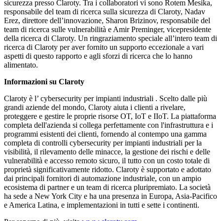
sicurezza presso Claroty. Tra i collaboratori vi sono Rotem Mesika,
responsabile del team di ricerca sulla sicurezza di Claroty, Nadav
Erez, direttore dell’innovazione, Sharon Brizinov, responsabile del
team di ricerca sulle vulnerabilità e Amir Preminger, vicepresidente
della ricerca di Claroty. Un ringraziamento speciale all’intero team di
ricerca di Claroty per aver fornito un supporto eccezionale a vari
aspetti di questo rapporto e agli sforzi di ricerca che lo hanno
alimentato.
Informazioni su Claroty
Claroty è l’ cybersecurity per impianti industriali . Scelto dalle più
grandi aziende del mondo, Claroty aiuta i clienti a rivelare,
proteggere e gestire le proprie risorse OT, IoT e IIoT. La piattaforma
completa dell'azienda si collega perfettamente con l'infrastruttura e i
programmi esistenti dei clienti, fornendo al contempo una gamma
completa di controlli cybersecurity per impianti industriali per la
visibilità, il rilevamento delle minacce, la gestione dei rischi e delle
vulnerabilità e accesso remoto sicuro, il tutto con un costo totale di
proprietà significativamente ridotto. Claroty è supportato e adottato
dai principali fornitori di automazione industriale, con un ampio
ecosistema di partner e un team di ricerca pluripremiato. La società
ha sede a New York City e ha una presenza in Europa, Asia-Pacifico
e America Latina, e implementazioni in tutti e sette i continenti.