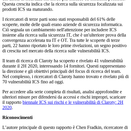
Questa crescita indica che la ricerca sulla sicurezza focalizzata sui
prodotti ICS sta maturando.
I ricercatori di terze parti sono stati responsabili del 61% delle
scoperte, molte delle quali erano aziende di sicurezza informatica.
Ciò segnala un cambiamento nell'attenzione per includere ICS
insieme alla ricerca sulla sicurezza IT, che è un'ulteriore prova della
convergenza accelerata tra IT e OT. Tra tutte le scoperte di terze
parti, 22 hanno riportato le loro prime rivelazioni, un segno positivo
di crescita nel mercato della ricerca sulle vulnerabilità ICS.
Il team di ricerca di Claroty ha scoperto e rivelato 41 vulnerabilità
durante il 2H 2020, interessando 14 fornitori. Questi rappresentano
la direzione e gli obiettivi principali del focus di ricerca del team.
Nel complesso, i ricercatori di Claroty hanno trovato e rivelato più di
70 vulnerabilità ICS fino ad oggi.
Per accedere alla serie completa di risultati, analisi approfondite e
ulteriori misure per difendersi da accessi e rischi impropri, scaricare
il rapporto
biennale ICS sui rischi e le vulnerabilità di Claroty: 2H
2020
.
Riconoscimenti
L’autore principale di questo rapporto è Chen Fradkin, ricercatore di