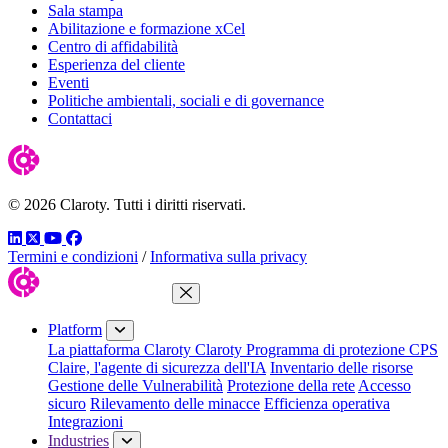
Sala stampa
Abilitazione e formazione xCel
Centro di affidabilità
Esperienza del cliente
Eventi
Politiche ambientali, sociali e di governance
Contattaci
© 2026 Claroty. Tutti i diritti riservati.
LinkedIn
Twitter
YouTube
Facebook
Termini e condizioni
/
Informativa sulla privacy
Close Menu
Platform
La piattaforma Claroty
Claroty Programma di protezione CPS
Claire, l'agente di sicurezza dell'IA
Inventario delle risorse
Gestione delle Vulnerabilità
Protezione della rete
Accesso
sicuro
Rilevamento delle minacce
Efficienza operativa
Integrazioni
Industries