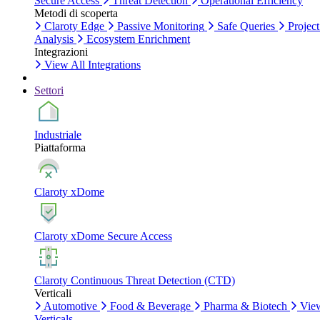
Secure Access
Threat Detection
Operational Efficiency
Metodi di scoperta
Claroty Edge
Passive Monitoring
Safe Queries
Project
Analysis
Ecosystem Enrichment
Integrazioni
View All Integrations
Settori
Industriale
Piattaforma
Claroty xDome
Claroty xDome Secure Access
Claroty Continuous Threat Detection (CTD)
Verticali
Automotive
Food & Beverage
Pharma & Biotech
Vie
Verticals