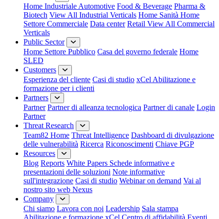
Home Industriale
Automotive
Food & Beverage
Pharma &
Biotech
View All Industrial Verticals
Home Sanità
Home
Settore Commerciale
Data center
Retail
View All Commercial
Verticals
Public Sector
Home Settore Pubblico
Casa del governo federale
Home
SLED
Customers
Esperienza del cliente
Casi di studio
xCel Abilitazione e
formazione per i clienti
Partners
Partner
Partner di alleanza tecnologica
Partner di canale
Login
Partner
Threat Research
Team82 Home
Threat Intelligence
Dashboard di divulgazione
delle vulnerabilità
Ricerca
Riconoscimenti
Chiave PGP
Resources
Blog
Reports
White Papers
Schede informative e
presentazioni delle soluzioni
Note informative
sull'integrazione
Casi di studio
Webinar on demand
Vai al
nostro sito web Nexus
Company
Chi siamo
Lavora con noi
Leadership
Sala stampa
Abilitazione e formazione xCel
Centro di affidabilità
Eventi