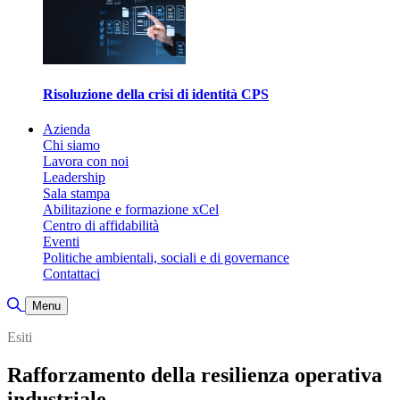
Risoluzione della crisi di identità CPS
Azienda
Chi siamo
Lavora con noi
Leadership
Sala stampa
Abilitazione e formazione xCel
Centro di affidabilità
Eventi
Politiche ambientali, sociali e di governance
Contattaci
Attiva/disattiva ricerca
Menu
Esiti
Rafforzamento della resilienza operativa
industriale