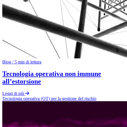
Blog
/
5 min di lettura
Tecnologia operativa non immune
all’estorsione
Leggi di più
Tecnologia operativa
(OT)
per la gestione del rischio