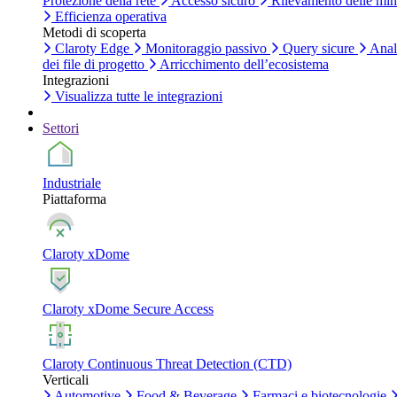
Protezione della rete
Accesso sicuro
Rilevamento delle mi
Efficienza operativa
Metodi di scoperta
Claroty Edge
Monitoraggio passivo
Query sicure
Anal
dei file di progetto
Arricchimento dell’ecosistema
Integrazioni
Visualizza tutte le integrazioni
Settori
Industriale
Piattaforma
Claroty xDome
Claroty xDome Secure Access
Claroty Continuous Threat Detection (CTD)
Verticali
Automotive
Food & Beverage
Farmaci e biotecnologie