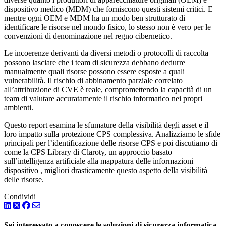
dispositivo medico (MDM) che forniscono questi sistemi critici. E
mentre ogni OEM e MDM ha un modo ben strutturato di
identificare le risorse nel mondo fisico, lo stesso non è vero per le
convenzioni di denominazione nel regno cibernetico.
Le incoerenze derivanti da diversi metodi o protocolli di raccolta
possono lasciare che i team di sicurezza debbano dedurre
manualmente quali risorse possono essere esposte a quali
vulnerabilità. Il rischio di abbinamento parziale correlato
all’attribuzione di CVE è reale, compromettendo la capacità di un
team di valutare accuratamente il rischio informatico nei propri
ambienti.
Questo report esamina le sfumature della visibilità degli asset e il
loro impatto sulla protezione CPS complessiva. Analizziamo le sfide
principali per l’identificazione delle risorse CPS e poi discutiamo di
come la CPS Library di Claroty, un approccio basato
sull’intelligenza artificiale alla mappatura delle informazioni
dispositivo , migliori drasticamente questo aspetto della visibilità
delle risorse.
Condividi
LinkedIn
Twitter
Facebook
Sei interessato a conoscere le soluzioni di sicurezza informatica