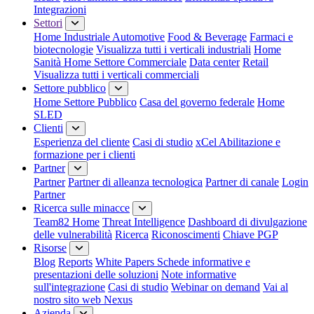
Integrazioni
Settori
Home Industriale
Automotive
Food & Beverage
Farmaci e
biotecnologie
Visualizza tutti i verticali industriali
Home
Sanità
Home Settore Commerciale
Data center
Retail
Visualizza tutti i verticali commerciali
Settore pubblico
Home Settore Pubblico
Casa del governo federale
Home
SLED
Clienti
Esperienza del cliente
Casi di studio
xCel Abilitazione e
formazione per i clienti
Partner
Partner
Partner di alleanza tecnologica
Partner di canale
Login
Partner
Ricerca sulle minacce
Team82 Home
Threat Intelligence
Dashboard di divulgazione
delle vulnerabilità
Ricerca
Riconoscimenti
Chiave PGP
Risorse
Blog
Reports
White Papers
Schede informative e
presentazioni delle soluzioni
Note informative
sull'integrazione
Casi di studio
Webinar on demand
Vai al
nostro sito web Nexus
Azienda