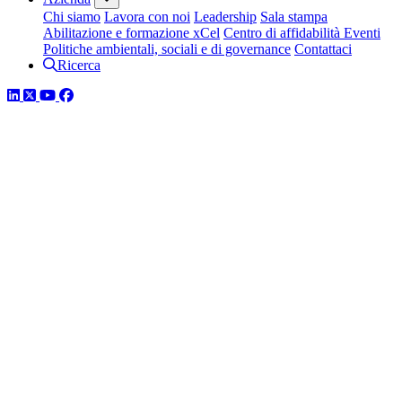
Chi siamo
Lavora con noi
Leadership
Sala stampa
Abilitazione e formazione xCel
Centro di affidabilità
Eventi
Politiche ambientali, sociali e di governance
Contattaci
Ricerca
LinkedIn
Twitter
YouTube
Facebook