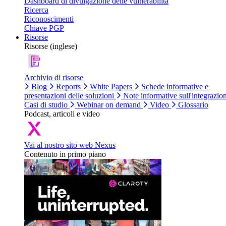
Dashboard di divulgazione delle vulnerabilità
Ricerca
Riconoscimenti
Chiave PGP
Risorse
Risorse (inglese)
Archivio di risorse
Blog
Reports
White Papers
Schede informative e
presentazioni delle soluzioni
Note informative sull'integrazio
Casi di studio
Webinar on demand
Video
Glossario
Podcast, articoli e video
Vai al nostro sito web Nexus
Contenuto in primo piano