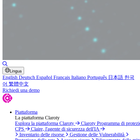
Attiva/disattiva ricerca
Lingua
English
Deutsch
Español
Français
Italiano
Português
日本語
한국
어
繁體中文
Richiedi una demo
Piattaforma
La piattaforma Claroty
Esplora la piattaforma Claroty
Claroty Programma di protez
CPS
Claire, l'agente di sicurezza dell'IA
Inventario delle risorse
Gestione delle Vulnerabilità