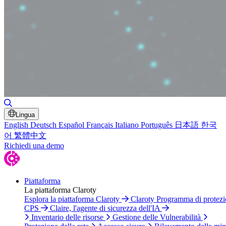
Attiva/disattiva ricerca
Lingua
English
Deutsch
Español
Français
Italiano
Português
日本語
한국
어
繁體中文
Richiedi una demo
Piattaforma
La piattaforma Claroty
Esplora la piattaforma Claroty
Claroty Programma di protez
CPS
Claire, l'agente di sicurezza dell'IA
Inventario delle risorse
Gestione delle Vulnerabilità