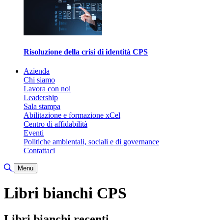
Risoluzione della crisi di identità CPS
Azienda
Chi siamo
Lavora con noi
Leadership
Sala stampa
Abilitazione e formazione xCel
Centro di affidabilità
Eventi
Politiche ambientali, sociali e di governance
Contattaci
Attiva/disattiva ricerca
Menu
Libri bianchi CPS
Libri bianchi recenti