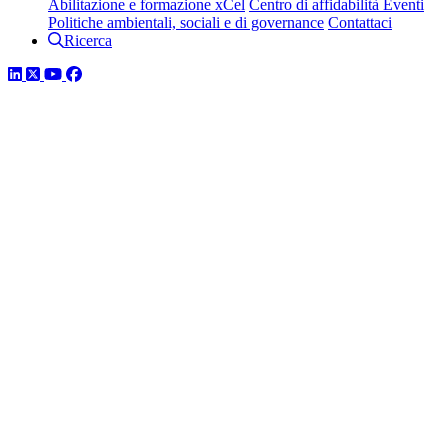
Abilitazione e formazione xCel
Centro di affidabilità
Eventi
Politiche ambientali, sociali e di governance
Contattaci
Ricerca
LinkedIn
Twitter
YouTube
Facebook