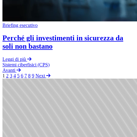
Briefing esecutivo
Perché gli investimenti in sicurezza da
soli non bastano
Leggi di più
Sistemi ciberfisici (CPS)
Avanti
1
2
3
4
5
6
7
8
9
Next