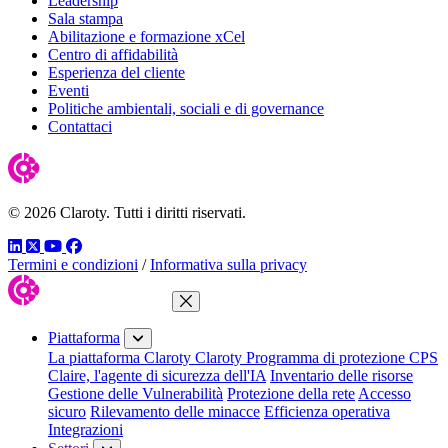
Leadership
Sala stampa
Abilitazione e formazione xCel
Centro di affidabilità
Esperienza del cliente
Eventi
Politiche ambientali, sociali e di governance
Contattaci
© 2026 Claroty. Tutti i diritti riservati.
LinkedIn
Twitter
YouTube
Facebook
Termini e condizioni
/
Informativa sulla privacy
Chiudi menu
Piattaforma
La piattaforma Claroty
Claroty Programma di protezione CPS
Claire, l'agente di sicurezza dell'IA
Inventario delle risorse
Gestione delle Vulnerabilità
Protezione della rete
Accesso
sicuro
Rilevamento delle minacce
Efficienza operativa
Integrazioni