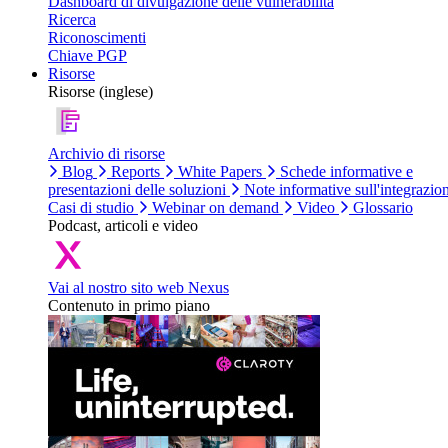
Dashboard di divulgazione delle vulnerabilità
Ricerca
Riconoscimenti
Chiave PGP
Risorse
Risorse (inglese)
Archivio di risorse
Blog
Reports
White Papers
Schede informative e
presentazioni delle soluzioni
Note informative sull'integrazio
Casi di studio
Webinar on demand
Video
Glossario
Podcast, articoli e video
Vai al nostro sito web Nexus
Contenuto in primo piano