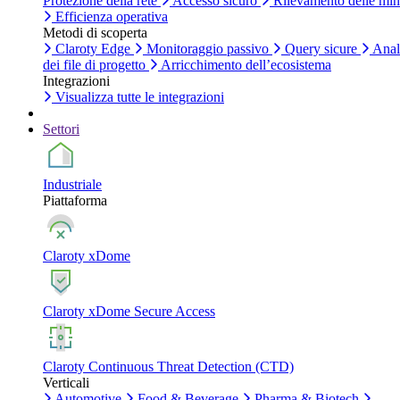
Protezione della rete
Accesso sicuro
Rilevamento delle mi
Efficienza operativa
Metodi di scoperta
Claroty Edge
Monitoraggio passivo
Query sicure
Anal
dei file di progetto
Arricchimento dell’ecosistema
Integrazioni
Visualizza tutte le integrazioni
Settori
Industriale
Piattaforma
Claroty xDome
Claroty xDome Secure Access
Claroty Continuous Threat Detection (CTD)
Verticali
Automotive
Food & Beverage
Pharma & Biotech