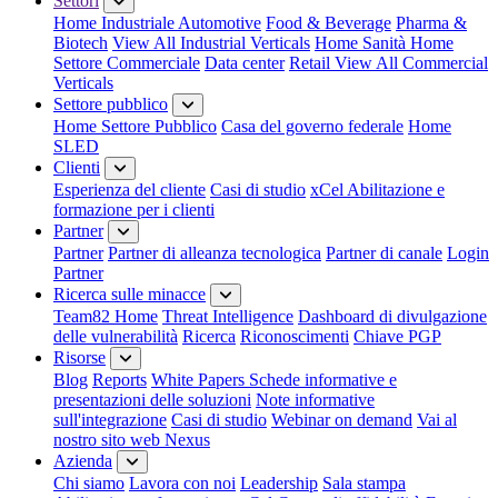
Settori
Home Industriale
Automotive
Food & Beverage
Pharma &
Biotech
View All Industrial Verticals
Home Sanità
Home
Settore Commerciale
Data center
Retail
View All Commercial
Verticals
Settore pubblico
Home Settore Pubblico
Casa del governo federale
Home
SLED
Clienti
Esperienza del cliente
Casi di studio
xCel Abilitazione e
formazione per i clienti
Partner
Partner
Partner di alleanza tecnologica
Partner di canale
Login
Partner
Ricerca sulle minacce
Team82 Home
Threat Intelligence
Dashboard di divulgazione
delle vulnerabilità
Ricerca
Riconoscimenti
Chiave PGP
Risorse
Blog
Reports
White Papers
Schede informative e
presentazioni delle soluzioni
Note informative
sull'integrazione
Casi di studio
Webinar on demand
Vai al
nostro sito web Nexus
Azienda
Chi siamo
Lavora con noi
Leadership
Sala stampa