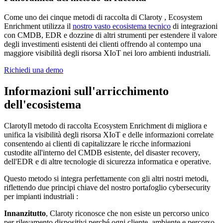
Come uno dei cinque metodi di raccolta di Claroty , Ecosystem
Enrichment utilizza il
nostro vasto ecosistema tecnico
di integrazioni
con CMDB, EDR e dozzine di altri strumenti per estendere il valore
degli investimenti esistenti dei clienti offrendo al contempo una
maggiore visibilità degli risorsa XIoT nei loro ambienti industriali.
Richiedi una demo
Informazioni sull'arricchimento
dell'ecosistema
ClarotyIl metodo di raccolta Ecosystem Enrichment di migliora e
unifica la visibilità degli risorsa XIoT e delle informazioni correlate
consentendo ai clienti di capitalizzare le ricche informazioni
custodite all'interno del CMDB esistente, del disaster recovery,
dell'EDR e di altre tecnologie di sicurezza informatica e operative.
Questo metodo si integra perfettamente con gli altri nostri metodi,
riflettendo due principi chiave del nostro portafoglio cybersecurity
per impianti industriali :
Innanzitutto
, Claroty riconosce che non esiste un percorso unico
per rilevamento dispositivi perché ogni cliente, ambiente e percorso