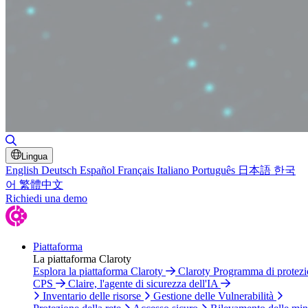
Attiva/disattiva ricerca
Lingua
English
Deutsch
Español
Français
Italiano
Português
日本語
한국
어
繁體中文
Richiedi una demo
Piattaforma
La piattaforma Claroty
Esplora la piattaforma Claroty
Claroty Programma di protez
CPS
Claire, l'agente di sicurezza dell'IA
Inventario delle risorse
Gestione delle Vulnerabilità