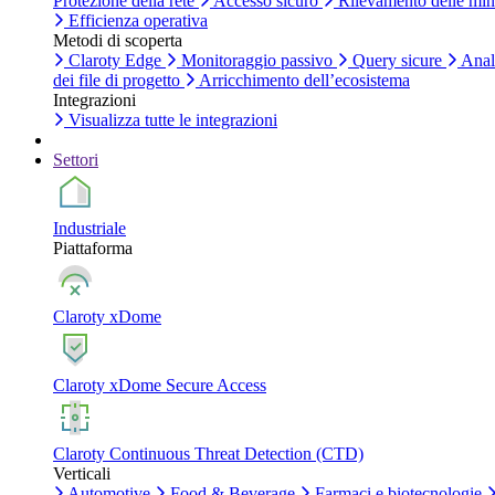
Protezione della rete
Accesso sicuro
Rilevamento delle mi
Efficienza operativa
Metodi di scoperta
Claroty Edge
Monitoraggio passivo
Query sicure
Anal
dei file di progetto
Arricchimento dell’ecosistema
Integrazioni
Visualizza tutte le integrazioni
Settori
Industriale
Piattaforma
Claroty xDome
Claroty xDome Secure Access
Claroty Continuous Threat Detection (CTD)
Verticali
Automotive
Food & Beverage
Farmaci e biotecnologie