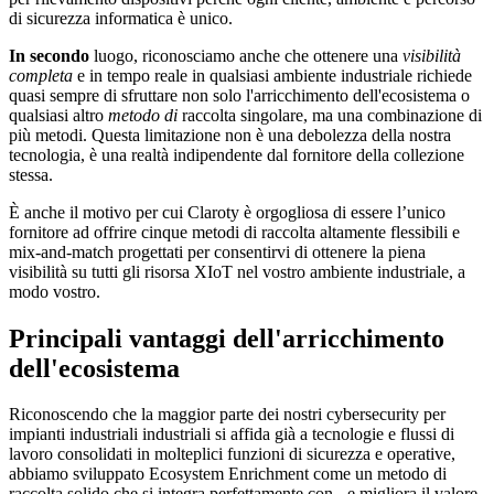
di sicurezza informatica è unico.
In secondo
luogo, riconosciamo anche che ottenere una
visibilità
completa
e in tempo reale in qualsiasi ambiente industriale richiede
quasi sempre di sfruttare non solo l'arricchimento dell'ecosistema o
qualsiasi altro
metodo di
raccolta singolare, ma una combinazione di
più metodi. Questa limitazione non è una debolezza della nostra
tecnologia, è una realtà indipendente dal fornitore della collezione
stessa.
È anche il motivo per cui Claroty è orgogliosa di essere l’unico
fornitore ad offrire cinque metodi di raccolta altamente flessibili e
mix-and-match progettati per consentirvi di ottenere la piena
visibilità su tutti gli risorsa XIoT nel vostro ambiente industriale, a
modo vostro.
Principali vantaggi dell'arricchimento
dell'ecosistema
Riconoscendo che la maggior parte dei nostri cybersecurity per
impianti industriali industriali si affida già a tecnologie e flussi di
lavoro consolidati in molteplici funzioni di sicurezza e operative,
abbiamo sviluppato Ecosystem Enrichment come un metodo di
raccolta solido che si integra perfettamente con - e migliora il valore