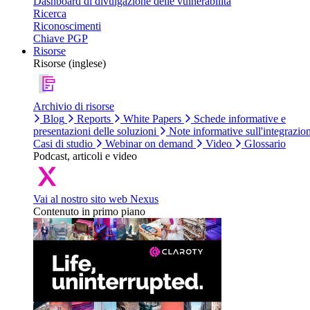
Dashboard di divulgazione delle vulnerabilità
Ricerca
Riconoscimenti
Chiave PGP
Risorse
Risorse (inglese)
Archivio di risorse
Blog
Reports
White Papers
Schede informative e
presentazioni delle soluzioni
Note informative sull'integrazio
Casi di studio
Webinar on demand
Video
Glossario
Podcast, articoli e video
Vai al nostro sito web Nexus
Contenuto in primo piano