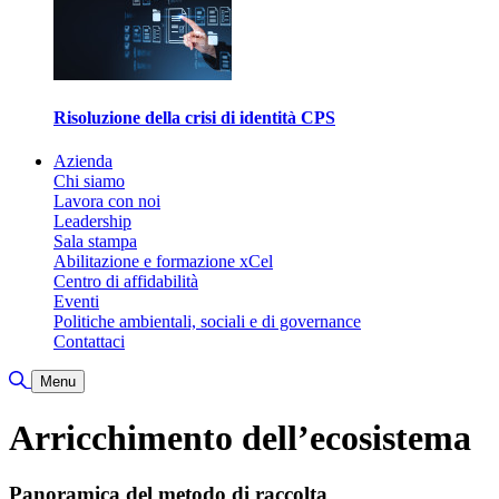
Risoluzione della crisi di identità CPS
Azienda
Chi siamo
Lavora con noi
Leadership
Sala stampa
Abilitazione e formazione xCel
Centro di affidabilità
Eventi
Politiche ambientali, sociali e di governance
Contattaci
Attiva/disattiva ricerca
Menu
Arricchimento dell’ecosistema
Panoramica del metodo di raccolta