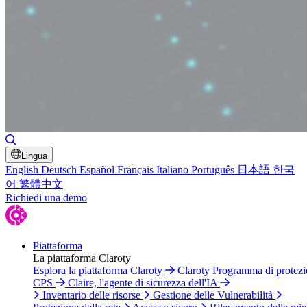
Attiva/disattiva ricerca
Lingua
English
Deutsch
Español
Français
Italiano
Português
日本語
한국
어
繁體中文
Richiedi una demo
Piattaforma
La piattaforma Claroty
Esplora la piattaforma Claroty
Claroty Programma di protez
CPS
Claire, l'agente di sicurezza dell'IA
Inventario delle risorse
Gestione delle Vulnerabilità