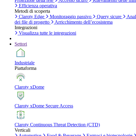
Protezione della rete
Accesso sicuro
Rilevamento delle mi
Efficienza operativa
Metodi di scoperta
Claroty Edge
Monitoraggio passivo
Query sicure
Anal
dei file di progetto
Arricchimento dell’ecosistema
Integrazioni
Visualizza tutte le integrazioni
Settori
Industriale
Piattaforma
Claroty xDome
Claroty xDome Secure Access
Claroty Continuous Threat Detection (CTD)
Verticali
Automotive
Food & Beverage
Farmaci e biotecnologie