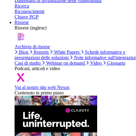
Dashboard di divulgazione delle vulnerabilità
Ricerca
Riconoscimenti
Chiave PGP
Risorse
Risorse (inglese)
Archivio di risorse
Blog
Reports
White Papers
Schede informative e
presentazioni delle soluzioni
Note informative sull'integrazio
Casi di studio
Webinar on demand
Video
Glossario
Podcast, articoli e video
Vai al nostro sito web Nexus
Contenuto in primo piano