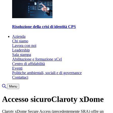
Risoluzione della crisi di identità CPS
Azienda
Chi siamo
Lavora con noi
Leadership
Sala stampa
Abilitazione e formazione xCel
Centro di affidabilità
Eventi
Politiche ambientali, sociali e di governance
Contattaci
Attiva/disattiva ricerca
Menu
Accesso sicuro
Claroty xDome
Claroty xDome Secure Access (precedentemente SRA) offre un