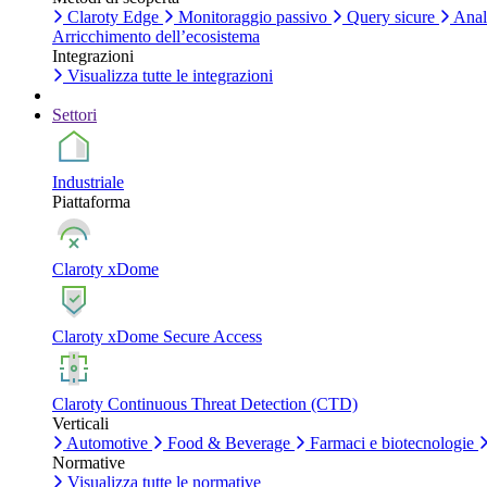
Claroty Edge
Monitoraggio passivo
Query sicure
Anali
Arricchimento dell’ecosistema
Integrazioni
Visualizza tutte le integrazioni
Settori
Industriale
Piattaforma
Claroty xDome
Claroty xDome Secure Access
Claroty Continuous Threat Detection (CTD)
Verticali
Automotive
Food & Beverage
Farmaci e biotecnologie
Normative
Visualizza tutte le normative