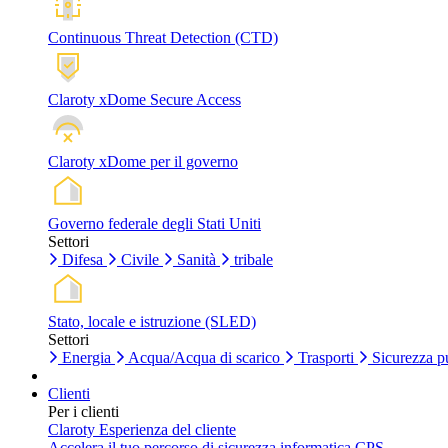
Continuous Threat Detection (CTD)
Claroty xDome Secure Access
Claroty xDome per il governo
Governo federale degli Stati Uniti
Settori
Difesa
Civile
Sanità
tribale
Stato, locale e istruzione (SLED)
Settori
Energia
Acqua/Acqua di scarico
Trasporti
Sicurezza p
Clienti
Per i clienti
Claroty Esperienza del cliente
Accelera il tuo percorso di sicurezza informatica CPS.