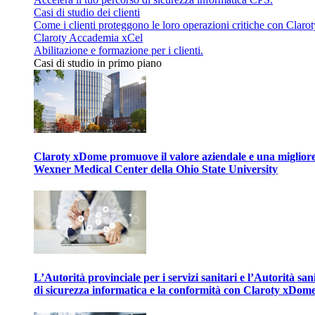
Casi di studio dei clienti
Come i clienti proteggono le loro operazioni critiche con Clarot
Claroty Accademia xCel
Abilitazione e formazione per i clienti.
Casi di studio in primo piano
Claroty xDome promuove il valore aziendale e una migliore g
Wexner Medical Center della Ohio State University
L’Autorità provinciale per i servizi sanitari e l’Autorità san
di sicurezza informatica e la conformità con Claroty xDom