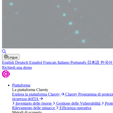
Attiva/disattiva ricerca
Lingua
English
Deutsch
Español
Français
Italiano
Português
日本語
한국어
Richiedi una demo
Piattaforma
La piattaforma Claroty
Esplora la piattaforma Claroty
Claroty Programma di protez
sicurezza dell'IA
Inventario delle risorse
Gestione delle Vulnerabilità
Prote
Rilevamento delle minacce
Efficienza operativa
Metodi di scoperta