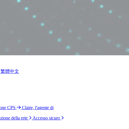
繁體中文
ione CPS
Claire, l'agente di
zione della rete
Accesso sicuro