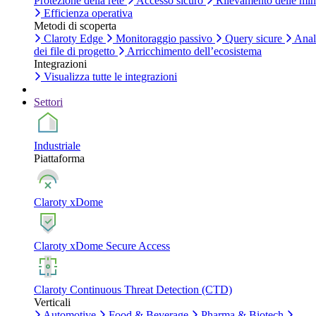
Protezione della rete
Accesso sicuro
Rilevamento delle mi
Efficienza operativa
Metodi di scoperta
Claroty Edge
Monitoraggio passivo
Query sicure
Anal
dei file di progetto
Arricchimento dell’ecosistema
Integrazioni
Visualizza tutte le integrazioni
Settori
Industriale
Piattaforma
Claroty xDome
Claroty xDome Secure Access
Claroty Continuous Threat Detection (CTD)
Verticali
Automotive
Food & Beverage
Pharma & Biotech