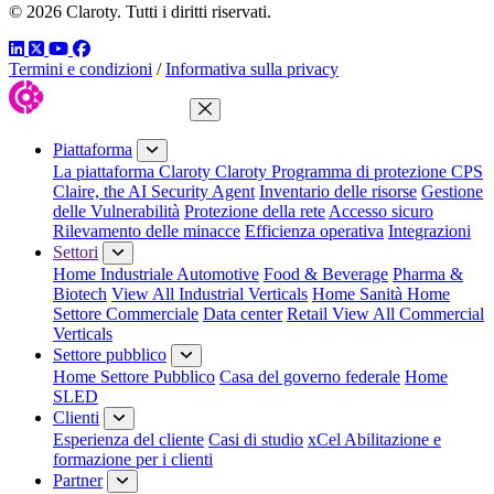
© 2026 Claroty. Tutti i diritti riservati.
LinkedIn
Twitter
YouTube
Facebook
Termini e condizioni
/
Informativa sulla privacy
Chiudi menu
Piattaforma
La piattaforma Claroty
Claroty Programma di protezione CPS
Claire, the AI Security Agent
Inventario delle risorse
Gestione
delle Vulnerabilità
Protezione della rete
Accesso sicuro
Rilevamento delle minacce
Efficienza operativa
Integrazioni
Settori
Home Industriale
Automotive
Food & Beverage
Pharma &
Biotech
View All Industrial Verticals
Home Sanità
Home
Settore Commerciale
Data center
Retail
View All Commercial
Verticals
Settore pubblico
Home Settore Pubblico
Casa del governo federale
Home
SLED
Clienti
Esperienza del cliente
Casi di studio
xCel Abilitazione e
formazione per i clienti
Partner