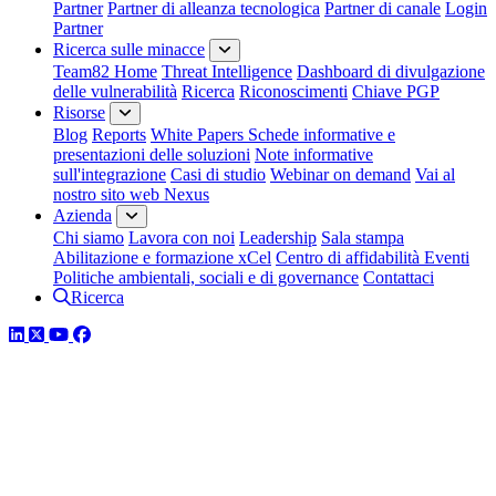
Partner
Partner di alleanza tecnologica
Partner di canale
Login
Partner
Ricerca sulle minacce
Team82 Home
Threat Intelligence
Dashboard di divulgazione
delle vulnerabilità
Ricerca
Riconoscimenti
Chiave PGP
Risorse
Blog
Reports
White Papers
Schede informative e
presentazioni delle soluzioni
Note informative
sull'integrazione
Casi di studio
Webinar on demand
Vai al
nostro sito web Nexus
Azienda
Chi siamo
Lavora con noi
Leadership
Sala stampa
Abilitazione e formazione xCel
Centro di affidabilità
Eventi
Politiche ambientali, sociali e di governance
Contattaci
Ricerca
LinkedIn
Twitter
YouTube
Facebook