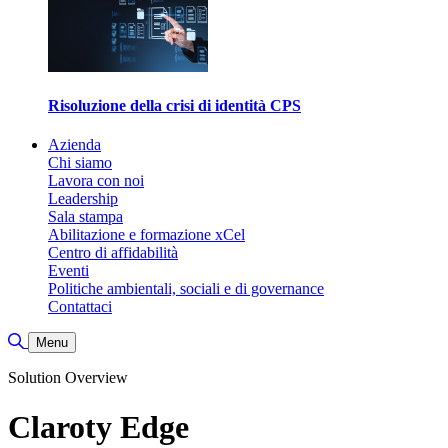
Risoluzione della crisi di identità CPS
Azienda
Chi siamo
Lavora con noi
Leadership
Sala stampa
Abilitazione e formazione xCel
Centro di affidabilità
Eventi
Politiche ambientali, sociali e di governance
Contattaci
Attiva/disattiva ricerca
Menu
Solution Overview
Claroty Edge