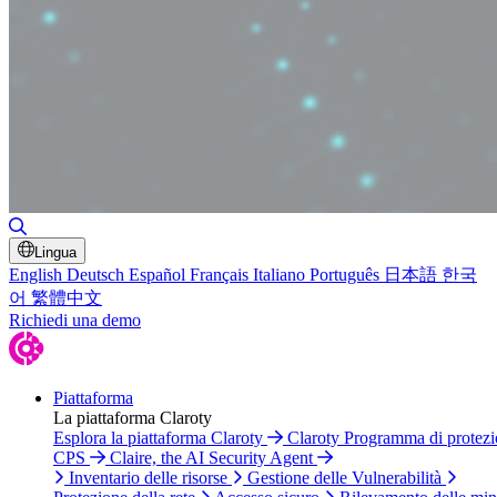
Attiva/disattiva ricerca
Lingua
English
Deutsch
Español
Français
Italiano
Português
日本語
한국
어
繁體中文
Richiedi una demo
Piattaforma
La piattaforma Claroty
Esplora la piattaforma Claroty
Claroty Programma di protez
CPS
Claire, the AI Security Agent
Inventario delle risorse
Gestione delle Vulnerabilità