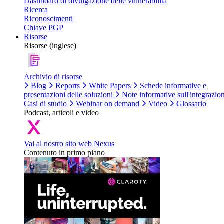
Dashboard di divulgazione delle vulnerabilità
Ricerca
Riconoscimenti
Chiave PGP
Risorse
Risorse (inglese)
Archivio di risorse
Blog
Reports
White Papers
Schede informative e
presentazioni delle soluzioni
Note informative sull'integrazio
Casi di studio
Webinar on demand
Video
Glossario
Podcast, articoli e video
Vai al nostro sito web Nexus
Contenuto in primo piano