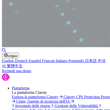
Attiva/disattiva ricerca
Lingua
English
Deutsch
Español
Français
Italiano
Português
日本語
한국
어
繁體中文
Richiedi una demo
Piattaforma
La piattaforma Claroty
Esplora la piattaforma Claroty
Claroty CPS Protection Prog
Claire, l'agente di sicurezza dell'IA
Inventario delle risorse
Gestione delle Vulnerabilità