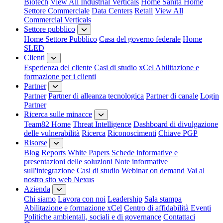
Biotech
View All Industrial Verticals
Home Sanità
Home
Settore Commerciale
Data Centers
Retail
View All
Commercial Verticals
Settore pubblico
Home Settore Pubblico
Casa del governo federale
Home
SLED
Clienti
Esperienza del cliente
Casi di studio
xCel Abilitazione e
formazione per i clienti
Partner
Partner
Partner di alleanza tecnologica
Partner di canale
Login
Partner
Ricerca sulle minacce
Team82 Home
Threat Intelligence
Dashboard di divulgazione
delle vulnerabilità
Ricerca
Riconoscimenti
Chiave PGP
Risorse
Blog
Reports
White Papers
Schede informative e
presentazioni delle soluzioni
Note informative
sull'integrazione
Casi di studio
Webinar on demand
Vai al
nostro sito web Nexus
Azienda
Chi siamo
Lavora con noi
Leadership
Sala stampa
Abilitazione e formazione xCel
Centro di affidabilità
Eventi
Politiche ambientali, sociali e di governance
Contattaci