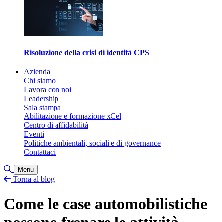
Risoluzione della crisi di identità CPS
Azienda
Chi siamo
Lavora con noi
Leadership
Sala stampa
Abilitazione e formazione xCel
Centro di affidabilità
Eventi
Politiche ambientali, sociali e di governance
Contattaci
Attiva/disattiva ricerca
Menu
Torna al blog
Come le case automobilistiche
possono frenare le attività