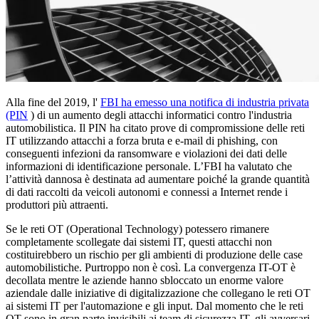
Alla fine del 2019, l'
FBI ha emesso una notifica di industria privata
(PIN
) di un aumento degli attacchi informatici contro l'industria
automobilistica. Il PIN ha citato prove di compromissione delle reti
IT utilizzando attacchi a forza bruta e e-mail di phishing, con
conseguenti infezioni da ransomware e violazioni dei dati delle
informazioni di identificazione personale. L’FBI ha valutato che
l’attività dannosa è destinata ad aumentare poiché la grande quantità
di dati raccolti da veicoli autonomi e connessi a Internet rende i
produttori più attraenti.
Se le reti OT (Operational Technology) potessero rimanere
completamente scollegate dai sistemi IT, questi attacchi non
costituirebbero un rischio per gli ambienti di produzione delle case
automobilistiche. Purtroppo non è così. La convergenza IT-OT è
decollata mentre le aziende hanno sbloccato un enorme valore
aziendale dalle iniziative di digitalizzazione che collegano le reti OT
ai sistemi IT per l'automazione e gli input. Dal momento che le reti
OT sono in gran parte invisibili ai team di sicurezza IT, gli avversari