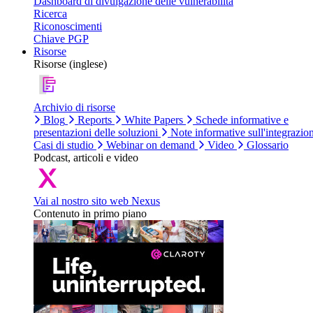
Dashboard di divulgazione delle vulnerabilità
Ricerca
Riconoscimenti
Chiave PGP
Risorse
Risorse (inglese)
Archivio di risorse
Blog
Reports
White Papers
Schede informative e
presentazioni delle soluzioni
Note informative sull'integrazio
Casi di studio
Webinar on demand
Video
Glossario
Podcast, articoli e video
Vai al nostro sito web Nexus
Contenuto in primo piano