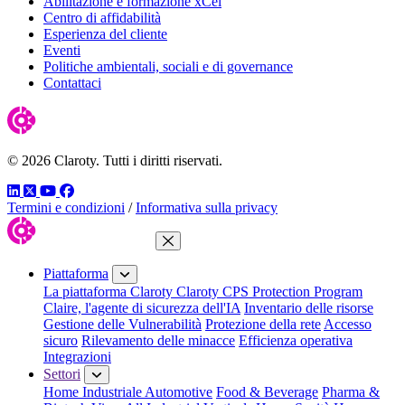
Abilitazione e formazione xCel
Centro di affidabilità
Esperienza del cliente
Eventi
Politiche ambientali, sociali e di governance
Contattaci
© 2026 Claroty. Tutti i diritti riservati.
LinkedIn
Twitter
YouTube
Facebook
Termini e condizioni
/
Informativa sulla privacy
Chiudi menu
Piattaforma
La piattaforma Claroty
Claroty CPS Protection Program
Claire, l'agente di sicurezza dell'IA
Inventario delle risorse
Gestione delle Vulnerabilità
Protezione della rete
Accesso
sicuro
Rilevamento delle minacce
Efficienza operativa
Integrazioni
Settori
Home Industriale
Automotive
Food & Beverage
Pharma &