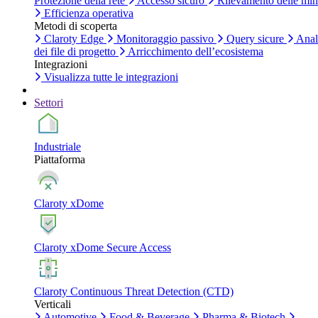
Protezione della rete
Accesso sicuro
Rilevamento delle mi
Efficienza operativa
Metodi di scoperta
Claroty Edge
Monitoraggio passivo
Query sicure
Anal
dei file di progetto
Arricchimento dell’ecosistema
Integrazioni
Visualizza tutte le integrazioni
Settori
Industriale
Piattaforma
Claroty xDome
Claroty xDome Secure Access
Claroty Continuous Threat Detection (CTD)
Verticali
Automotive
Food & Beverage
Pharma & Biotech