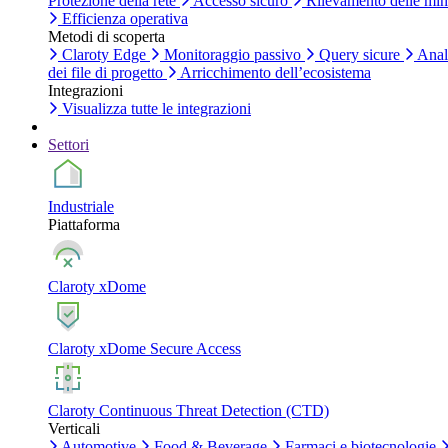
Protezione della rete
Accesso sicuro
Rilevamento delle mi
Efficienza operativa
Metodi di scoperta
Claroty Edge
Monitoraggio passivo
Query sicure
Anal
dei file di progetto
Arricchimento dell’ecosistema
Integrazioni
Visualizza tutte le integrazioni
Settori
Industriale
Piattaforma
Claroty xDome
Claroty xDome Secure Access
Claroty Continuous Threat Detection (CTD)
Verticali
Automotive
Food & Beverage
Farmaci e biotecnologie