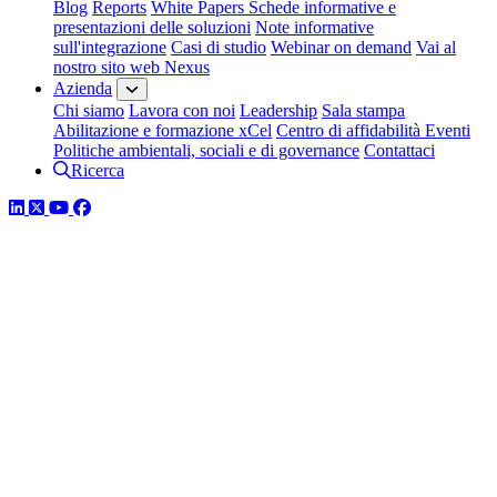
Blog
Reports
White Papers
Schede informative e
presentazioni delle soluzioni
Note informative
sull'integrazione
Casi di studio
Webinar on demand
Vai al
nostro sito web Nexus
Azienda
Chi siamo
Lavora con noi
Leadership
Sala stampa
Abilitazione e formazione xCel
Centro di affidabilità
Eventi
Politiche ambientali, sociali e di governance
Contattaci
Ricerca
LinkedIn
Twitter
YouTube
Facebook