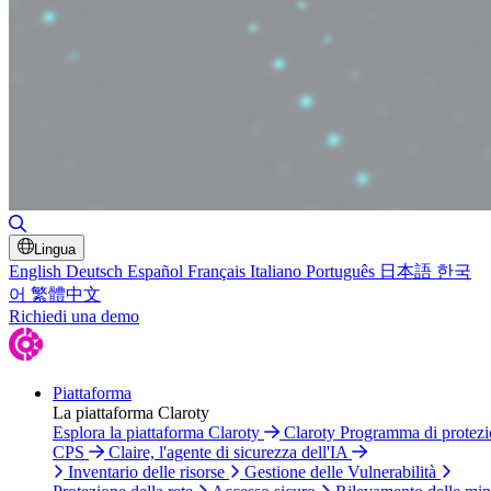
Attiva/disattiva ricerca
Lingua
English
Deutsch
Español
Français
Italiano
Português
日本語
한국
어
繁體中文
Richiedi una demo
Piattaforma
La piattaforma Claroty
Esplora la piattaforma Claroty
Claroty Programma di protez
CPS
Claire, l'agente di sicurezza dell'IA
Inventario delle risorse
Gestione delle Vulnerabilità