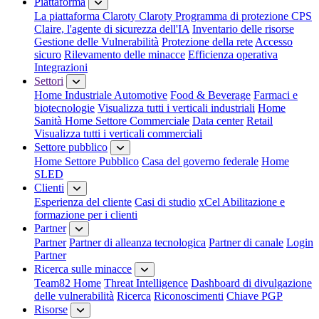
Piattaforma
La piattaforma Claroty
Claroty Programma di protezione CPS
Claire, l'agente di sicurezza dell'IA
Inventario delle risorse
Gestione delle Vulnerabilità
Protezione della rete
Accesso
sicuro
Rilevamento delle minacce
Efficienza operativa
Integrazioni
Settori
Home Industriale
Automotive
Food & Beverage
Farmaci e
biotecnologie
Visualizza tutti i verticali industriali
Home
Sanità
Home Settore Commerciale
Data center
Retail
Visualizza tutti i verticali commerciali
Settore pubblico
Home Settore Pubblico
Casa del governo federale
Home
SLED
Clienti
Esperienza del cliente
Casi di studio
xCel Abilitazione e
formazione per i clienti
Partner
Partner
Partner di alleanza tecnologica
Partner di canale
Login
Partner
Ricerca sulle minacce
Team82 Home
Threat Intelligence
Dashboard di divulgazione
delle vulnerabilità
Ricerca
Riconoscimenti
Chiave PGP
Risorse