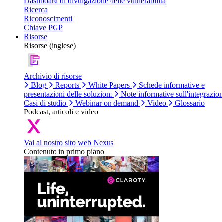
Dashboard di divulgazione delle vulnerabilità
Ricerca
Riconoscimenti
Chiave PGP
Risorse
Risorse (inglese)
Archivio di risorse
Blog
Reports
White Papers
Schede informative e
presentazioni delle soluzioni
Note informative sull'integrazio
Casi di studio
Webinar on demand
Video
Glossario
Podcast, articoli e video
Vai al nostro sito web Nexus
Contenuto in primo piano