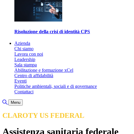
Risoluzione della crisi di identità CPS
Azienda
Chi siamo
Lavora con noi
Leadership
Sala stampa
Abilitazione e formazione xCel
Centro di affidabilità
Eventi
Politiche ambientali, sociali e di governance
Contattaci
Attiva/disattiva ricerca
Menu
CLAROTY US FEDERAL
Assistenza sanitaria federale