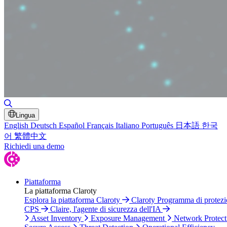
Toggle Search
Lingua
English
Deutsch
Español
Français
Italiano
Português
日本語
한국
어
繁體中文
Richiedi una demo
Piattaforma
La piattaforma Claroty
Esplora la piattaforma Claroty
Claroty Programma di protez
CPS
Claire, l'agente di sicurezza dell'IA
Asset Inventory
Exposure Management
Network Protect