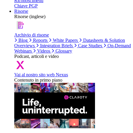
Riconoscimenti
Chiave PGP
Risorse
Risorse (inglese)
Archivio di risorse
Blog
Reports
White Papers
Datasheets & Solution
Overviews
Integration Briefs
Case Studies
On-Demand
Webinars
Videos
Glossary
Podcast, articoli e video
Vai al nostro sito web Nexus
Contenuto in primo piano