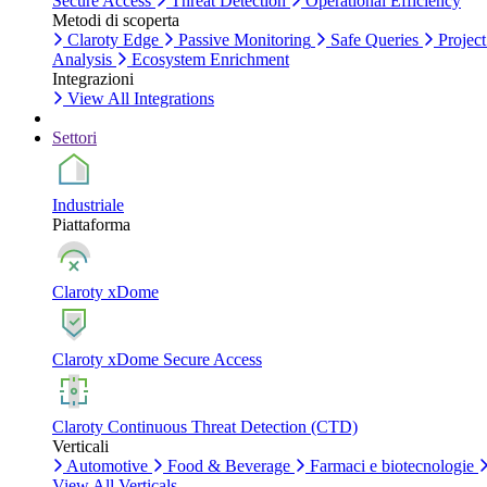
Secure Access
Threat Detection
Operational Efficiency
Metodi di scoperta
Claroty Edge
Passive Monitoring
Safe Queries
Project
Analysis
Ecosystem Enrichment
Integrazioni
View All Integrations
Settori
Industriale
Piattaforma
Claroty xDome
Claroty xDome Secure Access
Claroty Continuous Threat Detection (CTD)
Verticali
Automotive
Food & Beverage
Farmaci e biotecnologie
View All Verticals