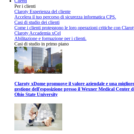
Clienti
Per i clienti
Claroty Esperienza del cliente
Accelera il tuo percorso di sicurezza informatica CPS.
Casi di studio dei clienti
Come i clienti proteggono le loro operazioni critiche con Clarot
Claroty Accademia xCel
Abilitazione e formazione per i clienti.
Casi di studio in primo piano
Claroty xDome promuove il valore aziendale e una miglior
gestione dell'esposizione presso il Wexner Medical Center d
Ohio State University