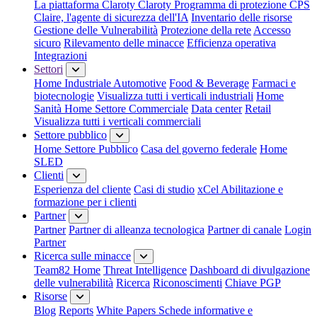
La piattaforma Claroty
Claroty Programma di protezione CPS
Claire, l'agente di sicurezza dell'IA
Inventario delle risorse
Gestione delle Vulnerabilità
Protezione della rete
Accesso
sicuro
Rilevamento delle minacce
Efficienza operativa
Integrazioni
Settori
Home Industriale
Automotive
Food & Beverage
Farmaci e
biotecnologie
Visualizza tutti i verticali industriali
Home
Sanità
Home Settore Commerciale
Data center
Retail
Visualizza tutti i verticali commerciali
Settore pubblico
Home Settore Pubblico
Casa del governo federale
Home
SLED
Clienti
Esperienza del cliente
Casi di studio
xCel Abilitazione e
formazione per i clienti
Partner
Partner
Partner di alleanza tecnologica
Partner di canale
Login
Partner
Ricerca sulle minacce
Team82 Home
Threat Intelligence
Dashboard di divulgazione
delle vulnerabilità
Ricerca
Riconoscimenti
Chiave PGP
Risorse
Blog
Reports
White Papers
Schede informative e