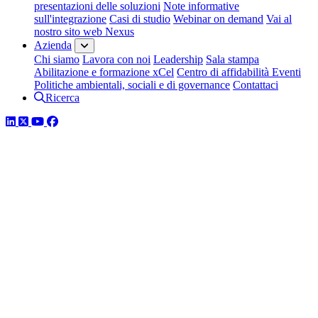
presentazioni delle soluzioni
Note informative
sull'integrazione
Casi di studio
Webinar on demand
Vai al
nostro sito web Nexus
Azienda
Chi siamo
Lavora con noi
Leadership
Sala stampa
Abilitazione e formazione xCel
Centro di affidabilità
Eventi
Politiche ambientali, sociali e di governance
Contattaci
Ricerca
LinkedIn
Twitter
YouTube
Facebook