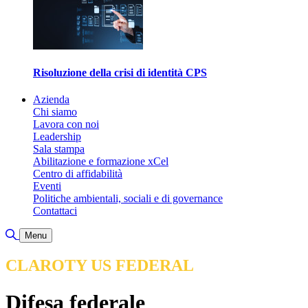
Risoluzione della crisi di identità CPS
Azienda
Chi siamo
Lavora con noi
Leadership
Sala stampa
Abilitazione e formazione xCel
Centro di affidabilità
Eventi
Politiche ambientali, sociali e di governance
Contattaci
Attiva/disattiva ricerca
Menu
CLAROTY US FEDERAL
Difesa federale