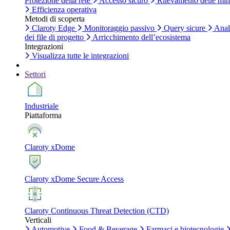
Protezione della rete
Accesso sicuro
Rilevamento delle mi
Efficienza operativa
Metodi di scoperta
Claroty Edge
Monitoraggio passivo
Query sicure
Anal
dei file di progetto
Arricchimento dell’ecosistema
Integrazioni
Visualizza tutte le integrazioni
Settori
Industriale
Piattaforma
Claroty xDome
Claroty xDome Secure Access
Claroty Continuous Threat Detection (CTD)
Verticali
Automotive
Food & Beverage
Farmaci e biotecnologie