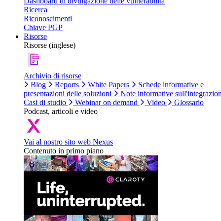
Dashboard di divulgazione delle vulnerabilità
Ricerca
Riconoscimenti
Chiave PGP
Risorse
Risorse (inglese)
Archivio di risorse
Blog
Reports
White Papers
Schede informative e
presentazioni delle soluzioni
Note informative sull'integrazio
Casi di studio
Webinar on demand
Video
Glossario
Podcast, articoli e video
Vai al nostro sito web Nexus
Contenuto in primo piano