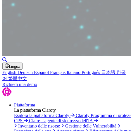
Attiva/disattiva ricerca
Lingua
English
Deutsch
Español
Français
Italiano
Português
日本語
한국
어
繁體中文
Richiedi una demo
Piattaforma
La piattaforma Claroty
Esplora la piattaforma Claroty
Claroty Programma di protez
CPS
Claire, l'agente di sicurezza dell'IA
Inventario delle risorse
Gestione delle Vulnerabilità