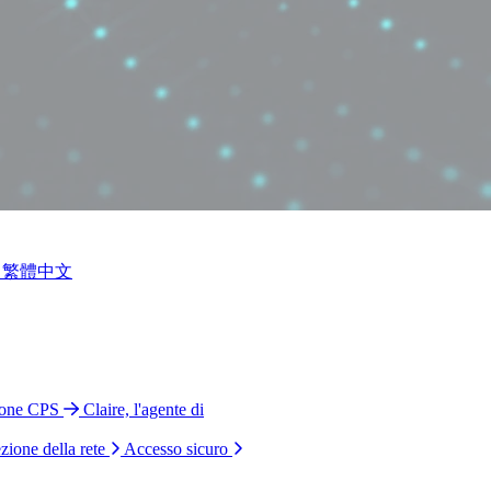
繁體中文
ione CPS
Claire, l'agente di
zione della rete
Accesso sicuro