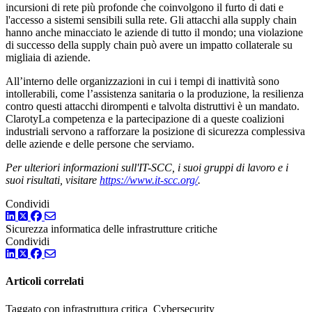
incursioni di rete più profonde che coinvolgono il furto di dati e
l'accesso a sistemi sensibili sulla rete. Gli attacchi alla supply chain
hanno anche minacciato le aziende di tutto il mondo; una violazione
di successo della supply chain può avere un impatto collaterale su
migliaia di aziende.
All’interno delle organizzazioni in cui i tempi di inattività sono
intollerabili, come l’assistenza sanitaria o la produzione, la resilienza
contro questi attacchi dirompenti e talvolta distruttivi è un mandato.
ClarotyLa competenza e la partecipazione di a queste coalizioni
industriali servono a rafforzare la posizione di sicurezza complessiva
delle aziende e delle persone che serviamo.
Per ulteriori informazioni sull'IT-SCC, i suoi gruppi di lavoro e i
suoi risultati, visitare
https://www.it-scc.org/
.
Condividi
LinkedIn
Twitter
Facebook
Sicurezza informatica delle infrastrutture critiche
Condividi
LinkedIn
Twitter
Facebook
Articoli correlati
Taggato con infrastruttura critica Cybersecurity