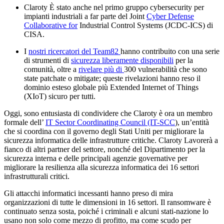
Claroty È stato anche nel primo gruppo cybersecurity per
impianti industriali a far parte del Joint
Cyber Defense
Collaborative for
Industrial Control Systems (JCDC-ICS) di
CISA.
I
nostri ricercatori del Team82
hanno contribuito con una serie
di strumenti di
sicurezza liberamente disponibili
per la
comunità, oltre a
rivelare più di
300 vulnerabilità che sono
state patchate o mitigate; queste rivelazioni hanno reso il
dominio esteso globale più Extended Internet of Things
(XIoT) sicuro per tutti.
Oggi, sono entusiasta di condividere che Claroty è ora un membro
formale dell’
IT Sector Coordinating Council (IT-SCC
), un’entità
che si coordina con il governo degli Stati Uniti per migliorare la
sicurezza informatica delle infrastrutture critiche. Claroty Lavorerà a
fianco di altri partner del settore, nonché del Dipartimento per la
sicurezza interna e delle principali agenzie governative per
migliorare la resilienza alla sicurezza informatica dei 16 settori
infrastrutturali critici.
Gli attacchi informatici incessanti hanno preso di mira
organizzazioni di tutte le dimensioni in 16 settori. Il ransomware è
continuato senza sosta, poiché i criminali e alcuni stati-nazione lo
usano non solo come mezzo di profitto, ma come scudo per