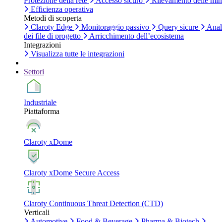
Protezione della rete
Accesso sicuro
Rilevamento delle mi
Efficienza operativa
Metodi di scoperta
Claroty Edge
Monitoraggio passivo
Query sicure
Anal
dei file di progetto
Arricchimento dell’ecosistema
Integrazioni
Visualizza tutte le integrazioni
Settori
Industriale
Piattaforma
Claroty xDome
Claroty xDome Secure Access
Claroty Continuous Threat Detection (CTD)
Verticali
Automotive
Food & Beverage
Pharma & Biotech