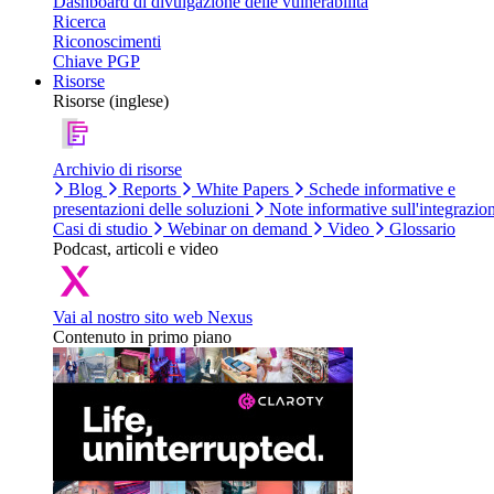
Dashboard di divulgazione delle vulnerabilità
Ricerca
Riconoscimenti
Chiave PGP
Risorse
Risorse (inglese)
Archivio di risorse
Blog
Reports
White Papers
Schede informative e
presentazioni delle soluzioni
Note informative sull'integrazio
Casi di studio
Webinar on demand
Video
Glossario
Podcast, articoli e video
Vai al nostro sito web Nexus
Contenuto in primo piano