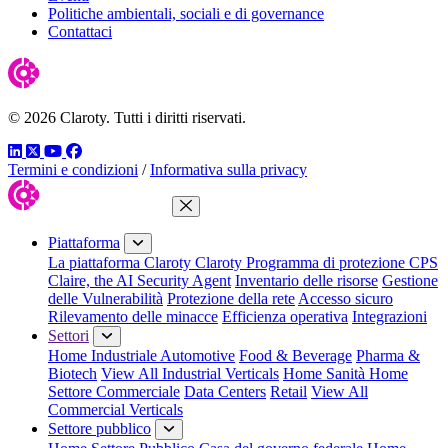
Politiche ambientali, sociali e di governance
Contattaci
© 2026 Claroty. Tutti i diritti riservati.
LinkedIn
Twitter
YouTube
Facebook
Termini e condizioni
/
Informativa sulla privacy
Chiudi menu
Piattaforma
La piattaforma Claroty
Claroty Programma di protezione CPS
Claire, the AI Security Agent
Inventario delle risorse
Gestione
delle Vulnerabilità
Protezione della rete
Accesso sicuro
Rilevamento delle minacce
Efficienza operativa
Integrazioni
Settori
Home Industriale
Automotive
Food & Beverage
Pharma &
Biotech
View All Industrial Verticals
Home Sanità
Home
Settore Commerciale
Data Centers
Retail
View All
Commercial Verticals
Settore pubblico