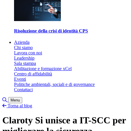
Risoluzione della crisi di identità CPS
Azienda
Chi siamo
Lavora con noi
Leadership
Sala stampa
Abilitazione e formazione xCel
Centro di affidabilità
Eventi
Politiche ambientali, sociali e di governance
Contattaci
Attiva/disattiva ricerca
Menu
Torna al blog
Claroty Si unisce a IT-SCC per
migliorare la sicurezza