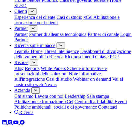
Home Settore Pubblico
Casa del governo federale
Home
SLED
Clienti
Esperienza del cliente
Casi di studio
xCel Abilitazione e
formazione per i clienti
Partner
Partner
Partner di alleanza tecnologica
Partner di canale
Login
Partner
Ricerca sulle minacce
Team82 Home
Threat Intelligence
Dashboard di divulgazione
delle vulnerabilità
Ricerca
Riconoscimenti
Chiave PGP
Risorse
Blog
Reports
White Papers
Schede informative e
presentazioni delle soluzioni
Note informative
sull'integrazione
Casi di studio
Webinar on demand
Vai al
nostro sito web Nexus
Azienda
Chi siamo
Lavora con noi
Leadership
Sala stampa
Abilitazione e formazione xCel
Centro di affidabilità
Eventi
Politiche ambientali, sociali e di governance
Contattaci
Ricerca
LinkedIn
Twitter
YouTube
Facebook