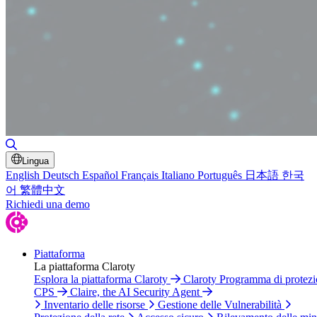
Attiva/disattiva ricerca
Lingua
English
Deutsch
Español
Français
Italiano
Português
日本語
한국
어
繁體中文
Richiedi una demo
Piattaforma
La piattaforma Claroty
Esplora la piattaforma Claroty
Claroty Programma di protez
CPS
Claire, the AI Security Agent
Inventario delle risorse
Gestione delle Vulnerabilità