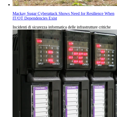
Mackay Sugar Cyberattack Shows Need for Resilience When
IT/OT Dependencies Exist
Incidenti
di
sicurezza informatica delle infrastrutture
critiche