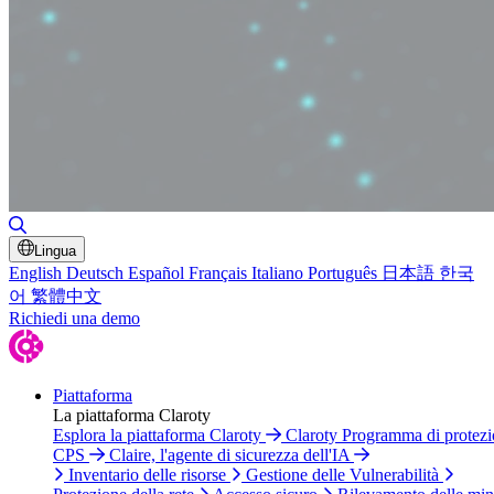
Attiva/disattiva ricerca
Lingua
English
Deutsch
Español
Français
Italiano
Português
日本語
한국
어
繁體中文
Richiedi una demo
Piattaforma
La piattaforma Claroty
Esplora la piattaforma Claroty
Claroty Programma di protez
CPS
Claire, l'agente di sicurezza dell'IA
Inventario delle risorse
Gestione delle Vulnerabilità