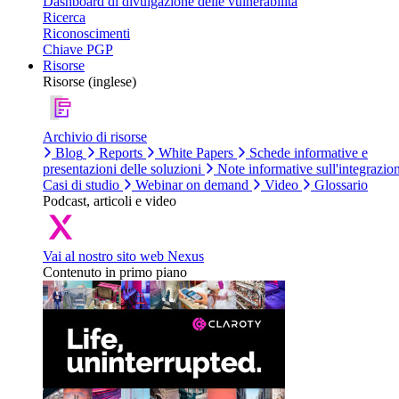
Dashboard di divulgazione delle vulnerabilità
Ricerca
Riconoscimenti
Chiave PGP
Risorse
Risorse (inglese)
Archivio di risorse
Blog
Reports
White Papers
Schede informative e
presentazioni delle soluzioni
Note informative sull'integrazio
Casi di studio
Webinar on demand
Video
Glossario
Podcast, articoli e video
Vai al nostro sito web Nexus
Contenuto in primo piano