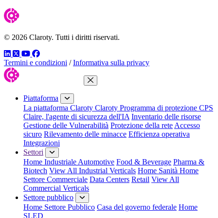
© 2026 Claroty. Tutti i diritti riservati.
LinkedIn
Twitter
YouTube
Facebook
Termini e condizioni
/
Informativa sulla privacy
Chiudi menu
Piattaforma
La piattaforma Claroty
Claroty Programma di protezione CPS
Claire, l'agente di sicurezza dell'IA
Inventario delle risorse
Gestione delle Vulnerabilità
Protezione della rete
Accesso
sicuro
Rilevamento delle minacce
Efficienza operativa
Integrazioni
Settori
Home Industriale
Automotive
Food & Beverage
Pharma &
Biotech
View All Industrial Verticals
Home Sanità
Home
Settore Commerciale
Data Centers
Retail
View All
Commercial Verticals
Settore pubblico
Home Settore Pubblico
Casa del governo federale
Home
SLED