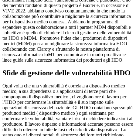
dei membri fondatori di questo progetto è Baxter e, in occasione di
VIVE 2022, abbiamo condiviso congiuntamente in che modo la
collaborazione può contribuire a migliorare la sicurezza informatica
per i dispositivo medico connessi. Abbiamo in programma di
espandere questa collaborazione a tutti i partner MDM disponibili e
l'obiettivo è quello di chiudere il ciclo di gestione delle vulnerabilità
tra HDO e MDM. Promuove l’idea che i produttori di dispositivi
medici (MDM) possano migliorare la sicurezza informatica HDO
collaborando con Claroty e sfruttando la nostra piattaforma di
sicurezza informatica IoMT per comunicare in modo proattivo le
linee guida sulla sicurezza informatica dei produttori agli HDO.
Sfide di gestione delle vulnerabilità HDO
Ogni volta che una vulnerabilità è correlata a dispositivo medico
medico, a sua dipendenza o a applicazioni di terze parti che
compongono il
dispositivo medico , ci vogliono ore di lavoro per
l’HDO per confermare la sfruttabilità e il suo impatto sulle
operazioni di sicurezza del paziente. Gli HDO contattano spesso più
produttori medici ( dispositivo medico ) ogni settimana per
confermare le vulnerabilità, valutare i rischi e chiedere indicazioni al
produttore. Il lavoro è sparso e informazioni accurate possono essere
difficili da ottenere in tutte le fasi del ciclo di vita dispositivo . Lo
status quo e i diversi portali di sicurezza dei fornitori richiedono