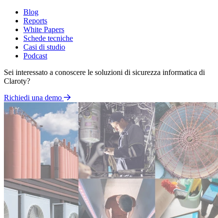
Blog
Reports
White Papers
Schede tecniche
Casi di studio
Podcast
Sei interessato a conoscere le soluzioni di sicurezza informatica di
Claroty?
Richiedi una demo