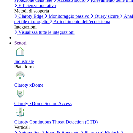
Protezione della rete
Accesso sicuro
Rilevamento delle mi
Efficienza operativa
Metodi di scoperta
Claroty Edge
Monitoraggio passivo
Query sicure
Anal
dei file di progetto
Arricchimento dell’ecosistema
Integrazioni
Visualizza tutte le integrazioni
Settori
Industriale
Piattaforma
Claroty xDome
Claroty xDome Secure Access
Claroty Continuous Threat Detection (CTD)
Verticali
Automotive
Food & Beverage
Pharma & Biotech