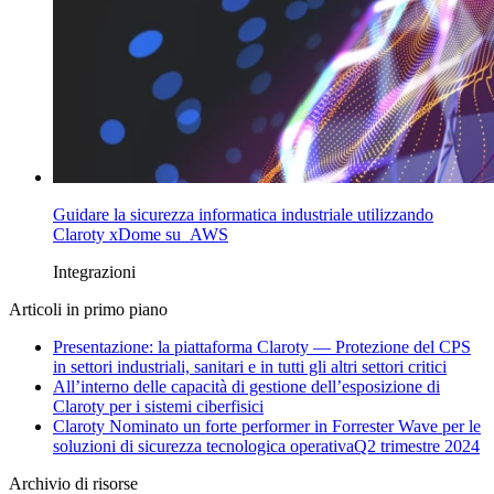
Guidare la sicurezza informatica industriale utilizzando
Claroty xDome su AWS
Integrazioni
Articoli in primo piano
Presentazione: la piattaforma Claroty — Protezione del CPS
in settori industriali, sanitari e in tutti gli altri settori critici
All’interno delle capacità di gestione dell’esposizione di
Claroty per i sistemi ciberfisici
Claroty Nominato un forte performer in Forrester Wave per le
soluzioni di sicurezza tecnologica operativaQ2 trimestre 2024
Archivio di risorse