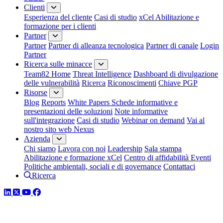
Clienti
Esperienza del cliente
Casi di studio
xCel Abilitazione e
formazione per i clienti
Partner
Partner
Partner di alleanza tecnologica
Partner di canale
Login
Partner
Ricerca sulle minacce
Team82 Home
Threat Intelligence
Dashboard di divulgazione
delle vulnerabilità
Ricerca
Riconoscimenti
Chiave PGP
Risorse
Blog
Reports
White Papers
Schede informative e
presentazioni delle soluzioni
Note informative
sull'integrazione
Casi di studio
Webinar on demand
Vai al
nostro sito web Nexus
Azienda
Chi siamo
Lavora con noi
Leadership
Sala stampa
Abilitazione e formazione xCel
Centro di affidabilità
Eventi
Politiche ambientali, sociali e di governance
Contattaci
Ricerca
LinkedIn
Twitter
YouTube
Facebook