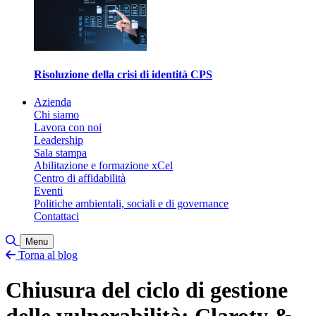
Risoluzione della crisi di identità CPS
Azienda
Chi siamo
Lavora con noi
Leadership
Sala stampa
Abilitazione e formazione xCel
Centro di affidabilità
Eventi
Politiche ambientali, sociali e di governance
Contattaci
Attiva/disattiva ricerca
Menu
Torna al blog
Chiusura del ciclo di gestione
delle vulnerabilità: Claroty &