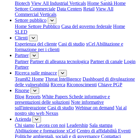
Biotech
View All Industrial Verticals
Home Sanità
Home
Settore Commerciale
Data Centers
Retail
View All
Commercial Verticals
Settore pubblico
Home Settore Pubblico
Casa del governo federale
Home
SLED
Clienti
Esperienza del cliente
Casi di studio
xCel Abilitazione e
formazione per i clienti
Partner
Partner
Partner di alleanza tecnologica
Partner di canale
Login
Partner
Ricerca sulle minacce
Team82 Home
Threat Intelligence
Dashboard di divulgazione
delle vulnerabilità
Ricerca
Riconoscimenti
Chiave PGP
Risorse
Blog
Reports
White Papers
Schede informative e
presentazioni delle soluzioni
Note informative
sull'integrazione
Casi di studio
Webinar on demand
Vai al
nostro sito web Nexus
Azienda
Chi siamo
Lavora con noi
Leadership
Sala stampa
Abilitazione e formazione xCel
Centro di affidabilità
Eventi
Politiche ambientali, sociali e di governance
Contattaci