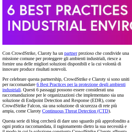
Con CrowdStrike, Claroty ha un
partner
prezioso che condivide una
missione comune per proteggere gli ambienti industriali, riesce a
fornire una delle migliori soluzioni disponibili e la cui volontà di
innovare produce risultati notevoli.
Per celebrare questa partnership, CrowdStrike e Claroty si sono uniti
per raccomandare
6 Best Practices per la protezione degli ambienti
industriali
. Questi 6 passaggi possono essere considerati una
raccomandazione per le organizzazioni che implementano sia una
soluzione di Endpoint Detection and Response (EDR), come
CrowdStrike Falcon, sia una soluzione di sicurezza di rete più
ampia, come Claroty
Continuous Threat Detection (CTD
).
Questa serie di blog cercherà di dare uno sguardo più approfondito a
ogni pratica raccomandata, il ragionamento dietro la sua necessità e
il modo in cui la soluzione congiunta CrowdStrike-Claroty affronta