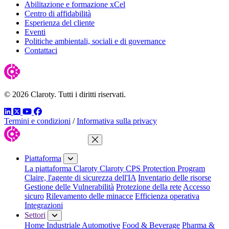
Abilitazione e formazione xCel
Centro di affidabilità
Esperienza del cliente
Eventi
Politiche ambientali, sociali e di governance
Contattaci
© 2026 Claroty. Tutti i diritti riservati.
LinkedIn
Twitter
YouTube
Facebook
Termini e condizioni
/
Informativa sulla privacy
Chiudi menu
Piattaforma
La piattaforma Claroty
Claroty CPS Protection Program
Claire, l'agente di sicurezza dell'IA
Inventario delle risorse
Gestione delle Vulnerabilità
Protezione della rete
Accesso
sicuro
Rilevamento delle minacce
Efficienza operativa
Integrazioni
Settori
Home Industriale
Automotive
Food & Beverage
Pharma &