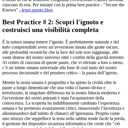
ciascuno di essi. Per iniziare con la prima best practice - "Secure the
Known"
- leggi questo blog
.
Best Practice # 2: Scopri l'ignoto e
costruisci una visibilità completa
È la natura umana temere l’ignoto. È perfettamente naturale e del
tutto comprensibile avere un’avversione innata alle grotte oscure,
alle profondità oceaniche che la luce del sole non raggiunge, alle
vaste distese del nostro universo oltre i confini della gravità terrestre.
Al centro di ciascuna di queste paure, che vi riferiate a loro o meno,
c’è un istinto umano universale alla base di così tanto del nostro
processo decisionale e del pensiero critico – la paura dell’ignoto.
Mentre la storia umana è progredita e ha spinto la civiltà oltre le
paure a lungo dimenticate che una volta ci hanno diviso e
terrorizzato, la singolare differenza tra la nostra fiducia moderna e
l'avversione dei nostri antenati è stata l'acquisizione della
conoscenza. La scoperta ha indubbiamente cambiato l’esperienza
umana e ha permesso avanzamenti critici, rimuovendo l’incertezza e
allontanandoci dall’istinto di chinarci all’ignoranza. Proprio come
uno struzzo che seppellisce la testa nella sabbia rende facile la preda,
il gestione dei dispositivi sicurezza informatica che crede che "ciò