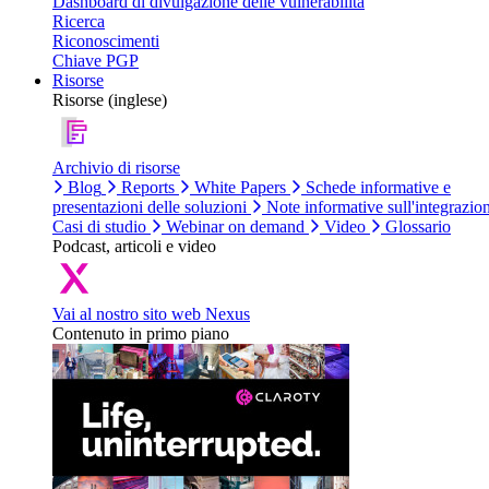
Dashboard di divulgazione delle vulnerabilità
Ricerca
Riconoscimenti
Chiave PGP
Risorse
Risorse (inglese)
Archivio di risorse
Blog
Reports
White Papers
Schede informative e
presentazioni delle soluzioni
Note informative sull'integrazio
Casi di studio
Webinar on demand
Video
Glossario
Podcast, articoli e video
Vai al nostro sito web Nexus
Contenuto in primo piano