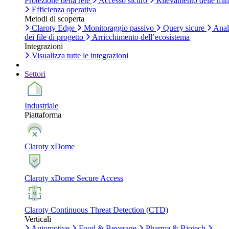
Protezione della rete
Accesso sicuro
Rilevamento delle mi
Efficienza operativa
Metodi di scoperta
Claroty Edge
Monitoraggio passivo
Query sicure
Anal
dei file di progetto
Arricchimento dell’ecosistema
Integrazioni
Visualizza tutte le integrazioni
Settori
Industriale
Piattaforma
Claroty xDome
Claroty xDome Secure Access
Claroty Continuous Threat Detection (CTD)
Verticali
Automotive
Food & Beverage
Pharma & Biotech