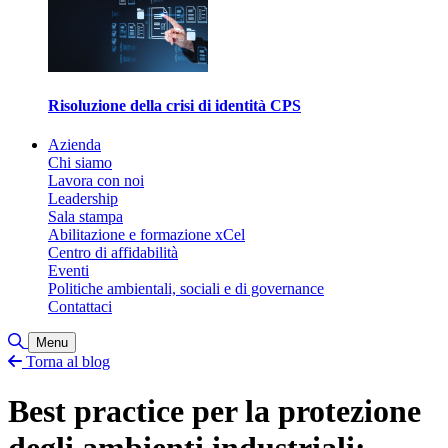
Risoluzione della crisi di identità CPS
Azienda
Chi siamo
Lavora con noi
Leadership
Sala stampa
Abilitazione e formazione xCel
Centro di affidabilità
Eventi
Politiche ambientali, sociali e di governance
Contattaci
Attiva/disattiva ricerca
Menu
Torna al blog
Best practice per la protezione
degli ambienti industriali: