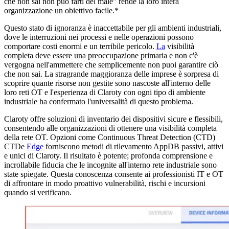
che non sai non può farti del male" rende la loro intera
organizzazione un obiettivo facile.*
Questo stato di ignoranza è inaccettabile per gli ambienti industriali,
dove le interruzioni nei processi e nelle operazioni possono
comportare costi enormi e un terribile pericolo.
La
visibilità
completa deve essere una preoccupazione primaria e non c'è
vergogna nell'ammettere che semplicemente non puoi garantire ciò
che non sai. La stragrande maggioranza delle imprese è sorpresa di
scoprire quante risorse non gestite sono nascoste all'interno delle
loro reti OT e l'esperienza di Claroty con ogni tipo di ambiente
industriale ha confermato l'universalità di questo problema.
Claroty offre soluzioni di inventario dei dispositivi sicure e flessibili,
consentendo alle organizzazioni di ottenere una visibilità completa
della rete OT. Opzioni come Continuous Threat Detection (CTD)
CTDe
Edge
forniscono metodi di rilevamento AppDB passivi, attivi
e unici di Claroty. Il risultato è potente; profonda comprensione e
incrollabile fiducia che le incognite all'interno rete industriale sono
state spiegate. Questa conoscenza consente ai professionisti IT e OT
di affrontare in modo proattivo vulnerabilità, rischi e incursioni
quando si verificano.