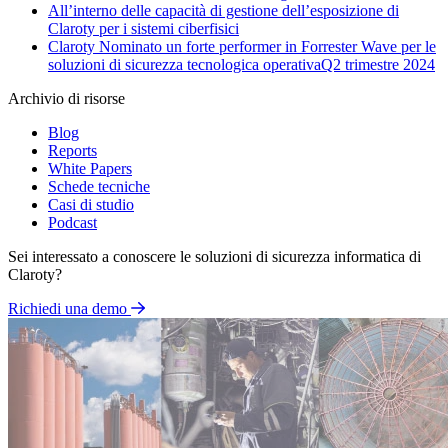
All’interno delle capacità di gestione dell’esposizione di
Claroty per i sistemi ciberfisici
Claroty Nominato un forte performer in Forrester Wave per le
soluzioni di sicurezza tecnologica operativaQ2 trimestre 2024
Archivio di risorse
Blog
Reports
White Papers
Schede tecniche
Casi di studio
Podcast
Sei interessato a conoscere le soluzioni di sicurezza informatica di
Claroty?
Richiedi una demo