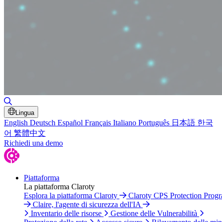
Attiva/disattiva ricerca
Lingua
English
Deutsch
Español
Français
Italiano
Português
日本語
한국
어
繁體中文
Richiedi una demo
Piattaforma
La piattaforma Claroty
Esplora la piattaforma Claroty
Claroty CPS Protection Prog
Claire, l'agente di sicurezza dell'IA
Inventario delle risorse
Gestione delle Vulnerabilità