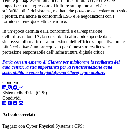
Tenere gli aggressori lontani dall’infrastruttura OT, IoT e CPS
impedisce a un aggressore di influire sui uptime attività e
sull’affidabilità del sistema, risultati che possono ostacolare non solo
i profitti, ma anche la conformità ESG e le negoziazioni con i
fornitori di energia elettrica e idrica.
In un’epoca definita dalla conformità e dall’espansione
dell’infrastruttura IA, la sostenibilità affidabile dipende dalla
sicurezza informatica. La protezione dell’efficienza operativa non è
più facoltativa: è un prerequisito per dimostrare resilienza e
protezione responsabile dell’infrastruttura digitale critica.
Parla con un esperto di Claroty per migliorare la resilienza dei
data center, la sua importanza per la rendicontazione della
sostenibilità e come la piattaforma Claroty può aiutare.
Condividi
LinkedIn
Twitter
Facebook
Sistemi ciberfisici (CPS)
Condividi
LinkedIn
Twitter
Facebook
Articoli correlati
Taggato con Cyber-Physical Systems ( CPS)