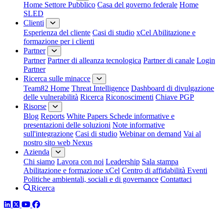
Home Settore Pubblico
Casa del governo federale
Home
SLED
Clienti
Esperienza del cliente
Casi di studio
xCel Abilitazione e
formazione per i clienti
Partner
Partner
Partner di alleanza tecnologica
Partner di canale
Login
Partner
Ricerca sulle minacce
Team82 Home
Threat Intelligence
Dashboard di divulgazione
delle vulnerabilità
Ricerca
Riconoscimenti
Chiave PGP
Risorse
Blog
Reports
White Papers
Schede informative e
presentazioni delle soluzioni
Note informative
sull'integrazione
Casi di studio
Webinar on demand
Vai al
nostro sito web Nexus
Azienda
Chi siamo
Lavora con noi
Leadership
Sala stampa
Abilitazione e formazione xCel
Centro di affidabilità
Eventi
Politiche ambientali, sociali e di governance
Contattaci
Ricerca
LinkedIn
Twitter
YouTube
Facebook