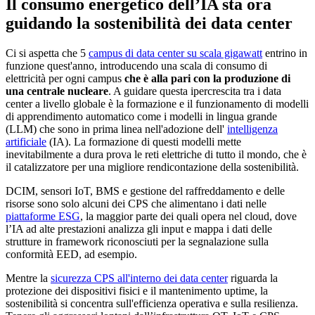
Il consumo energetico dell’IA sta ora
guidando la sostenibilità dei data center
Ci si aspetta che 5
campus di data center su scala gigawatt
entrino in
funzione quest'anno, introducendo una scala di consumo di
elettricità per ogni campus
che è alla pari con la produzione di
una centrale nucleare
. A guidare questa ipercrescita tra i data
center a livello globale è la formazione e il funzionamento di modelli
di apprendimento automatico come i modelli in lingua grande
(LLM) che sono in prima linea nell'adozione dell'
intelligenza
artificiale
(IA). La formazione di questi modelli mette
inevitabilmente a dura prova le reti elettriche di tutto il mondo, che è
il catalizzatore per una migliore rendicontazione della sostenibilità.
DCIM, sensori IoT, BMS e gestione del raffreddamento e delle
risorse sono solo alcuni dei CPS che alimentano i dati nelle
piattaforme ESG
, la maggior parte dei quali opera nel cloud, dove
l’IA ad alte prestazioni analizza gli input e mappa i dati delle
strutture in framework riconosciuti per la segnalazione sulla
conformità EED, ad esempio.
Mentre la
sicurezza CPS all'interno dei data center
riguarda la
protezione dei dispositivi fisici e il mantenimento uptime, la
sostenibilità si concentra sull'efficienza operativa e sulla resilienza.