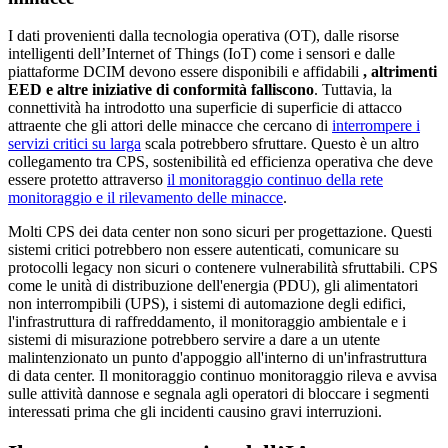
I dati provenienti dalla tecnologia operativa (OT), dalle risorse
intelligenti dell’Internet of Things (IoT) come i sensori e dalle
piattaforme DCIM devono essere disponibili e affidabili
, altrimenti
EED e altre iniziative di conformità falliscono
. Tuttavia, la
connettività ha introdotto una superficie di superficie di attacco
attraente che gli attori delle minacce che cercano di
interrompere i
servizi critici su larga
scala potrebbero sfruttare. Questo è un altro
collegamento tra CPS, sostenibilità ed efficienza operativa che deve
essere protetto attraverso
il monitoraggio continuo della rete
monitoraggio e il rilevamento delle minacce
.
Molti CPS dei data center non sono sicuri per progettazione. Questi
sistemi critici potrebbero non essere autenticati, comunicare su
protocolli legacy non sicuri o contenere vulnerabilità sfruttabili. CPS
come le unità di distribuzione dell'energia (PDU), gli alimentatori
non interrompibili (UPS), i sistemi di automazione degli edifici,
l'infrastruttura di raffreddamento, il monitoraggio ambientale e i
sistemi di misurazione potrebbero servire a dare a un utente
malintenzionato un punto d'appoggio all'interno di un'infrastruttura
di data center. Il monitoraggio continuo monitoraggio rileva e avvisa
sulle attività dannose e segnala agli operatori di bloccare i segmenti
interessati prima che gli incidenti causino gravi interruzioni.