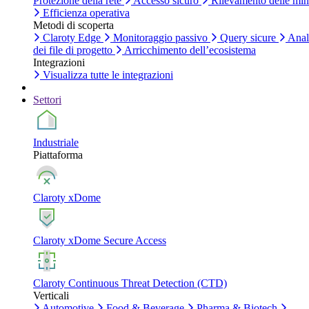
Protezione della rete
Accesso sicuro
Rilevamento delle mi
Efficienza operativa
Metodi di scoperta
Claroty Edge
Monitoraggio passivo
Query sicure
Anal
dei file di progetto
Arricchimento dell’ecosistema
Integrazioni
Visualizza tutte le integrazioni
Settori
Industriale
Piattaforma
Claroty xDome
Claroty xDome Secure Access
Claroty Continuous Threat Detection (CTD)
Verticali
Automotive
Food & Beverage
Pharma & Biotech