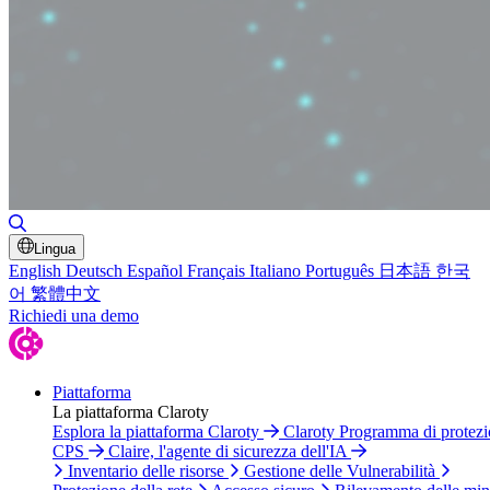
Attiva/disattiva ricerca
Lingua
English
Deutsch
Español
Français
Italiano
Português
日本語
한국
어
繁體中文
Richiedi una demo
Piattaforma
La piattaforma Claroty
Esplora la piattaforma Claroty
Claroty Programma di protez
CPS
Claire, l'agente di sicurezza dell'IA
Inventario delle risorse
Gestione delle Vulnerabilità