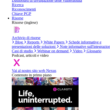
Dashboard di divulgazione delle vulnerabilità
Ricerca
Riconoscimenti
Chiave PGP
Risorse
Risorse (inglese)
Archivio di risorse
Blog
Reports
White Papers
Schede informative e
presentazioni delle soluzioni
Note informative sull'integrazio
Casi di studio
Webinar on demand
Video
Glossario
Podcast, articoli e video
Vai al nostro sito web Nexus
Contenuto in primo piano