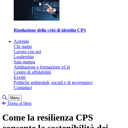
Risoluzione della crisi di identità CPS
Azienda
Chi siamo
Lavora con noi
Leadership
Sala stampa
Abilitazione e formazione xCel
Centro di affidabilità
Eventi
Politiche ambientali, sociali e di governance
Contattaci
Attiva/disattiva ricerca
Menu
Torna al blog
Come la resilienza CPS
consente la sostenibilità dei