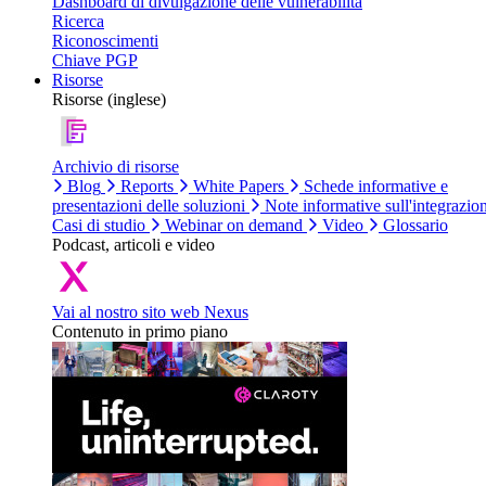
Dashboard di divulgazione delle vulnerabilità
Ricerca
Riconoscimenti
Chiave PGP
Risorse
Risorse (inglese)
Archivio di risorse
Blog
Reports
White Papers
Schede informative e
presentazioni delle soluzioni
Note informative sull'integrazio
Casi di studio
Webinar on demand
Video
Glossario
Podcast, articoli e video
Vai al nostro sito web Nexus
Contenuto in primo piano