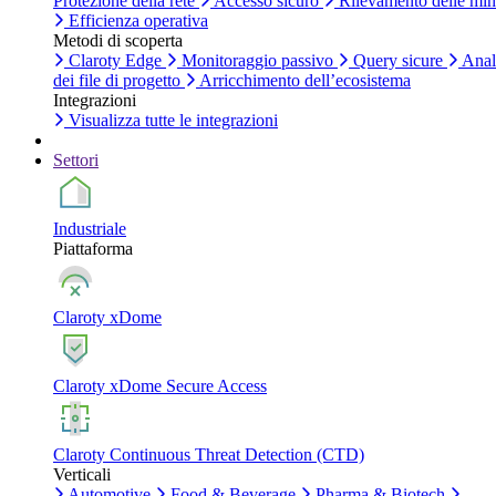
Protezione della rete
Accesso sicuro
Rilevamento delle mi
Efficienza operativa
Metodi di scoperta
Claroty Edge
Monitoraggio passivo
Query sicure
Anal
dei file di progetto
Arricchimento dell’ecosistema
Integrazioni
Visualizza tutte le integrazioni
Settori
Industriale
Piattaforma
Claroty xDome
Claroty xDome Secure Access
Claroty Continuous Threat Detection (CTD)
Verticali
Automotive
Food & Beverage
Pharma & Biotech