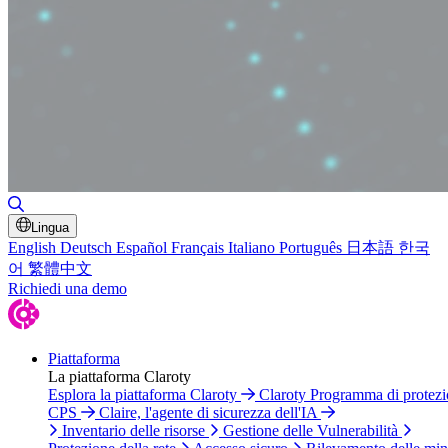
Attiva/disattiva ricerca
Lingua
English
Deutsch
Español
Français
Italiano
Português
日本語
한국
어
繁體中文
Richiedi una demo
Piattaforma
La piattaforma Claroty
Esplora la piattaforma Claroty
Claroty Programma di protez
CPS
Claire, l'agente di sicurezza dell'IA
Inventario delle risorse
Gestione delle Vulnerabilità