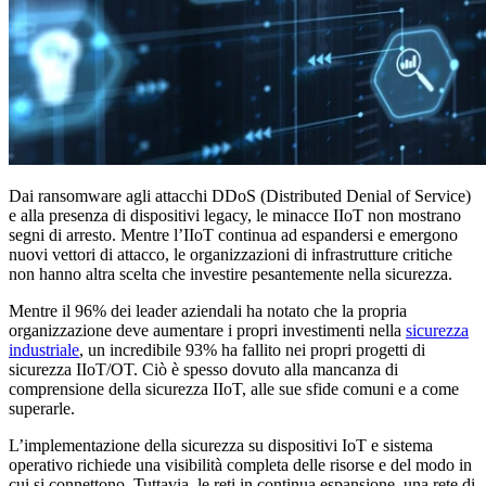
Dai ransomware agli attacchi DDoS (Distributed Denial of Service)
e alla presenza di dispositivi legacy, le minacce IIoT non mostrano
segni di arresto. Mentre l’IIoT continua ad espandersi e emergono
nuovi vettori di attacco, le organizzazioni di infrastrutture critiche
non hanno altra scelta che investire pesantemente nella sicurezza.
Mentre il 96% dei leader aziendali ha notato che la propria
organizzazione deve aumentare i propri investimenti nella
sicurezza
industriale
, un incredibile 93% ha fallito nei propri progetti di
sicurezza IIoT/OT. Ciò è spesso dovuto alla mancanza di
comprensione della sicurezza IIoT, alle sue sfide comuni e a come
superarle.
L’implementazione della sicurezza su dispositivi IoT e sistema
operativo richiede una visibilità completa delle risorse e del modo in
cui si connettono. Tuttavia, le reti in continua espansione, una rete di