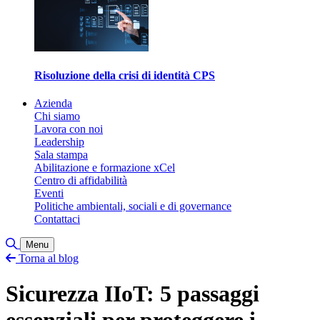
Risoluzione della crisi di identità CPS
Azienda
Chi siamo
Lavora con noi
Leadership
Sala stampa
Abilitazione e formazione xCel
Centro di affidabilità
Eventi
Politiche ambientali, sociali e di governance
Contattaci
Attiva/disattiva ricerca
Menu
Torna al blog
Sicurezza IIoT: 5 passaggi
essenziali per proteggere i