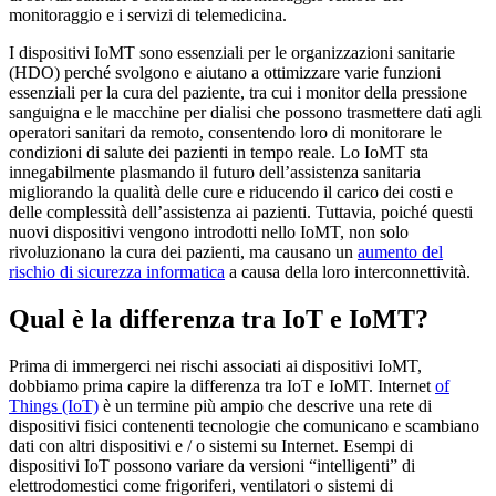
monitoraggio e i servizi di telemedicina.
I dispositivi IoMT sono essenziali per le organizzazioni sanitarie
(HDO) perché svolgono e aiutano a ottimizzare varie funzioni
essenziali per la cura del paziente, tra cui i monitor della pressione
sanguigna e le macchine per dialisi che possono trasmettere dati agli
operatori sanitari da remoto, consentendo loro di monitorare le
condizioni di salute dei pazienti in tempo reale. Lo IoMT sta
innegabilmente plasmando il futuro dell’assistenza sanitaria
migliorando la qualità delle cure e riducendo il carico dei costi e
delle complessità dell’assistenza ai pazienti. Tuttavia, poiché questi
nuovi dispositivi vengono introdotti nello IoMT, non solo
rivoluzionano la cura dei pazienti, ma causano un
aumento del
rischio di sicurezza informatica
a causa della loro interconnettività.
Qual è la differenza tra IoT e IoMT?
Prima di immergerci nei rischi associati ai dispositivi IoMT,
dobbiamo prima capire la differenza tra IoT e IoMT. Internet
of
Things (IoT)
è un termine più ampio che descrive una rete di
dispositivi fisici contenenti tecnologie che comunicano e scambiano
dati con altri dispositivi e / o sistemi su Internet. Esempi di
dispositivi IoT possono variare da versioni “intelligenti” di
elettrodomestici come frigoriferi, ventilatori o sistemi di