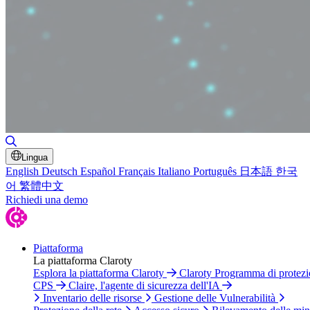
Attiva/disattiva ricerca
Lingua
English
Deutsch
Español
Français
Italiano
Português
日本語
한국
어
繁體中文
Richiedi una demo
Piattaforma
La piattaforma Claroty
Esplora la piattaforma Claroty
Claroty Programma di protez
CPS
Claire, l'agente di sicurezza dell'IA
Inventario delle risorse
Gestione delle Vulnerabilità