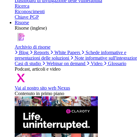
Dashboard di divulgazione delle vulnerabilità
Ricerca
Riconoscimenti
Chiave PGP
Risorse
Risorse (inglese)
Archivio di risorse
Blog
Reports
White Papers
Schede informative e
presentazioni delle soluzioni
Note informative sull'integrazio
Casi di studio
Webinar on demand
Video
Glossario
Podcast, articoli e video
Vai al nostro sito web Nexus
Contenuto in primo piano