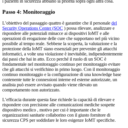
i pazienti in sicurezza abbiano la priorità sopra ogni altra cosa.
Passo 4: Monitoraggio
L’obiettivo del passaggio quattro è garantire che il personale
del
Security Operations Center (SOC
) possa rilevare, analizzare e
rispondere alle potenziali minacce ai dispositivi IoMT e alle
operazioni di erogazione delle cure che supportano nel più vicino
possibile al tempo reale. Sebbene la scoperta, la valutazione e la
protezione della IoMT siano essenziali per prevenire gli attacchi
informatici, a volte una violazione è inevitabile, indipendentemente
dai passi che hai in atto. Ecco perché il ruolo di un SOC è
fondamentale nel monitoraggio continuo per monitoraggio evitare
che gli attacchi si verifichino in primo luogo. Con il monitoraggio
continuo monitoraggio e la configurazione di una knowledge base
contenente tutte le connessioni interne ed esterne autorizzate, un
analista può essere avvisato quando viene rilevato un
comportamento non autorizzato.
L’efficacia durante questa fase richiede la capacità di rilevare e
rispondere con precisione alle comunicazioni mediche sospette
dispositivo medico , motivo per cui è importante che le
organizzazioni sanitarie collaborino con il giusto fornitore di
sicurezza CPS per soddisfare le loro esigenze IoMT specifiche.