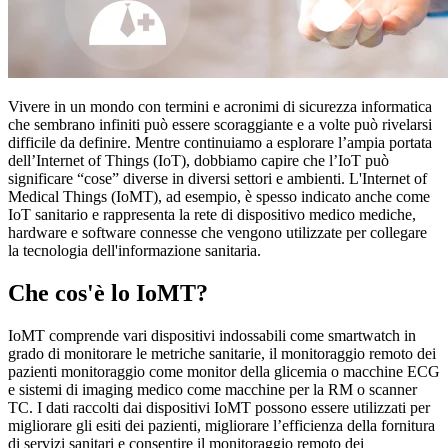
Vivere in un mondo con termini e acronimi di sicurezza informatica
che sembrano infiniti può essere scoraggiante e a volte può rivelarsi
difficile da definire. Mentre continuiamo a esplorare l’ampia portata
dell’Internet of Things (IoT), dobbiamo capire che l’IoT può
significare “cose” diverse in diversi settori e ambienti. L'Internet of
Medical Things (IoMT), ad esempio, è spesso indicato anche come
IoT sanitario e rappresenta la rete di dispositivo medico mediche,
hardware e software connesse che vengono utilizzate per collegare
la tecnologia dell'informazione sanitaria.
Che cos'è lo IoMT?
IoMT comprende vari dispositivi indossabili come smartwatch in
grado di monitorare le metriche sanitarie, il monitoraggio remoto dei
pazienti monitoraggio come monitor della glicemia o macchine ECG
e sistemi di imaging medico come macchine per la RM o scanner
TC. I dati raccolti dai dispositivi IoMT possono essere utilizzati per
migliorare gli esiti dei pazienti, migliorare l’efficienza della fornitura
di servizi sanitari e consentire il monitoraggio remoto dei