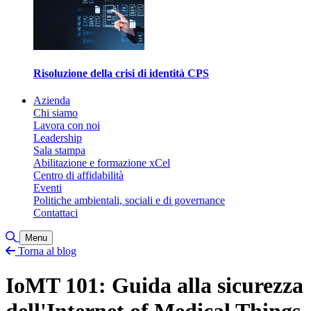
Risoluzione della crisi di identità CPS
Azienda
Chi siamo
Lavora con noi
Leadership
Sala stampa
Abilitazione e formazione xCel
Centro di affidabilità
Eventi
Politiche ambientali, sociali e di governance
Contattaci
Attiva/disattiva ricerca
Menu
Torna al blog
IoMT 101: Guida alla sicurezza
dell'Internet of Medical Things