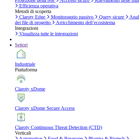
Protezione della rete
Accesso sicuro
Rilevamento delle mi
Efficienza operativa
Metodi di scoperta
Claroty Edge
Monitoraggio passivo
Query sicure
Anal
dei file di progetto
Arricchimento dell’ecosistema
Integrazioni
Visualizza tutte le integrazioni
Settori
Industriale
Piattaforma
Claroty xDome
Claroty xDome Secure Access
Claroty Continuous Threat Detection (CTD)
Verticali
Automotive
Food & Beverage
Pharma & Biotech