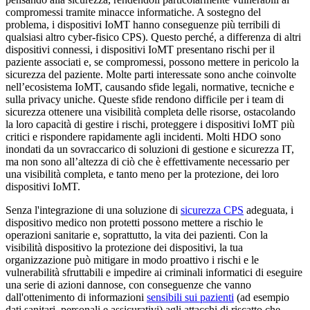
compromessi tramite minacce informatiche. A sostegno del
problema, i dispositivi IoMT hanno conseguenze più terribili di
qualsiasi altro cyber-fisico CPS). Questo perché, a differenza di altri
dispositivi connessi, i dispositivi IoMT presentano rischi per il
paziente associati e, se compromessi, possono mettere in pericolo la
sicurezza del paziente. Molte parti interessate sono anche coinvolte
nell’ecosistema IoMT, causando sfide legali, normative, tecniche e
sulla privacy uniche. Queste sfide rendono difficile per i team di
sicurezza ottenere una visibilità completa delle risorse, ostacolando
la loro capacità di gestire i rischi, proteggere i dispositivi IoMT più
critici e rispondere rapidamente agli incidenti. Molti HDO sono
inondati da un sovraccarico di soluzioni di gestione e sicurezza IT,
ma non sono all’altezza di ciò che è effettivamente necessario per
una visibilità completa, e tanto meno per la protezione, dei loro
dispositivi IoMT.
Senza l'integrazione di una soluzione di
sicurezza CPS
adeguata, i
dispositivo medico non protetti possono mettere a rischio le
operazioni sanitarie e, soprattutto, la vita dei pazienti. Con la
visibilità dispositivo la protezione dei dispositivi, la tua
organizzazione può mitigare in modo proattivo i rischi e le
vulnerabilità sfruttabili e impedire ai criminali informatici di eseguire
una serie di azioni dannose, con conseguenze che vanno
dall'ottenimento di informazioni
sensibili sui pazienti
(ad esempio
dati sanitari, personali e assicurativi) agli attacchi di riscatto che