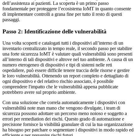
dell’assistenza ai pazienti. La scoperta è un primo passo
fondamentale per proteggere l’ecosistema IoMT in quanto consente
di implementare controlli a grana fine per tutto il resto di questi
passaggi.
Passo 2: Identificazione delle vulnerabilità
Una volta scoperti e catalogati tutti i dispositivi all’interno di un
inventario centralizzato in tempo reale, il secondo passo per stabilire
una forte sicurezza IoMT è valutare quali vulnerabilità sono presenti
all’interno di tali dispositivi e altrove nel tuo ambiente. A causa di un
numero eterogeneo di dispositivi e tipi di sistemi nelle reti
ospedaliere, può essere difficile tenere traccia delle risorse e gestire
le loro vulnerabilità. Ottenendo un report completo e dettagliato di
ogni dispositivo e del relativo rischio associato, è possibile
comprendere l'impatto che le vulnerabilità appena pubblicate
potrebbero avere sul proprio ambiente.
Con una soluzione che correla automaticamente i dispositivi con
vulnerabilità note man mano che vengono divulgate, i team di
sicurezza possono adottare un percorso meno noioso e soggetto a
errori per remediation dei rischi. Questo grado di automazione e
precisione fornisce la visibilità granulare di cui la tua organizzazione
ha bisogno per patchare o segmentare i dispositivi in modo rapido ed
efficiente e per prevenire rischi futuri.