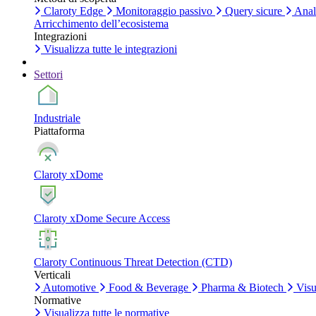
Claroty Edge
Monitoraggio passivo
Query sicure
Anali
Arricchimento dell’ecosistema
Integrazioni
Visualizza tutte le integrazioni
Settori
Industriale
Piattaforma
Claroty xDome
Claroty xDome Secure Access
Claroty Continuous Threat Detection (CTD)
Verticali
Automotive
Food & Beverage
Pharma & Biotech
Visua
Normative
Visualizza tutte le normative