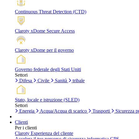
Continuous Threat Detection (CTD)
Claroty xDome Secure Access
Claroty xDome per il governo
Governo federale degli Stati Uniti
Settori
Difesa
Civile
Sanità
tribale
Stato, locale e istruzione (SLED)
Settori
Energia
Acqua/Acqua di scarico
Trasporti
Sicurezza p
Clienti
Per i clienti
Claroty Esperienza del cliente
Accelera il tuo percorso di sicurezza informatica CPS.