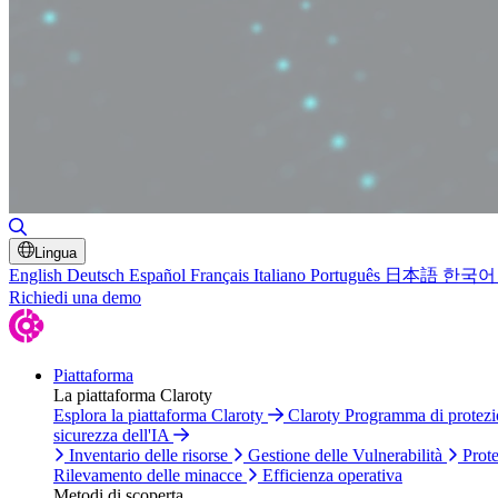
Attiva/disattiva ricerca
Lingua
English
Deutsch
Español
Français
Italiano
Português
日本語
한국어
Richiedi una demo
Piattaforma
La piattaforma Claroty
Esplora la piattaforma Claroty
Claroty Programma di protez
sicurezza dell'IA
Inventario delle risorse
Gestione delle Vulnerabilità
Prote
Rilevamento delle minacce
Efficienza operativa
Metodi di scoperta