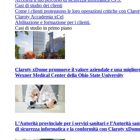
Casi di studio dei clienti
Come i clienti proteggono le loro operazioni critiche con Clarot
Claroty Accademia xCel
Abilitazione e formazione per i clienti.
Casi di studio in primo piano
Claroty xDome promuove il valore aziendale e una migliore g
Wexner Medical Center della Ohio State University
L’Autorità provinciale per i servizi sanitari e l’Autorità san
di sicurezza informatica e la conformità con Claroty xDom