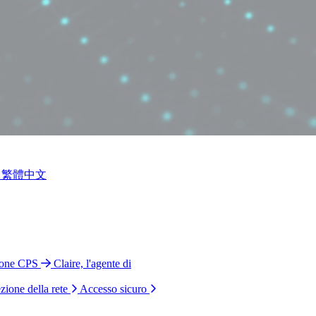
繁體中文
ione CPS
Claire, l'agente di
zione della rete
Accesso sicuro