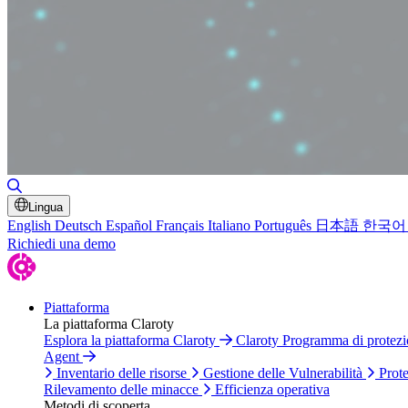
Attiva/disattiva ricerca
Lingua
English
Deutsch
Español
Français
Italiano
Português
日本語
한국어
Richiedi una demo
Piattaforma
La piattaforma Claroty
Esplora la piattaforma Claroty
Claroty Programma di protez
Agent
Inventario delle risorse
Gestione delle Vulnerabilità
Prote
Rilevamento delle minacce
Efficienza operativa
Metodi di scoperta