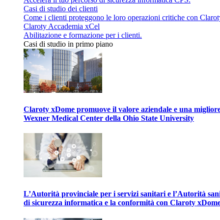
Casi di studio dei clienti
Come i clienti proteggono le loro operazioni critiche con Clarot
Claroty Accademia xCel
Abilitazione e formazione per i clienti.
Casi di studio in primo piano
Claroty xDome promuove il valore aziendale e una migliore g
Wexner Medical Center della Ohio State University
L’Autorità provinciale per i servizi sanitari e l’Autorità san
di sicurezza informatica e la conformità con Claroty xDom