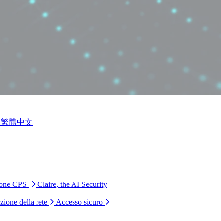
繁體中文
ione CPS
Claire, the AI Security
zione della rete
Accesso sicuro