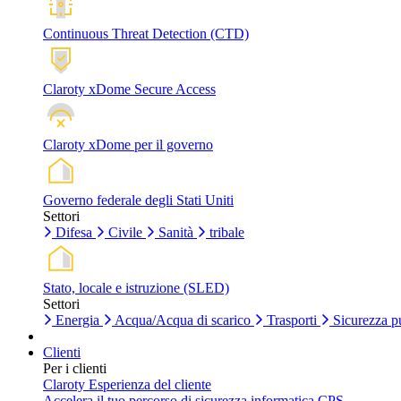
Continuous Threat Detection (CTD)
Claroty xDome Secure Access
Claroty xDome per il governo
Governo federale degli Stati Uniti
Settori
Difesa
Civile
Sanità
tribale
Stato, locale e istruzione (SLED)
Settori
Energia
Acqua/Acqua di scarico
Trasporti
Sicurezza p
Clienti
Per i clienti
Claroty Esperienza del cliente
Accelera il tuo percorso di sicurezza informatica CPS.