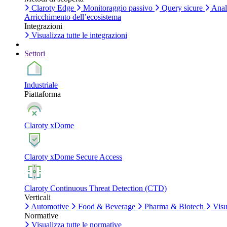
Claroty Edge
Monitoraggio passivo
Query sicure
Anali
Arricchimento dell’ecosistema
Integrazioni
Visualizza tutte le integrazioni
Settori
Industriale
Piattaforma
Claroty xDome
Claroty xDome Secure Access
Claroty Continuous Threat Detection (CTD)
Verticali
Automotive
Food & Beverage
Pharma & Biotech
Visua
Normative
Visualizza tutte le normative