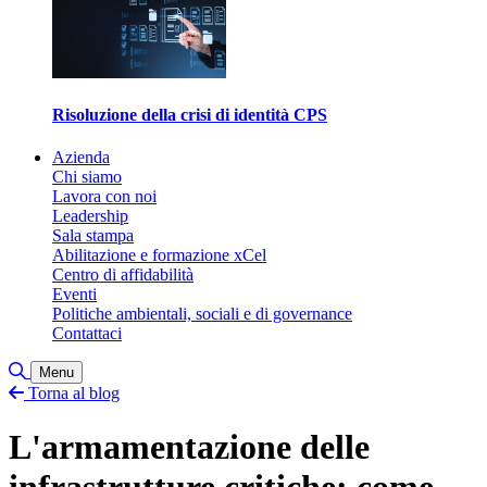
Risoluzione della crisi di identità CPS
Azienda
Chi siamo
Lavora con noi
Leadership
Sala stampa
Abilitazione e formazione xCel
Centro di affidabilità
Eventi
Politiche ambientali, sociali e di governance
Contattaci
Attiva/disattiva ricerca
Menu
Torna al blog
L'armamentazione delle
infrastrutture critiche: come