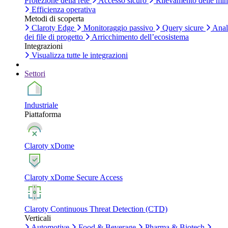
Protezione della rete
Accesso sicuro
Rilevamento delle mi
Efficienza operativa
Metodi di scoperta
Claroty Edge
Monitoraggio passivo
Query sicure
Anal
dei file di progetto
Arricchimento dell’ecosistema
Integrazioni
Visualizza tutte le integrazioni
Settori
Industriale
Piattaforma
Claroty xDome
Claroty xDome Secure Access
Claroty Continuous Threat Detection (CTD)
Verticali
Automotive
Food & Beverage
Pharma & Biotech