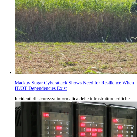
Mackay Sugar Cyberattack Shows Need for Resilience When
IT/OT Dependencies Exist
Incidenti
di
sicurezza informatica delle infrastrutture
critiche