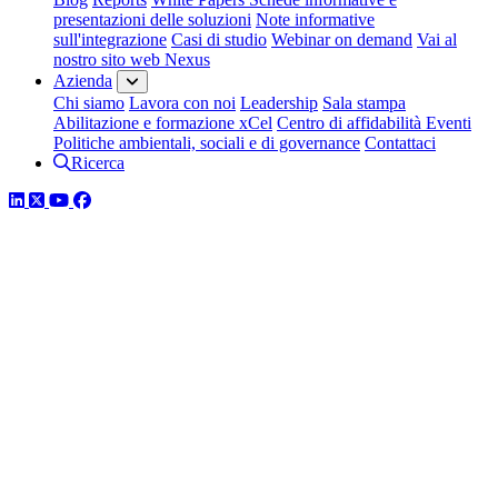
presentazioni delle soluzioni
Note informative
sull'integrazione
Casi di studio
Webinar on demand
Vai al
nostro sito web Nexus
Azienda
Chi siamo
Lavora con noi
Leadership
Sala stampa
Abilitazione e formazione xCel
Centro di affidabilità
Eventi
Politiche ambientali, sociali e di governance
Contattaci
Ricerca
LinkedIn
Twitter
YouTube
Facebook