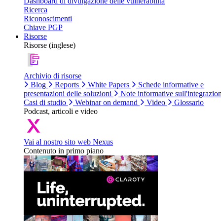
Dashboard di divulgazione delle vulnerabilità
Ricerca
Riconoscimenti
Chiave PGP
Risorse
Risorse (inglese)
Archivio di risorse
Blog
Reports
White Papers
Schede informative e
presentazioni delle soluzioni
Note informative sull'integrazio
Casi di studio
Webinar on demand
Video
Glossario
Podcast, articoli e video
Vai al nostro sito web Nexus
Contenuto in primo piano