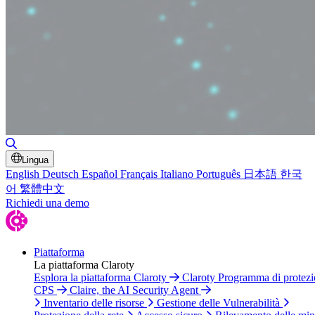
Attiva/disattiva ricerca
Lingua
English
Deutsch
Español
Français
Italiano
Português
日本語
한국
어
繁體中文
Richiedi una demo
Piattaforma
La piattaforma Claroty
Esplora la piattaforma Claroty
Claroty Programma di protez
CPS
Claire, the AI Security Agent
Inventario delle risorse
Gestione delle Vulnerabilità