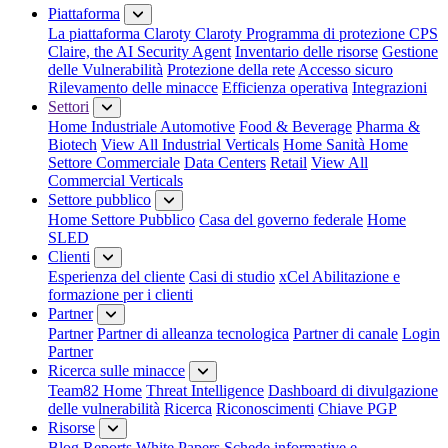
Piattaforma
La piattaforma Claroty
Claroty Programma di protezione CPS
Claire, the AI Security Agent
Inventario delle risorse
Gestione
delle Vulnerabilità
Protezione della rete
Accesso sicuro
Rilevamento delle minacce
Efficienza operativa
Integrazioni
Settori
Home Industriale
Automotive
Food & Beverage
Pharma &
Biotech
View All Industrial Verticals
Home Sanità
Home
Settore Commerciale
Data Centers
Retail
View All
Commercial Verticals
Settore pubblico
Home Settore Pubblico
Casa del governo federale
Home
SLED
Clienti
Esperienza del cliente
Casi di studio
xCel Abilitazione e
formazione per i clienti
Partner
Partner
Partner di alleanza tecnologica
Partner di canale
Login
Partner
Ricerca sulle minacce
Team82 Home
Threat Intelligence
Dashboard di divulgazione
delle vulnerabilità
Ricerca
Riconoscimenti
Chiave PGP
Risorse
Blog
Reports
White Papers
Schede informative e