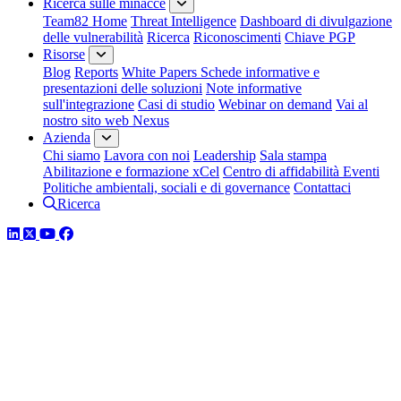
Ricerca sulle minacce
Team82 Home
Threat Intelligence
Dashboard di divulgazione
delle vulnerabilità
Ricerca
Riconoscimenti
Chiave PGP
Risorse
Blog
Reports
White Papers
Schede informative e
presentazioni delle soluzioni
Note informative
sull'integrazione
Casi di studio
Webinar on demand
Vai al
nostro sito web Nexus
Azienda
Chi siamo
Lavora con noi
Leadership
Sala stampa
Abilitazione e formazione xCel
Centro di affidabilità
Eventi
Politiche ambientali, sociali e di governance
Contattaci
Ricerca
LinkedIn
Twitter
YouTube
Facebook