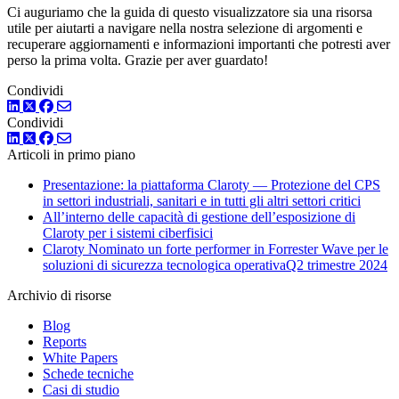
Ci auguriamo che la guida di questo visualizzatore sia una risorsa
utile per aiutarti a navigare nella nostra selezione di argomenti e
recuperare aggiornamenti e informazioni importanti che potresti aver
perso la prima volta. Grazie per aver guardato!
Condividi
LinkedIn
Twitter
Facebook
Condividi
LinkedIn
Twitter
Facebook
Articoli in primo piano
Presentazione: la piattaforma Claroty — Protezione del CPS
in settori industriali, sanitari e in tutti gli altri settori critici
All’interno delle capacità di gestione dell’esposizione di
Claroty per i sistemi ciberfisici
Claroty Nominato un forte performer in Forrester Wave per le
soluzioni di sicurezza tecnologica operativaQ2 trimestre 2024
Archivio di risorse
Blog
Reports
White Papers
Schede tecniche
Casi di studio