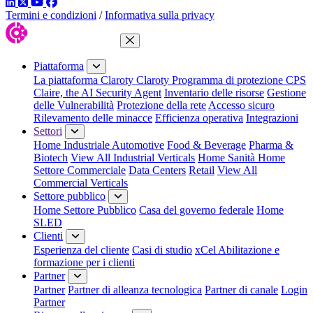
LinkedIn
Twitter
YouTube
Facebook
Termini e condizioni
/
Informativa sulla privacy
Chiudi menu
Piattaforma
La piattaforma Claroty
Claroty Programma di protezione CPS
Claire, the AI Security Agent
Inventario delle risorse
Gestione
delle Vulnerabilità
Protezione della rete
Accesso sicuro
Rilevamento delle minacce
Efficienza operativa
Integrazioni
Settori
Home Industriale
Automotive
Food & Beverage
Pharma &
Biotech
View All Industrial Verticals
Home Sanità
Home
Settore Commerciale
Data Centers
Retail
View All
Commercial Verticals
Settore pubblico
Home Settore Pubblico
Casa del governo federale
Home
SLED
Clienti
Esperienza del cliente
Casi di studio
xCel Abilitazione e
formazione per i clienti
Partner
Partner
Partner di alleanza tecnologica
Partner di canale
Login
Partner