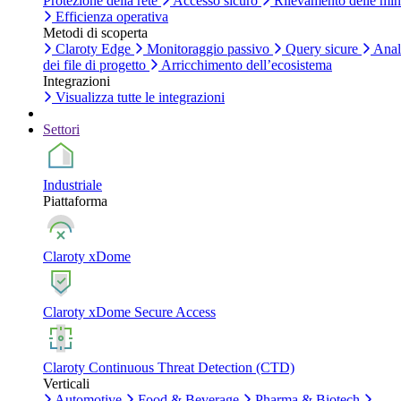
Protezione della rete
Accesso sicuro
Rilevamento delle mi
Efficienza operativa
Metodi di scoperta
Claroty Edge
Monitoraggio passivo
Query sicure
Anal
dei file di progetto
Arricchimento dell’ecosistema
Integrazioni
Visualizza tutte le integrazioni
Settori
Industriale
Piattaforma
Claroty xDome
Claroty xDome Secure Access
Claroty Continuous Threat Detection (CTD)
Verticali
Automotive
Food & Beverage
Pharma & Biotech