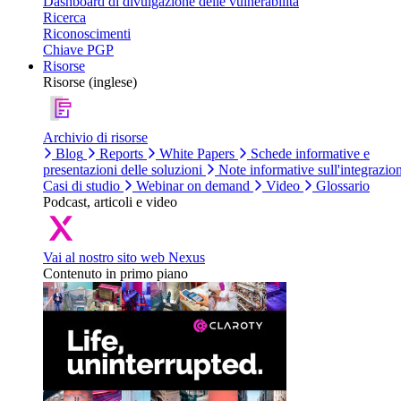
Dashboard di divulgazione delle vulnerabilità
Ricerca
Riconoscimenti
Chiave PGP
Risorse
Risorse (inglese)
Archivio di risorse
Blog
Reports
White Papers
Schede informative e
presentazioni delle soluzioni
Note informative sull'integrazio
Casi di studio
Webinar on demand
Video
Glossario
Podcast, articoli e video
Vai al nostro sito web Nexus
Contenuto in primo piano