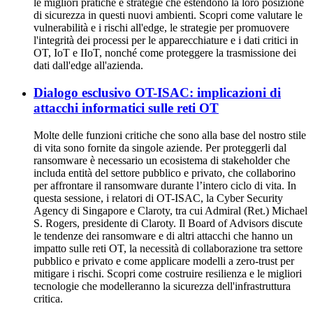
le migliori pratiche e strategie che estendono la loro posizione
di sicurezza in questi nuovi ambienti. Scopri come valutare le
vulnerabilità e i rischi all'edge, le strategie per promuovere
l'integrità dei processi per le apparecchiature e i dati critici in
OT, IoT e IIoT, nonché come proteggere la trasmissione dei
dati dall'edge all'azienda.
Dialogo esclusivo OT-ISAC: implicazioni di
attacchi informatici sulle reti OT
Molte delle funzioni critiche che sono alla base del nostro stile
di vita sono fornite da singole aziende. Per proteggerli dal
ransomware è necessario un ecosistema di stakeholder che
includa entità del settore pubblico e privato, che collaborino
per affrontare il ransomware durante l’intero ciclo di vita. In
questa sessione, i relatori di OT-ISAC, la Cyber Security
Agency di Singapore e Claroty, tra cui Admiral (Ret.) Michael
S. Rogers, presidente di Claroty. Il Board of Advisors discute
le tendenze dei ransomware e di altri attacchi che hanno un
impatto sulle reti OT, la necessità di collaborazione tra settore
pubblico e privato e come applicare modelli a zero-trust per
mitigare i rischi. Scopri come costruire resilienza e le migliori
tecnologie che modelleranno la sicurezza dell'infrastruttura
critica.