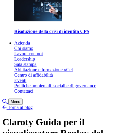
Risoluzione della crisi di identità CPS
Azienda
Chi siamo
Lavora con noi
Leadership
Sala stampa
Abilitazione e formazione xCel
Centro di affidabilità
Eventi
Politiche ambientali, sociali e di governance
Contattaci
Attiva/disattiva ricerca
Menu
Torna al blog
Claroty Guida per il
visualizzatore Replay del