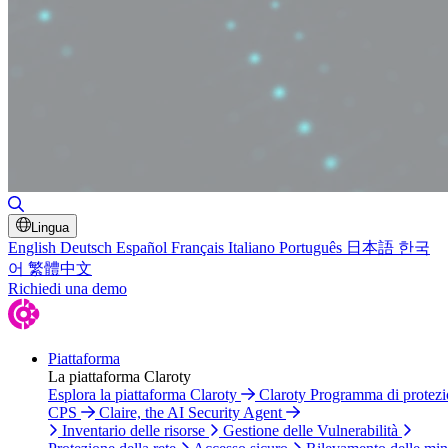
Attiva/disattiva ricerca
Lingua
English
Deutsch
Español
Français
Italiano
Português
日本語
한국
어
繁體中文
Richiedi una demo
Piattaforma
La piattaforma Claroty
Esplora la piattaforma Claroty
Claroty Programma di protez
CPS
Claire, the AI Security Agent
Inventario delle risorse
Gestione delle Vulnerabilità