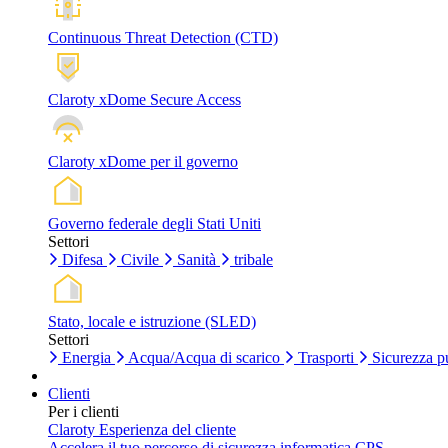
Continuous Threat Detection (CTD)
Claroty xDome Secure Access
Claroty xDome per il governo
Governo federale degli Stati Uniti
Settori
Difesa
Civile
Sanità
tribale
Stato, locale e istruzione (SLED)
Settori
Energia
Acqua/Acqua di scarico
Trasporti
Sicurezza p
Clienti
Per i clienti
Claroty Esperienza del cliente
Accelera il tuo percorso di sicurezza informatica CPS.