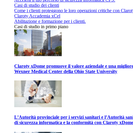
Casi di studio dei clienti
Come i clienti proteggono le loro operazioni critiche con Clarot
Claroty Accademia xCel
Abilitazione e formazione per i clienti.
Casi di studio in primo piano
Claroty xDome promuove il valore aziendale e una migliore g
Wexner Medical Center della Ohio State University
L’Autorità provinciale per i servizi sanitari e l’Autorità san
di sicurezza informatica e la conformità con Claroty xDom