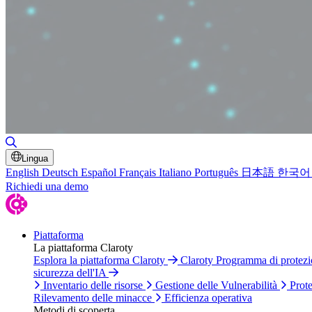
Attiva/disattiva ricerca
Lingua
English
Deutsch
Español
Français
Italiano
Português
日本語
한국어
Richiedi una demo
Piattaforma
La piattaforma Claroty
Esplora la piattaforma Claroty
Claroty Programma di protez
sicurezza dell'IA
Inventario delle risorse
Gestione delle Vulnerabilità
Prote
Rilevamento delle minacce
Efficienza operativa
Metodi di scoperta