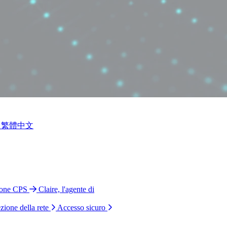
繁體中文
ione CPS
Claire, l'agente di
zione della rete
Accesso sicuro