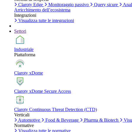
Claroty Edge
Monitoraggio passivo
Query sicure
Anali
Arricchimento dell’ecosistema
Integrazioni
Visualizza tutte le integrazioni
Settori
Industriale
Piattaforma
Claroty xDome
Claroty xDome Secure Access
Claroty Continuous Threat Detection (CTD)
Verticali
Automotive
Food & Beverage
Pharma & Biotech
Visua
Normative
Visualizza tutte le normative