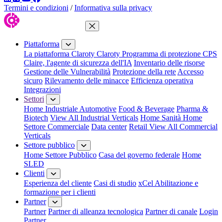
Termini e condizioni
/
Informativa sulla privacy
Chiudi menu
Piattaforma
La piattaforma Claroty
Claroty Programma di protezione CPS
Claire, l'agente di sicurezza dell'IA
Inventario delle risorse
Gestione delle Vulnerabilità
Protezione della rete
Accesso
sicuro
Rilevamento delle minacce
Efficienza operativa
Integrazioni
Settori
Home Industriale
Automotive
Food & Beverage
Pharma &
Biotech
View All Industrial Verticals
Home Sanità
Home
Settore Commerciale
Data center
Retail
View All Commercial
Verticals
Settore pubblico
Home Settore Pubblico
Casa del governo federale
Home
SLED
Clienti
Esperienza del cliente
Casi di studio
xCel Abilitazione e
formazione per i clienti
Partner
Partner
Partner di alleanza tecnologica
Partner di canale
Login
Partner