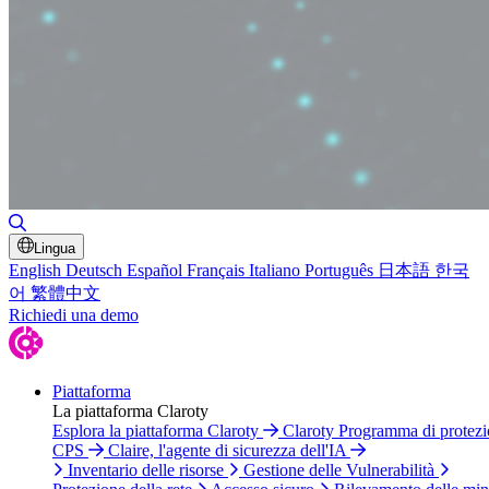
Attiva/disattiva ricerca
Lingua
English
Deutsch
Español
Français
Italiano
Português
日本語
한국
어
繁體中文
Richiedi una demo
Piattaforma
La piattaforma Claroty
Esplora la piattaforma Claroty
Claroty Programma di protez
CPS
Claire, l'agente di sicurezza dell'IA
Inventario delle risorse
Gestione delle Vulnerabilità