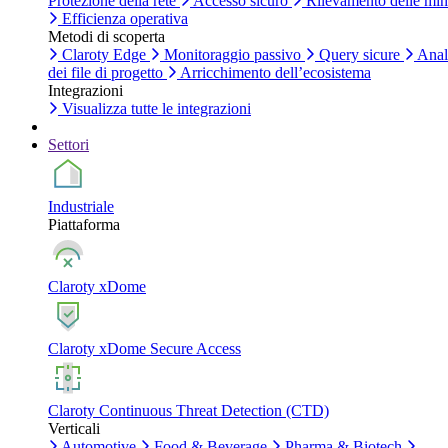
Protezione della rete
Accesso sicuro
Rilevamento delle mi
Efficienza operativa
Metodi di scoperta
Claroty Edge
Monitoraggio passivo
Query sicure
Anal
dei file di progetto
Arricchimento dell’ecosistema
Integrazioni
Visualizza tutte le integrazioni
Settori
Industriale
Piattaforma
Claroty xDome
Claroty xDome Secure Access
Claroty Continuous Threat Detection (CTD)
Verticali
Automotive
Food & Beverage
Pharma & Biotech