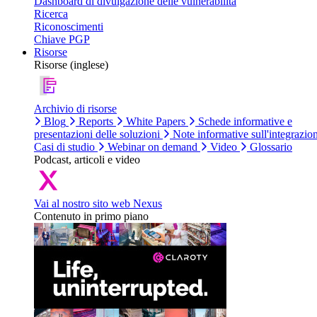
Dashboard di divulgazione delle vulnerabilità
Ricerca
Riconoscimenti
Chiave PGP
Risorse
Risorse (inglese)
Archivio di risorse
Blog
Reports
White Papers
Schede informative e
presentazioni delle soluzioni
Note informative sull'integrazio
Casi di studio
Webinar on demand
Video
Glossario
Podcast, articoli e video
Vai al nostro sito web Nexus
Contenuto in primo piano