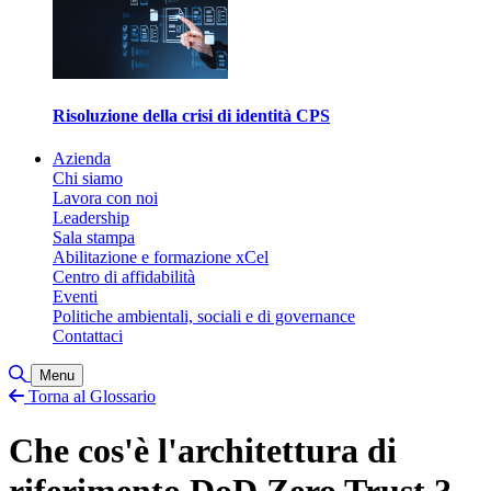
Risoluzione della crisi di identità CPS
Azienda
Chi siamo
Lavora con noi
Leadership
Sala stampa
Abilitazione e formazione xCel
Centro di affidabilità
Eventi
Politiche ambientali, sociali e di governance
Contattaci
Attiva/disattiva ricerca
Menu
Torna al Glossario
Che cos'è l'architettura di
riferimento DoD Zero Trust ?