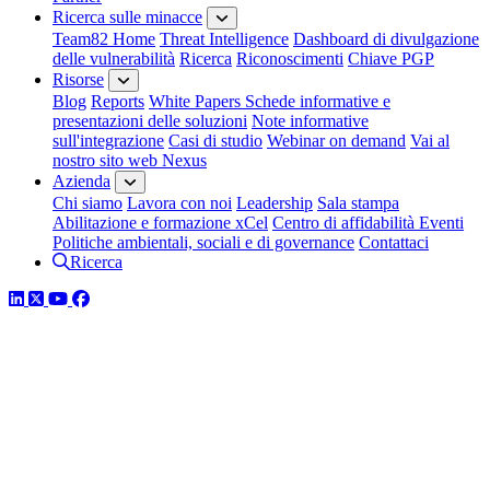
Ricerca sulle minacce
Team82 Home
Threat Intelligence
Dashboard di divulgazione
delle vulnerabilità
Ricerca
Riconoscimenti
Chiave PGP
Risorse
Blog
Reports
White Papers
Schede informative e
presentazioni delle soluzioni
Note informative
sull'integrazione
Casi di studio
Webinar on demand
Vai al
nostro sito web Nexus
Azienda
Chi siamo
Lavora con noi
Leadership
Sala stampa
Abilitazione e formazione xCel
Centro di affidabilità
Eventi
Politiche ambientali, sociali e di governance
Contattaci
Ricerca
LinkedIn
Twitter
YouTube
Facebook