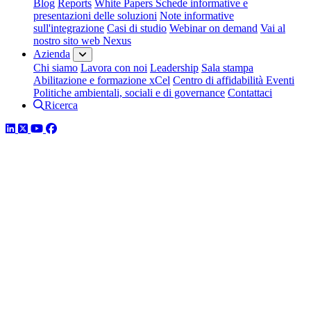
Blog
Reports
White Papers
Schede informative e
presentazioni delle soluzioni
Note informative
sull'integrazione
Casi di studio
Webinar on demand
Vai al
nostro sito web Nexus
Azienda
Chi siamo
Lavora con noi
Leadership
Sala stampa
Abilitazione e formazione xCel
Centro di affidabilità
Eventi
Politiche ambientali, sociali e di governance
Contattaci
Ricerca
LinkedIn
Twitter
YouTube
Facebook