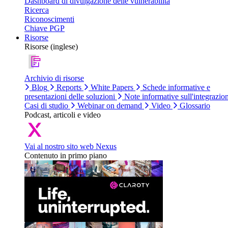
Dashboard di divulgazione delle vulnerabilità
Ricerca
Riconoscimenti
Chiave PGP
Risorse
Risorse (inglese)
Archivio di risorse
Blog
Reports
White Papers
Schede informative e
presentazioni delle soluzioni
Note informative sull'integrazio
Casi di studio
Webinar on demand
Video
Glossario
Podcast, articoli e video
Vai al nostro sito web Nexus
Contenuto in primo piano