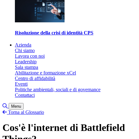
Risoluzione della crisi di identità CPS
Azienda
Chi siamo
Lavora con noi
Leadership
Sala stampa
Abilitazione e formazione xCel
Centro di affidabilità
Eventi
Politiche ambientali, sociali e di governance
Contattaci
Attiva/disattiva ricerca
Menu
Torna al Glossario
Cos'è l'internet di Battlefield
Things?