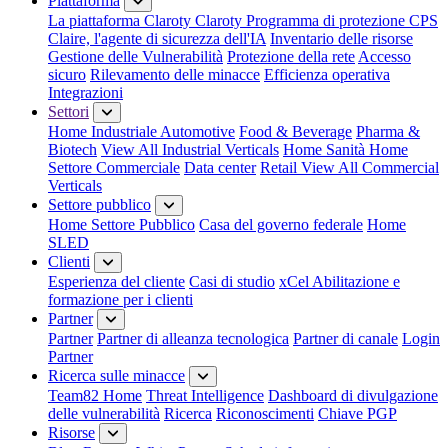
Piattaforma
La piattaforma Claroty
Claroty Programma di protezione CPS
Claire, l'agente di sicurezza dell'IA
Inventario delle risorse
Gestione delle Vulnerabilità
Protezione della rete
Accesso
sicuro
Rilevamento delle minacce
Efficienza operativa
Integrazioni
Settori
Home Industriale
Automotive
Food & Beverage
Pharma &
Biotech
View All Industrial Verticals
Home Sanità
Home
Settore Commerciale
Data center
Retail
View All Commercial
Verticals
Settore pubblico
Home Settore Pubblico
Casa del governo federale
Home
SLED
Clienti
Esperienza del cliente
Casi di studio
xCel Abilitazione e
formazione per i clienti
Partner
Partner
Partner di alleanza tecnologica
Partner di canale
Login
Partner
Ricerca sulle minacce
Team82 Home
Threat Intelligence
Dashboard di divulgazione
delle vulnerabilità
Ricerca
Riconoscimenti
Chiave PGP
Risorse