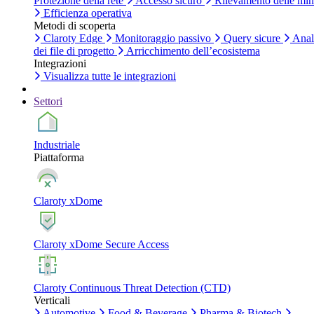
Protezione della rete
Accesso sicuro
Rilevamento delle mi
Efficienza operativa
Metodi di scoperta
Claroty Edge
Monitoraggio passivo
Query sicure
Anal
dei file di progetto
Arricchimento dell’ecosistema
Integrazioni
Visualizza tutte le integrazioni
Settori
Industriale
Piattaforma
Claroty xDome
Claroty xDome Secure Access
Claroty Continuous Threat Detection (CTD)
Verticali
Automotive
Food & Beverage
Pharma & Biotech