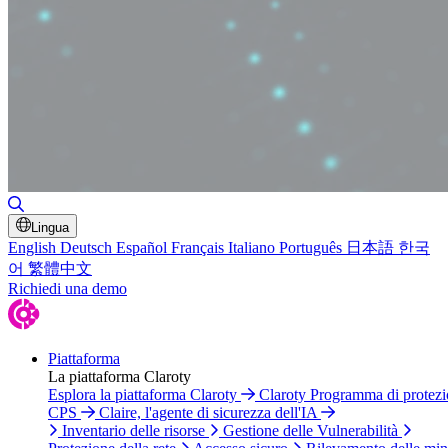
Attiva/disattiva ricerca
Lingua
English
Deutsch
Español
Français
Italiano
Português
日本語
한국
어
繁體中文
Richiedi una demo
Piattaforma
La piattaforma Claroty
Esplora la piattaforma Claroty
Claroty Programma di protez
CPS
Claire, l'agente di sicurezza dell'IA
Inventario delle risorse
Gestione delle Vulnerabilità