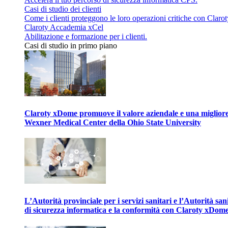
Casi di studio dei clienti
Come i clienti proteggono le loro operazioni critiche con Clarot
Claroty Accademia xCel
Abilitazione e formazione per i clienti.
Casi di studio in primo piano
Claroty xDome promuove il valore aziendale e una migliore g
Wexner Medical Center della Ohio State University
L’Autorità provinciale per i servizi sanitari e l’Autorità san
di sicurezza informatica e la conformità con Claroty xDom