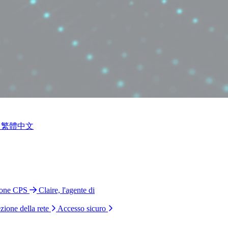
繁體中文
ione CPS
Claire, l'agente di
zione della rete
Accesso sicuro