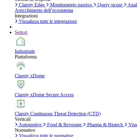
Claroty Edge
Monitoraggio passivo
Query sicure
Anali
Arricchimento dell’ecosistema
Integrazioni
Visualizza tutte le integrazioni
Settori
Industriale
Piattaforma
Claroty xDome
Claroty xDome Secure Access
Claroty Continuous Threat Detection (CTD)
Verticali
Automotive
Food & Beverage
Pharma & Biotech
Visua
Normative
Visualizza tutte le normative