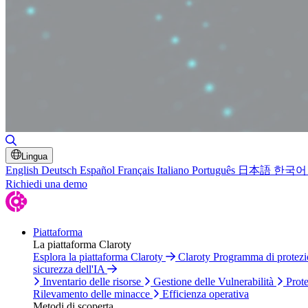
Attiva/disattiva ricerca
Lingua
English
Deutsch
Español
Français
Italiano
Português
日本語
한국어
Richiedi una demo
Piattaforma
La piattaforma Claroty
Esplora la piattaforma Claroty
Claroty Programma di protez
sicurezza dell'IA
Inventario delle risorse
Gestione delle Vulnerabilità
Prote
Rilevamento delle minacce
Efficienza operativa
Metodi di scoperta