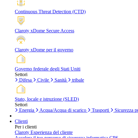
Continuous Threat Detection (CTD)
Claroty xDome Secure Access
Claroty xDome per il governo
Governo federale degli Stati Uniti
Settori
Difesa
Civile
Sanità
tribale
Stato, locale e istruzione (SLED)
Settori
Energia
Acqua/Acqua di scarico
Trasporti
Sicurezza p
Clienti
Per i clienti
Claroty Esperienza del cliente
Accelera il tuo percorso di sicurezza informatica CPS.