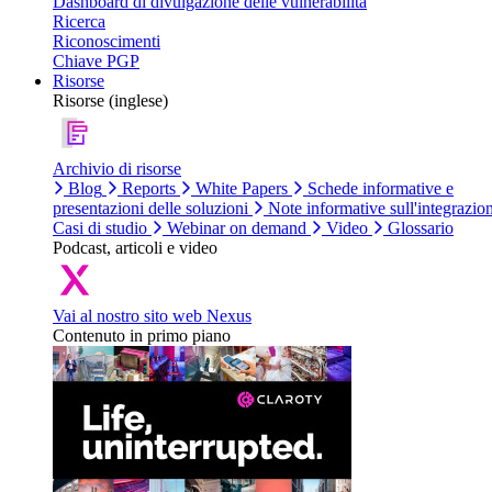
Dashboard di divulgazione delle vulnerabilità
Ricerca
Riconoscimenti
Chiave PGP
Risorse
Risorse (inglese)
Archivio di risorse
Blog
Reports
White Papers
Schede informative e
presentazioni delle soluzioni
Note informative sull'integrazio
Casi di studio
Webinar on demand
Video
Glossario
Podcast, articoli e video
Vai al nostro sito web Nexus
Contenuto in primo piano