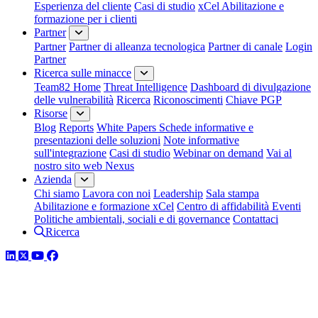
Esperienza del cliente
Casi di studio
xCel Abilitazione e
formazione per i clienti
Partner
Partner
Partner di alleanza tecnologica
Partner di canale
Login
Partner
Ricerca sulle minacce
Team82 Home
Threat Intelligence
Dashboard di divulgazione
delle vulnerabilità
Ricerca
Riconoscimenti
Chiave PGP
Risorse
Blog
Reports
White Papers
Schede informative e
presentazioni delle soluzioni
Note informative
sull'integrazione
Casi di studio
Webinar on demand
Vai al
nostro sito web Nexus
Azienda
Chi siamo
Lavora con noi
Leadership
Sala stampa
Abilitazione e formazione xCel
Centro di affidabilità
Eventi
Politiche ambientali, sociali e di governance
Contattaci
Ricerca
LinkedIn
Twitter
YouTube
Facebook