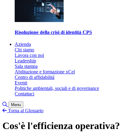
Risoluzione della crisi di identità CPS
Azienda
Chi siamo
Lavora con noi
Leadership
Sala stampa
Abilitazione e formazione xCel
Centro di affidabilità
Eventi
Politiche ambientali, sociali e di governance
Contattaci
Attiva/disattiva ricerca
Menu
Torna al Glossario
Cos'è l'efficienza operativa?