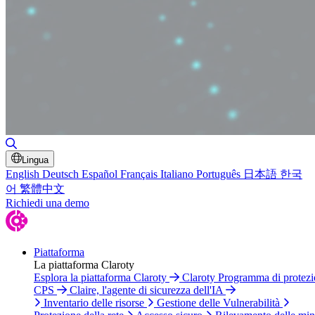
Attiva/disattiva ricerca
Lingua
English
Deutsch
Español
Français
Italiano
Português
日本語
한국
어
繁體中文
Richiedi una demo
Piattaforma
La piattaforma Claroty
Esplora la piattaforma Claroty
Claroty Programma di protez
CPS
Claire, l'agente di sicurezza dell'IA
Inventario delle risorse
Gestione delle Vulnerabilità