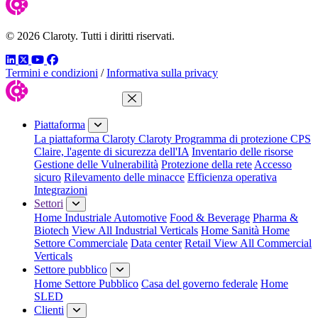
© 2026 Claroty. Tutti i diritti riservati.
LinkedIn
Twitter
YouTube
Facebook
Termini e condizioni
/
Informativa sulla privacy
Chiudi menu
Piattaforma
La piattaforma Claroty
Claroty Programma di protezione CPS
Claire, l'agente di sicurezza dell'IA
Inventario delle risorse
Gestione delle Vulnerabilità
Protezione della rete
Accesso
sicuro
Rilevamento delle minacce
Efficienza operativa
Integrazioni
Settori
Home Industriale
Automotive
Food & Beverage
Pharma &
Biotech
View All Industrial Verticals
Home Sanità
Home
Settore Commerciale
Data center
Retail
View All Commercial
Verticals
Settore pubblico
Home Settore Pubblico
Casa del governo federale
Home
SLED
Clienti