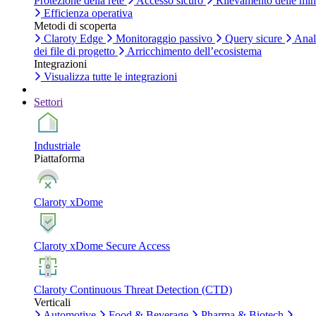
Protezione della rete
Accesso sicuro
Rilevamento delle mi
Efficienza operativa
Metodi di scoperta
Claroty Edge
Monitoraggio passivo
Query sicure
Anal
dei file di progetto
Arricchimento dell’ecosistema
Integrazioni
Visualizza tutte le integrazioni
Settori
Industriale
Piattaforma
Claroty xDome
Claroty xDome Secure Access
Claroty Continuous Threat Detection (CTD)
Verticali
Automotive
Food & Beverage
Pharma & Biotech