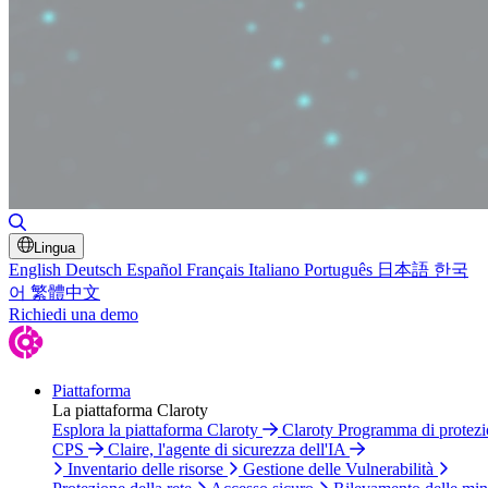
Attiva/disattiva ricerca
Lingua
English
Deutsch
Español
Français
Italiano
Português
日本語
한국
어
繁體中文
Richiedi una demo
Piattaforma
La piattaforma Claroty
Esplora la piattaforma Claroty
Claroty Programma di protez
CPS
Claire, l'agente di sicurezza dell'IA
Inventario delle risorse
Gestione delle Vulnerabilità