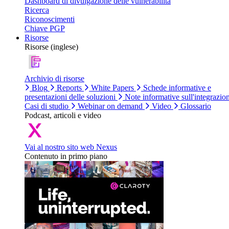
Dashboard di divulgazione delle vulnerabilità
Ricerca
Riconoscimenti
Chiave PGP
Risorse
Risorse (inglese)
Archivio di risorse
Blog
Reports
White Papers
Schede informative e
presentazioni delle soluzioni
Note informative sull'integrazio
Casi di studio
Webinar on demand
Video
Glossario
Podcast, articoli e video
Vai al nostro sito web Nexus
Contenuto in primo piano