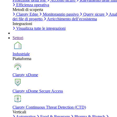
Protezione della rete
Accesso sicuro
Rilevamento delle mi
Efficienza operativa
Metodi di scoperta
Claroty Edge
Monitoraggio passivo
Query sicure
Anal
dei file di progetto
Arricchimento dell’ecosistema
Integrazioni
Visualizza tutte le integrazioni
Settori
Industriale
Piattaforma
Claroty xDome
Claroty xDome Secure Access
Claroty Continuous Threat Detection (CTD)
Verticali
Automotive
Food & Beverage
Pharma & Biotech