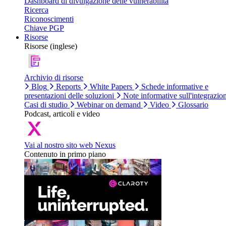
Dashboard di divulgazione delle vulnerabilità
Ricerca
Riconoscimenti
Chiave PGP
Risorse
Risorse (inglese)
Archivio di risorse
Blog
Reports
White Papers
Schede informative e
presentazioni delle soluzioni
Note informative sull'integrazio
Casi di studio
Webinar on demand
Video
Glossario
Podcast, articoli e video
Vai al nostro sito web Nexus
Contenuto in primo piano