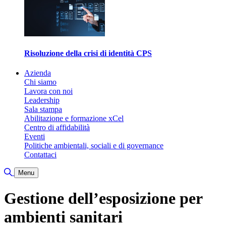
Risoluzione della crisi di identità CPS
Azienda
Chi siamo
Lavora con noi
Leadership
Sala stampa
Abilitazione e formazione xCel
Centro di affidabilità
Eventi
Politiche ambientali, sociali e di governance
Contattaci
Attiva/disattiva ricerca
Menu
Gestione dell’esposizione per
ambienti sanitari