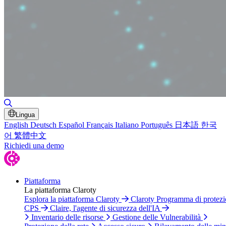
Attiva/disattiva ricerca
Lingua
English
Deutsch
Español
Français
Italiano
Português
日本語
한국
어
繁體中文
Richiedi una demo
Piattaforma
La piattaforma Claroty
Esplora la piattaforma Claroty
Claroty Programma di protez
CPS
Claire, l'agente di sicurezza dell'IA
Inventario delle risorse
Gestione delle Vulnerabilità