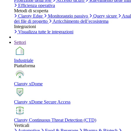
Protezione della rete
Accesso sicuro
Rilevamento delle mi
Efficienza operativa
Metodi di scoperta
Claroty Edge
Monitoraggio passivo
Query sicure
Anal
dei file di progetto
Arricchimento dell’ecosistema
Integrazioni
Visualizza tutte le integrazioni
Settori
Industriale
Piattaforma
Claroty xDome
Claroty xDome Secure Access
Claroty Continuous Threat Detection (CTD)
Verticali
Automotive
Food & Beverage
Pharma & Biotech