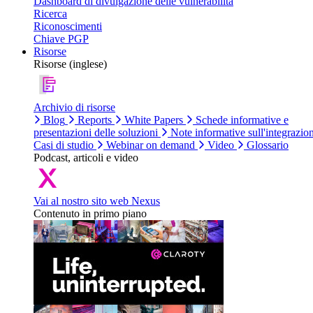
Dashboard di divulgazione delle vulnerabilità
Ricerca
Riconoscimenti
Chiave PGP
Risorse
Risorse (inglese)
Archivio di risorse
Blog
Reports
White Papers
Schede informative e
presentazioni delle soluzioni
Note informative sull'integrazio
Casi di studio
Webinar on demand
Video
Glossario
Podcast, articoli e video
Vai al nostro sito web Nexus
Contenuto in primo piano