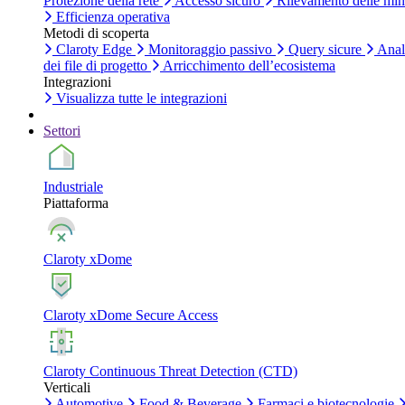
Protezione della rete
Accesso sicuro
Rilevamento delle mi
Efficienza operativa
Metodi di scoperta
Claroty Edge
Monitoraggio passivo
Query sicure
Anal
dei file di progetto
Arricchimento dell’ecosistema
Integrazioni
Visualizza tutte le integrazioni
Settori
Industriale
Piattaforma
Claroty xDome
Claroty xDome Secure Access
Claroty Continuous Threat Detection (CTD)
Verticali
Automotive
Food & Beverage
Farmaci e biotecnologie