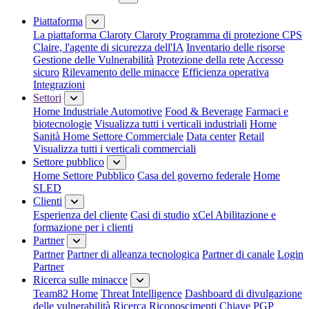
Chiudi menu
Piattaforma
La piattaforma Claroty
Claroty Programma di protezione CPS
Claire, l'agente di sicurezza dell'IA
Inventario delle risorse
Gestione delle Vulnerabilità
Protezione della rete
Accesso
sicuro
Rilevamento delle minacce
Efficienza operativa
Integrazioni
Settori
Home Industriale
Automotive
Food & Beverage
Farmaci e
biotecnologie
Visualizza tutti i verticali industriali
Home
Sanità
Home Settore Commerciale
Data center
Retail
Visualizza tutti i verticali commerciali
Settore pubblico
Home Settore Pubblico
Casa del governo federale
Home
SLED
Clienti
Esperienza del cliente
Casi di studio
xCel Abilitazione e
formazione per i clienti
Partner
Partner
Partner di alleanza tecnologica
Partner di canale
Login
Partner
Ricerca sulle minacce
Team82 Home
Threat Intelligence
Dashboard di divulgazione
delle vulnerabilità
Ricerca
Riconoscimenti
Chiave PGP