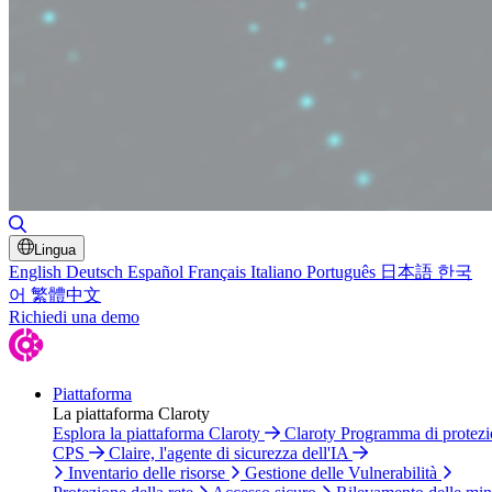
Attiva/disattiva ricerca
Lingua
English
Deutsch
Español
Français
Italiano
Português
日本語
한국
어
繁體中文
Richiedi una demo
Piattaforma
La piattaforma Claroty
Esplora la piattaforma Claroty
Claroty Programma di protez
CPS
Claire, l'agente di sicurezza dell'IA
Inventario delle risorse
Gestione delle Vulnerabilità