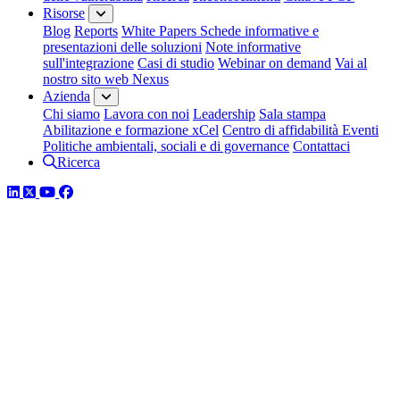
Risorse
Blog
Reports
White Papers
Schede informative e
presentazioni delle soluzioni
Note informative
sull'integrazione
Casi di studio
Webinar on demand
Vai al
nostro sito web Nexus
Azienda
Chi siamo
Lavora con noi
Leadership
Sala stampa
Abilitazione e formazione xCel
Centro di affidabilità
Eventi
Politiche ambientali, sociali e di governance
Contattaci
Ricerca
LinkedIn
Twitter
YouTube
Facebook