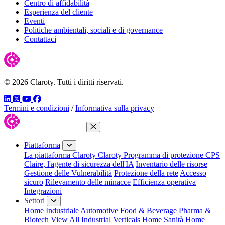
Centro di affidabilità
Esperienza del cliente
Eventi
Politiche ambientali, sociali e di governance
Contattaci
© 2026 Claroty. Tutti i diritti riservati.
LinkedIn
Twitter
YouTube
Facebook
Termini e condizioni
/
Informativa sulla privacy
Chiudi menu
Piattaforma
La piattaforma Claroty
Claroty Programma di protezione CPS
Claire, l'agente di sicurezza dell'IA
Inventario delle risorse
Gestione delle Vulnerabilità
Protezione della rete
Accesso
sicuro
Rilevamento delle minacce
Efficienza operativa
Integrazioni
Settori
Home Industriale
Automotive
Food & Beverage
Pharma &
Biotech
View All Industrial Verticals
Home Sanità
Home