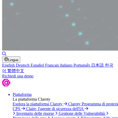
Attiva/disattiva ricerca
Lingua
English
Deutsch
Español
Français
Italiano
Português
日本語
한국
어
繁體中文
Richiedi una demo
Piattaforma
La piattaforma Claroty
Esplora la piattaforma Claroty
Claroty Programma di protez
CPS
Claire, l'agente di sicurezza dell'IA
Inventario delle risorse
Gestione delle Vulnerabilità