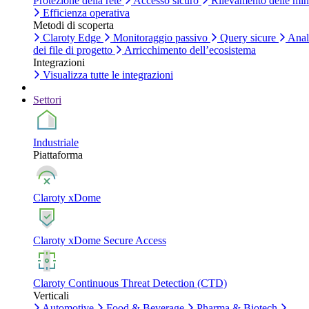
Protezione della rete
Accesso sicuro
Rilevamento delle mi
Efficienza operativa
Metodi di scoperta
Claroty Edge
Monitoraggio passivo
Query sicure
Anal
dei file di progetto
Arricchimento dell’ecosistema
Integrazioni
Visualizza tutte le integrazioni
Settori
Industriale
Piattaforma
Claroty xDome
Claroty xDome Secure Access
Claroty Continuous Threat Detection (CTD)
Verticali
Automotive
Food & Beverage
Pharma & Biotech