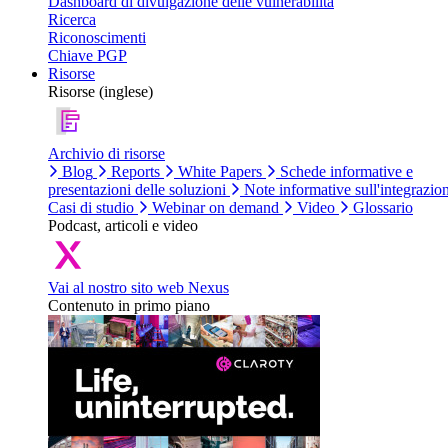
Dashboard di divulgazione delle vulnerabilità
Ricerca
Riconoscimenti
Chiave PGP
Risorse
Risorse (inglese)
Archivio di risorse
Blog
Reports
White Papers
Schede informative e
presentazioni delle soluzioni
Note informative sull'integrazio
Casi di studio
Webinar on demand
Video
Glossario
Podcast, articoli e video
Vai al nostro sito web Nexus
Contenuto in primo piano