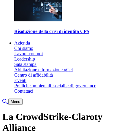
Risoluzione della crisi di identità CPS
Azienda
Chi siamo
Lavora con noi
Leadership
Sala stampa
Abilitazione e formazione xCel
Centro di affidabilità
Eventi
Politiche ambientali, sociali e di governance
Contattaci
Attiva/disattiva ricerca
Menu
La CrowdStrike-Claroty
Alliance