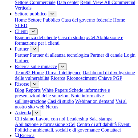
Settore Commerciale
Data center
Retail
View All Commercial
Verticals
Settore pubblico
Home Settore Pubblico
Casa del governo federale
Home
SLED
Clienti
Esperienza del cliente
Casi di studio
xCel Abilitazione e
formazione per i clienti
Partner
Partner
Partner di alleanza tecnologica
Partner di canale
Login
Partner
Ricerca sulle minacce
Team82 Home
Threat Intelligence
Dashboard di divulgazione
delle vulnerabilità
Ricerca
Riconoscimenti
Chiave PGP
Risorse
Blog
Reports
White Papers
Schede informative e
presentazioni delle soluzioni
Note informative
sull'integrazione
Casi di studio
Webinar on demand
Vai al
nostro sito web Nexus
Azienda
Chi siamo
Lavora con noi
Leadership
Sala stampa
Abilitazione e formazione xCel
Centro di affidabilità
Eventi
Politiche ambientali, sociali e di governance
Contattaci
Ricerca