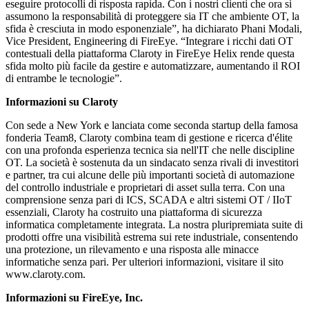
eseguire protocolli di risposta rapida. Con i nostri clienti che ora si
assumono la responsabilità di proteggere sia IT che ambiente OT, la
sfida è cresciuta in modo esponenziale”, ha dichiarato Phani Modali,
Vice President, Engineering di FireEye. “Integrare i ricchi dati OT
contestuali della piattaforma Claroty in FireEye Helix rende questa
sfida molto più facile da gestire e automatizzare, aumentando il ROI
di entrambe le tecnologie”.
Informazioni su Claroty
Con sede a New York e lanciata come seconda startup della famosa
fonderia Team8, Claroty combina team di gestione e ricerca d'élite
con una profonda esperienza tecnica sia nell'IT che nelle discipline
OT. La società è sostenuta da un sindacato senza rivali di investitori
e partner, tra cui alcune delle più importanti società di automazione
del controllo industriale e proprietari di asset sulla terra. Con una
comprensione senza pari di ICS, SCADA e altri sistemi OT / IIoT
essenziali, Claroty ha costruito una piattaforma di sicurezza
informatica completamente integrata. La nostra pluripremiata suite di
prodotti offre una visibilità estrema sui rete industriale, consentendo
una protezione, un rilevamento e una risposta alle minacce
informatiche senza pari. Per ulteriori informazioni, visitare il sito
www.claroty.com.
Informazioni su FireEye, Inc.