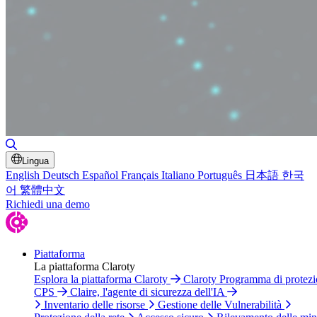
Attiva/disattiva ricerca
Lingua
English
Deutsch
Español
Français
Italiano
Português
日本語
한국
어
繁體中文
Richiedi una demo
Piattaforma
La piattaforma Claroty
Esplora la piattaforma Claroty
Claroty Programma di protez
CPS
Claire, l'agente di sicurezza dell'IA
Inventario delle risorse
Gestione delle Vulnerabilità