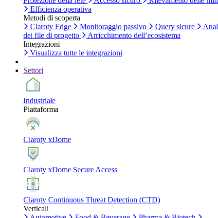
Protezione della rete
Accesso sicuro
Rilevamento delle mi
Efficienza operativa
Metodi di scoperta
Claroty Edge
Monitoraggio passivo
Query sicure
Anal
dei file di progetto
Arricchimento dell’ecosistema
Integrazioni
Visualizza tutte le integrazioni
Settori
Industriale
Piattaforma
Claroty xDome
Claroty xDome Secure Access
Claroty Continuous Threat Detection (CTD)
Verticali
Automotive
Food & Beverage
Pharma & Biotech