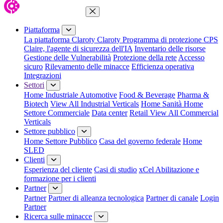
Chiudi menu
Piattaforma
La piattaforma Claroty
Claroty Programma di protezione CPS
Claire, l'agente di sicurezza dell'IA
Inventario delle risorse
Gestione delle Vulnerabilità
Protezione della rete
Accesso
sicuro
Rilevamento delle minacce
Efficienza operativa
Integrazioni
Settori
Home Industriale
Automotive
Food & Beverage
Pharma &
Biotech
View All Industrial Verticals
Home Sanità
Home
Settore Commerciale
Data center
Retail
View All Commercial
Verticals
Settore pubblico
Home Settore Pubblico
Casa del governo federale
Home
SLED
Clienti
Esperienza del cliente
Casi di studio
xCel Abilitazione e
formazione per i clienti
Partner
Partner
Partner di alleanza tecnologica
Partner di canale
Login
Partner
Ricerca sulle minacce