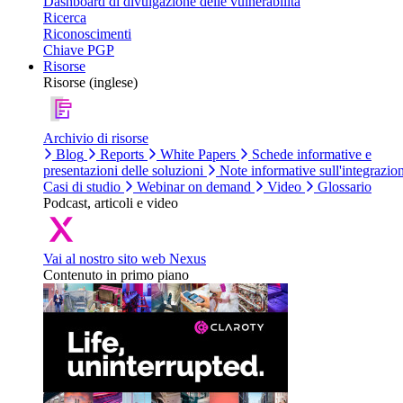
Dashboard di divulgazione delle vulnerabilità
Ricerca
Riconoscimenti
Chiave PGP
Risorse
Risorse (inglese)
Archivio di risorse
Blog
Reports
White Papers
Schede informative e
presentazioni delle soluzioni
Note informative sull'integrazio
Casi di studio
Webinar on demand
Video
Glossario
Podcast, articoli e video
Vai al nostro sito web Nexus
Contenuto in primo piano