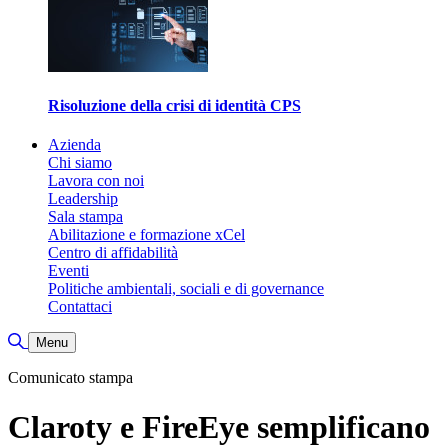
Risoluzione della crisi di identità CPS
Azienda
Chi siamo
Lavora con noi
Leadership
Sala stampa
Abilitazione e formazione xCel
Centro di affidabilità
Eventi
Politiche ambientali, sociali e di governance
Contattaci
Attiva/disattiva ricerca
Menu
Comunicato stampa
Claroty e FireEye semplificano