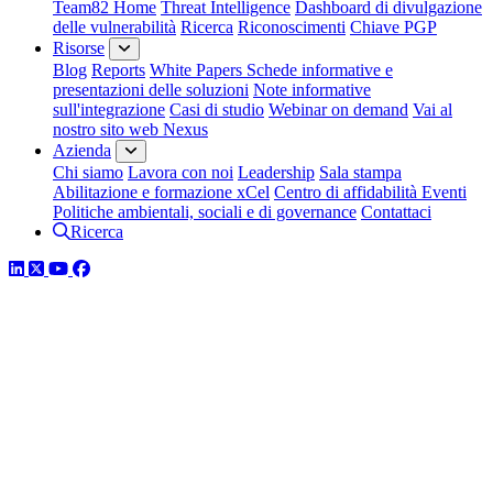
Team82 Home
Threat Intelligence
Dashboard di divulgazione
delle vulnerabilità
Ricerca
Riconoscimenti
Chiave PGP
Risorse
Blog
Reports
White Papers
Schede informative e
presentazioni delle soluzioni
Note informative
sull'integrazione
Casi di studio
Webinar on demand
Vai al
nostro sito web Nexus
Azienda
Chi siamo
Lavora con noi
Leadership
Sala stampa
Abilitazione e formazione xCel
Centro di affidabilità
Eventi
Politiche ambientali, sociali e di governance
Contattaci
Ricerca
LinkedIn
Twitter
YouTube
Facebook