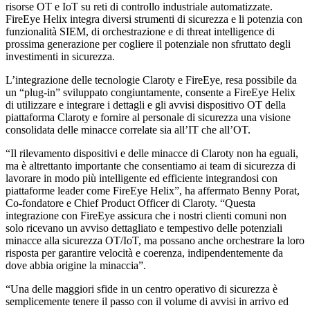
risorse OT e IoT su reti di controllo industriale automatizzate.
FireEye Helix integra diversi strumenti di sicurezza e li potenzia con
funzionalità SIEM, di orchestrazione e di threat intelligence di
prossima generazione per cogliere il potenziale non sfruttato degli
investimenti in sicurezza.
L’integrazione delle tecnologie Claroty e FireEye, resa possibile da
un “plug-in” sviluppato congiuntamente, consente a FireEye Helix
di utilizzare e integrare i dettagli e gli avvisi dispositivo OT della
piattaforma Claroty e fornire al personale di sicurezza una visione
consolidata delle minacce correlate sia all’IT che all’OT.
“Il rilevamento dispositivi e delle minacce di Claroty non ha eguali,
ma è altrettanto importante che consentiamo ai team di sicurezza di
lavorare in modo più intelligente ed efficiente integrandosi con
piattaforme leader come FireEye Helix”, ha affermato Benny Porat,
Co-fondatore e Chief Product Officer di Claroty. “Questa
integrazione con FireEye assicura che i nostri clienti comuni non
solo ricevano un avviso dettagliato e tempestivo delle potenziali
minacce alla sicurezza OT/IoT, ma possano anche orchestrare la loro
risposta per garantire velocità e coerenza, indipendentemente da
dove abbia origine la minaccia”.
“Una delle maggiori sfide in un centro operativo di sicurezza è
semplicemente tenere il passo con il volume di avvisi in arrivo ed