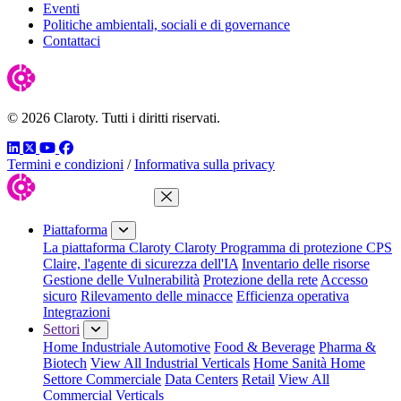
Eventi
Politiche ambientali, sociali e di governance
Contattaci
© 2026 Claroty. Tutti i diritti riservati.
LinkedIn
Twitter
YouTube
Facebook
Termini e condizioni
/
Informativa sulla privacy
Chiudi menu
Piattaforma
La piattaforma Claroty
Claroty Programma di protezione CPS
Claire, l'agente di sicurezza dell'IA
Inventario delle risorse
Gestione delle Vulnerabilità
Protezione della rete
Accesso
sicuro
Rilevamento delle minacce
Efficienza operativa
Integrazioni
Settori
Home Industriale
Automotive
Food & Beverage
Pharma &
Biotech
View All Industrial Verticals
Home Sanità
Home
Settore Commerciale
Data Centers
Retail
View All
Commercial Verticals