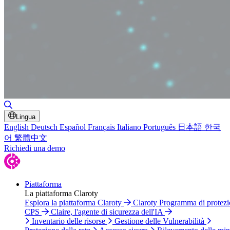
Attiva/disattiva ricerca
Lingua
English
Deutsch
Español
Français
Italiano
Português
日本語
한국
어
繁體中文
Richiedi una demo
Piattaforma
La piattaforma Claroty
Esplora la piattaforma Claroty
Claroty Programma di protez
CPS
Claire, l'agente di sicurezza dell'IA
Inventario delle risorse
Gestione delle Vulnerabilità