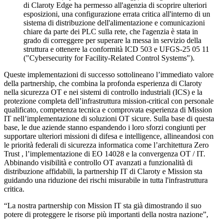
di Claroty Edge ha permesso all'agenzia di scoprire ulteriori
esposizioni, una configurazione errata critica all'interno di un
sistema di distribuzione dell'alimentazione e comunicazioni
chiare da parte dei PLC sulla rete, che l'agenzia è stata in
grado di correggere per superare la messa in servizio della
struttura e ottenere la conformità ICD 503 e UFGS-25 05 11
("Cybersecurity for Facility-Related Control Systems").
Queste implementazioni di successo sottolineano l’immediato valore
della partnership, che combina la profonda esperienza di Claroty
nella sicurezza OT e nei sistemi di controllo industriali (ICS) e la
protezione completa dell’infrastruttura mission-critical con personale
qualificato, competenza tecnica e comprovata esperienza di Mission
IT nell’implementazione di soluzioni OT sicure. Sulla base di questa
base, le due aziende stanno espandendo i loro sforzi congiunti per
supportare ulteriori missioni di difesa e intelligence, allineandosi con
le priorità federali di sicurezza informatica come l’architettura Zero
Trust , l’implementazione di EO 14028 e la convergenza OT / IT.
Abbinando visibilità e controllo OT avanzati a funzionalità di
distribuzione affidabili, la partnership IT di Claroty e Mission sta
guidando una riduzione dei rischi misurabile in tutta l'infrastruttura
critica.
“La nostra partnership con Mission IT sta già dimostrando il suo
potere di proteggere le risorse più importanti della nostra nazione”,