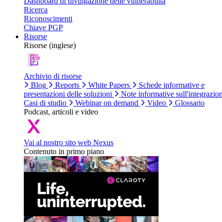
Dashboard di divulgazione delle vulnerabilità
Ricerca
Riconoscimenti
Chiave PGP
Risorse
Risorse (inglese)
Archivio di risorse
Blog
Reports
White Papers
Schede informative e
presentazioni delle soluzioni
Note informative sull'integrazio
Casi di studio
Webinar on demand
Video
Glossario
Podcast, articoli e video
Vai al nostro sito web Nexus
Contenuto in primo piano