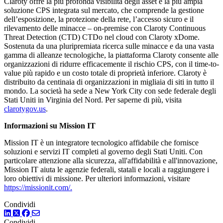
Claroty offre la più profonda visibilità degli asset e la più ampia
soluzione CPS integrata sul mercato, che comprende la gestione
dell’esposizione, la protezione della rete, l’accesso sicuro e il
rilevamento delle minacce – on-premise con Claroty Continuous
Threat Detection (CTD) CTDo nel cloud con Claroty xDome.
Sostenuta da una pluripremiata ricerca sulle minacce e da una vasta
gamma di alleanze tecnologiche, la piattaforma Claroty consente alle
organizzazioni di ridurre efficacemente il rischio CPS, con il time-to-
value più rapido e un costo totale di proprietà inferiore. Claroty è
distribuito da centinaia di organizzazioni in migliaia di siti in tutto il
mondo. La società ha sede a New York City con sede federale degli
Stati Uniti in Virginia del Nord. Per saperne di più, visita
clarotygov.us
.
Informazioni su Mission IT
Mission IT è un integratore tecnologico affidabile che fornisce
soluzioni e servizi IT completi al governo degli Stati Uniti. Con
particolare attenzione alla sicurezza, all'affidabilità e all'innovazione,
Mission IT aiuta le agenzie federali, statali e locali a raggiungere i
loro obiettivi di missione. Per ulteriori informazioni, visitare
https://missionit.com/
.
Condividi
LinkedIn
Twitter
Facebook
Condividi