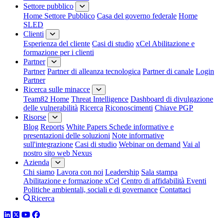
Settore pubblico
Home Settore Pubblico
Casa del governo federale
Home
SLED
Clienti
Esperienza del cliente
Casi di studio
xCel Abilitazione e
formazione per i clienti
Partner
Partner
Partner di alleanza tecnologica
Partner di canale
Login
Partner
Ricerca sulle minacce
Team82 Home
Threat Intelligence
Dashboard di divulgazione
delle vulnerabilità
Ricerca
Riconoscimenti
Chiave PGP
Risorse
Blog
Reports
White Papers
Schede informative e
presentazioni delle soluzioni
Note informative
sull'integrazione
Casi di studio
Webinar on demand
Vai al
nostro sito web Nexus
Azienda
Chi siamo
Lavora con noi
Leadership
Sala stampa
Abilitazione e formazione xCel
Centro di affidabilità
Eventi
Politiche ambientali, sociali e di governance
Contattaci
Ricerca
LinkedIn
Twitter
YouTube
Facebook