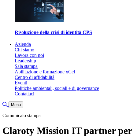
Risoluzione della crisi di identità CPS
Azienda
Chi siamo
Lavora con noi
Leadership
Sala stampa
Abilitazione e formazione xCel
Centro di affidabilità
Eventi
Politiche ambientali, sociali e di governance
Contattaci
Attiva/disattiva ricerca
Menu
Comunicato stampa
Claroty Mission IT partner per