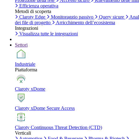
Protezione della rete
Accesso sicuro
Rilevamento delle mi
Efficienza operativa
Metodi di scoperta
Claroty Edge
Monitoraggio passivo
Query sicure
Anal
dei file di progetto
Arricchimento dell’ecosistema
Integrazioni
Visualizza tutte le integrazioni
Settori
Industriale
Piattaforma
Claroty xDome
Claroty xDome Secure Access
Claroty Continuous Threat Detection (CTD)
Verticali
Automotive
Food & Beverage
Pharma & Biotech