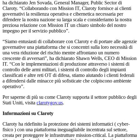
ha dichiarato Jen Sovada, General Manager, Public Sector di
Claroty. “Collaborando con Mission IT, Claroty fornisce ai clienti
governativi la resilienza operativa e cibernetica necessaria per
difendere la nostra nazione su larga scala e consideriamo la nostra
preziosa relazione con Mission IT un chiaro simbolo del nostro
impegno per il servizio pubblico”.
“Siamo entusiasti di collaborare con Claroty e di portare alle agenzie
governative una piattaforma che si concentri sulla loro necessità di
una vera riduzione del rischio mentre affrontano un numero
crescente di avversari”, ha dichiarato Shawn Wells, CEO di Mission
IT. “Con le implementazioni di produzione attraverso i sistemi di
controllo delle armi militari, i sistemi di controllo degli impianti
classificati e altre reti OT di difesa, stiamo aiutando i clienti federali
a difendersi dalle minacce più sofisticate che colpiscono ambiente
operativo”.
Per saperne di più su come Claroty supporta il settore pubblico degli
Stati Uniti, visita
clarotygov.us
.
Informazioni su Claroty
Claroty ha ridefinito la protezione dei sistemi informatici ( cyber-
fisico ) con una piattaforma ineguagliabile incentrata sul settore,
creata per proteggere le infrastrutture mission-critical. La piattaforma