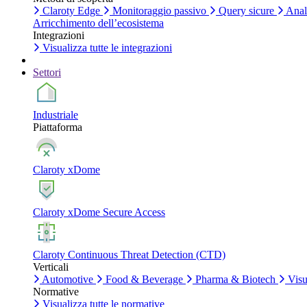
Claroty Edge
Monitoraggio passivo
Query sicure
Anali
Arricchimento dell’ecosistema
Integrazioni
Visualizza tutte le integrazioni
Settori
Industriale
Piattaforma
Claroty xDome
Claroty xDome Secure Access
Claroty Continuous Threat Detection (CTD)
Verticali
Automotive
Food & Beverage
Pharma & Biotech
Visua
Normative
Visualizza tutte le normative