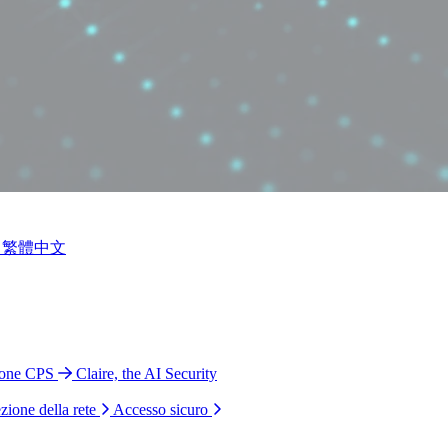
繁體中文
ione CPS
Claire, the AI Security
zione della rete
Accesso sicuro