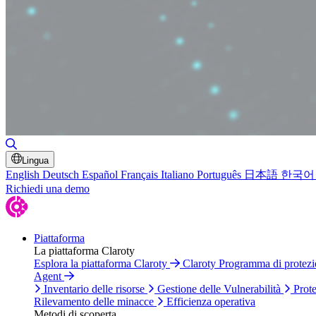
Attiva/disattiva ricerca
Lingua
English
Deutsch
Español
Français
Italiano
Português
日本語
한국어
Richiedi una demo
Piattaforma
La piattaforma Claroty
Esplora la piattaforma Claroty
Claroty Programma di protez
Agent
Inventario delle risorse
Gestione delle Vulnerabilità
Prote
Rilevamento delle minacce
Efficienza operativa
Metodi di scoperta