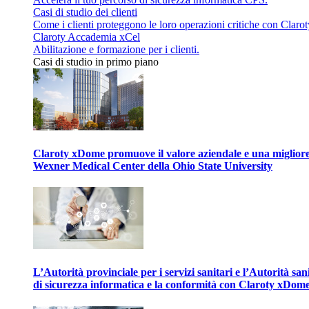
Casi di studio dei clienti
Come i clienti proteggono le loro operazioni critiche con Clarot
Claroty Accademia xCel
Abilitazione e formazione per i clienti.
Casi di studio in primo piano
Claroty xDome promuove il valore aziendale e una migliore g
Wexner Medical Center della Ohio State University
L’Autorità provinciale per i servizi sanitari e l’Autorità san
di sicurezza informatica e la conformità con Claroty xDom