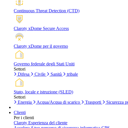
Continuous Threat Detection (CTD)
Claroty xDome Secure Access
Claroty xDome per il governo
Governo federale degli Stati Uniti
Settori
Difesa
Civile
Sanità
tribale
Stato, locale e istruzione (SLED)
Settori
Energia
Acqua/Acqua di scarico
Trasporti
Sicurezza p
Clienti
Per i clienti
Claroty Esperienza del cliente
Accelera il tuo percorso di sicurezza informatica CPS.