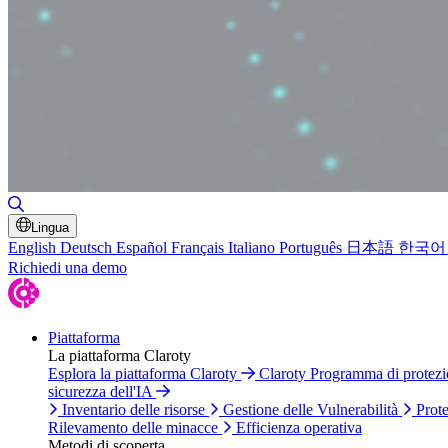
Attiva/disattiva ricerca
Lingua
English
Deutsch
Español
Français
Italiano
Português
日本語
한국어
Richiedi una demo
Piattaforma
La piattaforma Claroty
Esplora la piattaforma Claroty
Claroty Programma di protez
sicurezza dell'IA
Inventario delle risorse
Gestione delle Vulnerabilità
Prote
Rilevamento delle minacce
Efficienza operativa
Metodi di scoperta