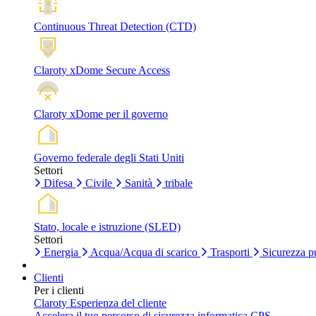
Continuous Threat Detection (CTD)
Claroty xDome Secure Access
Claroty xDome per il governo
Governo federale degli Stati Uniti
Settori
Difesa
Civile
Sanità
tribale
Stato, locale e istruzione (SLED)
Settori
Energia
Acqua/Acqua di scarico
Trasporti
Sicurezza p
Clienti
Per i clienti
Claroty Esperienza del cliente
Accelera il tuo percorso di sicurezza informatica CPS.