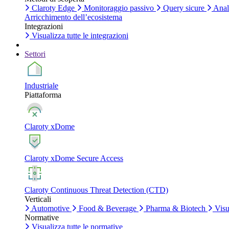
Claroty Edge
Monitoraggio passivo
Query sicure
Anali
Arricchimento dell’ecosistema
Integrazioni
Visualizza tutte le integrazioni
Settori
Industriale
Piattaforma
Claroty xDome
Claroty xDome Secure Access
Claroty Continuous Threat Detection (CTD)
Verticali
Automotive
Food & Beverage
Pharma & Biotech
Visua
Normative
Visualizza tutte le normative