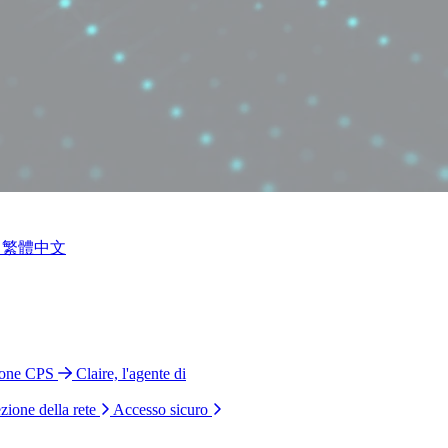
繁體中文
ione CPS
Claire, l'agente di
zione della rete
Accesso sicuro