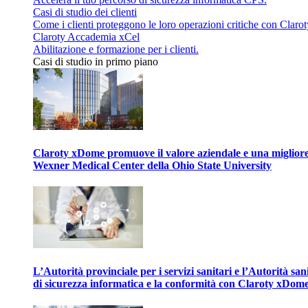
Casi di studio dei clienti
Come i clienti proteggono le loro operazioni critiche con Clarot
Claroty Accademia xCel
Abilitazione e formazione per i clienti.
Casi di studio in primo piano
Claroty xDome promuove il valore aziendale e una migliore g
Wexner Medical Center della Ohio State University
L’Autorità provinciale per i servizi sanitari e l’Autorità san
di sicurezza informatica e la conformità con Claroty xDom