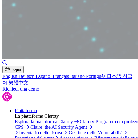
Attiva/disattiva ricerca
Lingua
English
Deutsch
Español
Français
Italiano
Português
日本語
한국
어
繁體中文
Richiedi una demo
Piattaforma
La piattaforma Claroty
Esplora la piattaforma Claroty
Claroty Programma di protez
CPS
Claire, the AI Security Agent
Inventario delle risorse
Gestione delle Vulnerabilità