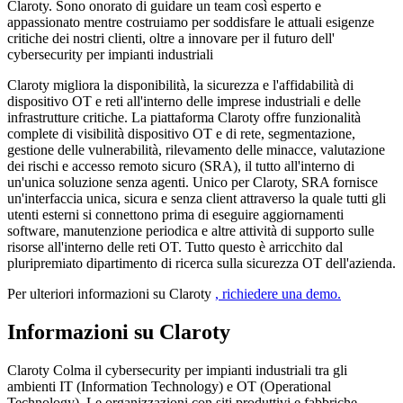
Claroty. Sono onorato di guidare un team così esperto e
appassionato mentre costruiamo per soddisfare le attuali esigenze
critiche dei nostri clienti, oltre a innovare per il futuro dell'
cybersecurity per impianti industriali
Claroty migliora la disponibilità, la sicurezza e l'affidabilità di
dispositivo OT e reti all'interno delle imprese industriali e delle
infrastrutture critiche. La piattaforma Claroty offre funzionalità
complete di visibilità dispositivo OT e di rete, segmentazione,
gestione delle vulnerabilità, rilevamento delle minacce, valutazione
dei rischi e accesso remoto sicuro (SRA), il tutto all'interno di
un'unica soluzione senza agenti. Unico per Claroty, SRA fornisce
un'interfaccia unica, sicura e senza client attraverso la quale tutti gli
utenti esterni si connettono prima di eseguire aggiornamenti
software, manutenzione periodica e altre attività di supporto sulle
risorse all'interno delle reti OT. Tutto questo è arricchito dal
pluripremiato dipartimento di ricerca sulla sicurezza OT dell'azienda.
Per ulteriori informazioni su Claroty
, richiedere una demo.
Informazioni su Claroty
Claroty Colma il cybersecurity per impianti industriali tra gli
ambienti IT (Information Technology) e OT (Operational
Technology). Le organizzazioni con siti produttivi e fabbriche