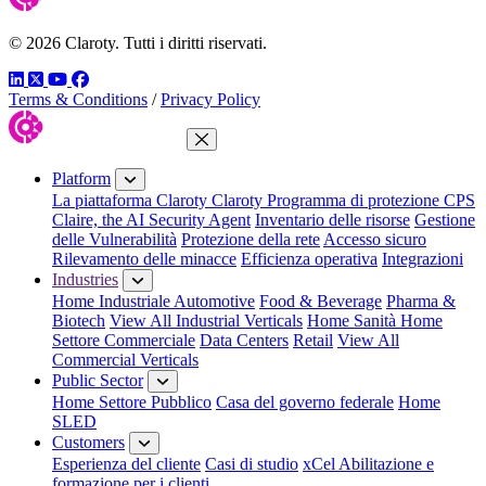
© 2026 Claroty. Tutti i diritti riservati.
LinkedIn
Twitter
YouTube
Facebook
Terms & Conditions
/
Privacy Policy
Close Menu
Platform
La piattaforma Claroty
Claroty Programma di protezione CPS
Claire, the AI Security Agent
Inventario delle risorse
Gestione
delle Vulnerabilità
Protezione della rete
Accesso sicuro
Rilevamento delle minacce
Efficienza operativa
Integrazioni
Industries
Home Industriale
Automotive
Food & Beverage
Pharma &
Biotech
View All Industrial Verticals
Home Sanità
Home
Settore Commerciale
Data Centers
Retail
View All
Commercial Verticals
Public Sector
Home Settore Pubblico
Casa del governo federale
Home
SLED
Customers
Esperienza del cliente
Casi di studio
xCel Abilitazione e
formazione per i clienti