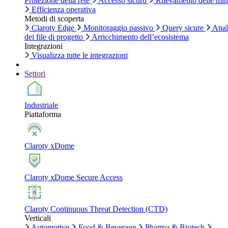
Protezione della rete
Accesso sicuro
Rilevamento delle mi
Efficienza operativa
Metodi di scoperta
Claroty Edge
Monitoraggio passivo
Query sicure
Anal
dei file di progetto
Arricchimento dell’ecosistema
Integrazioni
Visualizza tutte le integrazioni
Settori
Industriale
Piattaforma
Claroty xDome
Claroty xDome Secure Access
Claroty Continuous Threat Detection (CTD)
Verticali
Automotive
Food & Beverage
Pharma & Biotech