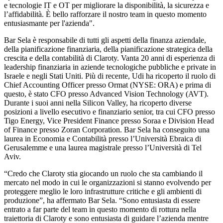
e tecnologie IT e OT per migliorare la disponibilità, la sicurezza e
l’affidabilità. È bello rafforzare il nostro team in questo momento
entusiasmante per l'azienda".
Bar Sela è responsabile di tutti gli aspetti della finanza aziendale,
della pianificazione finanziaria, della pianificazione strategica della
crescita e della contabilità di Claroty. Vanta 20 anni di esperienza di
leadership finanziaria in aziende tecnologiche pubbliche e private in
Israele e negli Stati Uniti. Più di recente, Udi ha ricoperto il ruolo di
Chief Accounting Officer presso Ormat (NYSE: ORA) e prima di
questo, è stato CFO presso Advanced Vision Technology (AVT).
Durante i suoi anni nella Silicon Valley, ha ricoperto diverse
posizioni a livello esecutivo e finanziario senior, tra cui CFO presso
Tigo Energy, Vice President Finance presso Soraa e Division Head
of Finance presso Zoran Corporation. Bar Sela ha conseguito una
laurea in Economia e Contabilità presso l’Università Ebraica di
Gerusalemme e una laurea magistrale presso l’Università di Tel
Aviv.
“Credo che Claroty stia giocando un ruolo che sta cambiando il
mercato nel modo in cui le organizzazioni si stanno evolvendo per
proteggere meglio le loro infrastrutture critiche e gli ambienti di
produzione”, ha affermato Bar Sela. “Sono entusiasta di essere
entrato a far parte del team in questo momento di rottura nella
traiettoria di Claroty e sono entusiasta di guidare l’azienda mentre