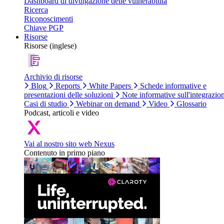
Dashboard di divulgazione delle vulnerabilità
Ricerca
Riconoscimenti
Chiave PGP
Risorse
Risorse (inglese)
Archivio di risorse
Blog
Reports
White Papers
Schede informative e
presentazioni delle soluzioni
Note informative sull'integrazio
Casi di studio
Webinar on demand
Video
Glossario
Podcast, articoli e video
Vai al nostro sito web Nexus
Contenuto in primo piano