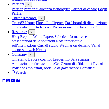
Partners
Partner
Partner di alleanza tecnologica
Partner di canale
Login
Partner
Threat Research
Team82 Home
Threat Intelligence
Dashboard di divulgazione
delle vulnerabilità
Ricerca
Riconoscimenti
Chiave PGP
Resources
Blog
Reports
White Papers
Schede informative e
presentazioni delle soluzioni
Note informative
sull'integrazione
Casi di studio
Webinar on demand
Vai al
nostro sito web Nexus
Company
Chi siamo
Lavora con noi
Leadership
Sala stampa
Abilitazione e formazione xCel
Centro di affidabilità
Eventi
Politiche ambientali, sociali e di governance
Contattaci
Search
LinkedIn
Twitter
YouTube
Facebook