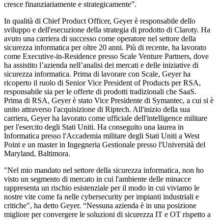
cresce finanziariamente e strategicamente”.
In qualità di Chief Product Officer, Geyer è responsabile dello
sviluppo e dell'esecuzione della strategia di prodotto di Claroty. Ha
avuto una carriera di successo come operatore nel settore della
sicurezza informatica per oltre 20 anni. Più di recente, ha lavorato
come Executive-in-Residence presso Scale Venture Partners, dove
ha assistito l’azienda nell’analisi dei mercati e delle iniziative di
sicurezza informatica. Prima di lavorare con Scale, Geyer ha
ricoperto il ruolo di Senior Vice President of Products per RSA,
responsabile sia per le offerte di prodotti tradizionali che SaaS.
Prima di RSA, Geyer è stato Vice Presidente di Symantec, a cui si è
unito attraverso l'acquisizione di Riptech. All'inizio della sua
carriera, Geyer ha lavorato come ufficiale dell'intelligence militare
per l'esercito degli Stati Uniti. Ha conseguito una laurea in
Informatica presso l'Accademia militare degli Stati Uniti a West
Point e un master in Ingegneria Gestionale presso l'Università del
Maryland, Baltimora.
"Nel mio mandato nel settore della sicurezza informatica, non ho
visto un segmento di mercato in cui l'ambiente delle minacce
rappresenta un rischio esistenziale per il modo in cui viviamo le
nostre vite come fa nelle cybersecurity per impianti industriali e
critiche", ha detto Geyer. “Nessuna azienda è in una posizione
migliore per convergere le soluzioni di sicurezza IT e OT rispetto a