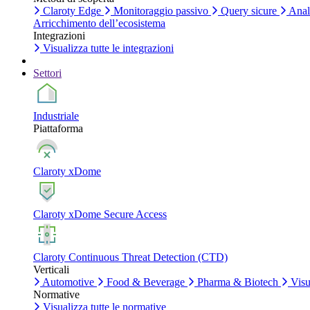
Claroty Edge
Monitoraggio passivo
Query sicure
Anali
Arricchimento dell’ecosistema
Integrazioni
Visualizza tutte le integrazioni
Settori
Industriale
Piattaforma
Claroty xDome
Claroty xDome Secure Access
Claroty Continuous Threat Detection (CTD)
Verticali
Automotive
Food & Beverage
Pharma & Biotech
Visua
Normative
Visualizza tutte le normative