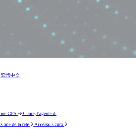
繁體中文
ione CPS
Claire, l'agente di
zione della rete
Accesso sicuro