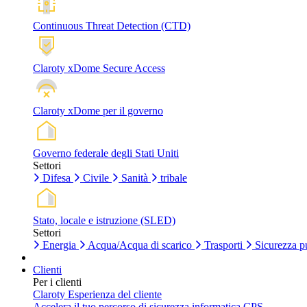
Continuous Threat Detection (CTD)
Claroty xDome Secure Access
Claroty xDome per il governo
Governo federale degli Stati Uniti
Settori
Difesa
Civile
Sanità
tribale
Stato, locale e istruzione (SLED)
Settori
Energia
Acqua/Acqua di scarico
Trasporti
Sicurezza p
Clienti
Per i clienti
Claroty Esperienza del cliente
Accelera il tuo percorso di sicurezza informatica CPS.