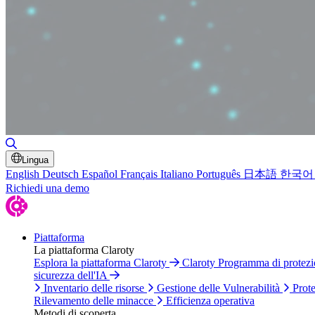
Attiva/disattiva ricerca
Lingua
English
Deutsch
Español
Français
Italiano
Português
日本語
한국어
Richiedi una demo
Piattaforma
La piattaforma Claroty
Esplora la piattaforma Claroty
Claroty Programma di protez
sicurezza dell'IA
Inventario delle risorse
Gestione delle Vulnerabilità
Prote
Rilevamento delle minacce
Efficienza operativa
Metodi di scoperta