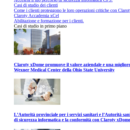
Casi di studio dei clienti
Come i clienti proteggono le loro operazioni critiche con Clarot
Claroty Accademia xCel
Abilitazione e formazione per i clienti.
Casi di studio in primo piano
Claroty xDome promuove il valore aziendale e una migliore g
Wexner Medical Center della Ohio State University
L’Autorità provinciale per i servizi sanitari e l’Autorità san
di sicurezza informatica e la conformità con Claroty xDom