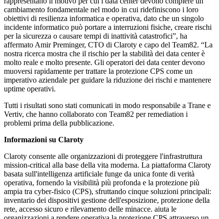
rappresentano il motivo per cui i data center devono compiere un
cambiamento fondamentale nel modo in cui ridefiniscono i loro
obiettivi di resilienza informatica e operativa, dato che un singolo
incidente informatico può portare a interruzioni fisiche, creare rischi
per la sicurezza o causare tempi di inattività catastrofici”, ha
affermato Amir Preminger, CTO di Claroty e capo del Team82. “La
nostra ricerca mostra che il rischio per la stabilità dei data center è
molto reale e molto presente. Gli operatori dei data center devono
muoversi rapidamente per trattare la protezione CPS come un
imperativo aziendale per guidare la riduzione dei rischi e mantenere
uptime operativi.
Tutti i risultati sono stati comunicati in modo responsabile a Trane e
Vertiv, che hanno collaborato con Team82 per remediation i
problemi prima della pubblicazione.
Informazioni su Claroty
Claroty consente alle organizzazioni di proteggere l'infrastruttura
mission-critical alla base della vita moderna. La piattaforma Claroty
basata sull'intelligenza artificiale funge da unica fonte di verità
operativa, fornendo la visibilità più profonda e la protezione più
ampia tra cyber-fisico (CPS), sfruttando cinque soluzioni principali:
inventario dei dispositivi gestione dell'esposizione, protezione della
rete, accesso sicuro e rilevamento delle minacce. aiuta le
organizzazioni a rendere operativa la protezione CPS attraverso un