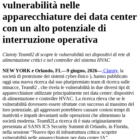
vulnerabilità nelle
apparecchiature dei data center
con un alto potenziale di
interruzione operativa
Claroty Team82 di scopre le vulnerabilità nei dispositivi di rete di
alimentazione critici e nel controller del sistema HVAC
NEW YORK e Orlando, FL—9 giugno, 2026—
Claroty
, la
società di protezione dei sistemi cyber-fisico ), hanno pubblicato
oggi una nuova ricerca dal suo pluripremiato team di ricerca sulle
minacce, Team82 , che rivela le vulnerabilità in due diversi tipi di
apparecchiature utilizzate principalmente nei data center: dispositivi
di alimentazione e controller HVAC. La ricerca rileva che se le
vulnerabilità dovessero essere sfruttate con successo al massimo del
loro potenziale, gli aggressori potrebbero causare costosi tempi di
inattività e impatti devastanti sulle operazioni che alimentano la
società moderna. Team82La ricerca di è stata originariamente
presentata al SANS ICS Security Summit di Orlando, in Florida,
nella sessione “Nuovo tipo di infrastruttura critica: scoprire
vulnerabilità nelle apparecchiature per data center IA”.