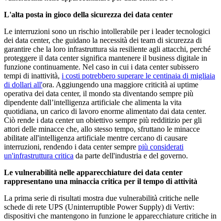
L'alta posta in gioco della sicurezza dei data center
Le interruzioni sono un rischio intollerabile per i leader tecnologici
dei data center, che guidano la necessità dei team di sicurezza di
garantire che la loro infrastruttura sia resiliente agli attacchi, perché
proteggere il data center significa mantenere il business digitale in
funzione continuamente. Nel caso in cui i data center subissero
tempi di inattività,
i costi potrebbero superare le centinaia di migliaia
di dollari all'
ora. Aggiungendo una maggiore criticità ai uptime
operativa dei data center, il mondo sta diventando sempre più
dipendente dall’intelligenza artificiale che alimenta la vita
quotidiana, un carico di lavoro enorme alimentato dai data center.
Ciò rende i data center un obiettivo sempre più redditizio per gli
attori delle minacce che, allo stesso tempo, sfruttano le minacce
abilitate all'intelligenza artificiale mentre cercano di causare
interruzioni, rendendo i data center sempre
più considerati
un'infrastruttura critica
da parte dell'industria e del governo.
Le vulnerabilità nelle apparecchiature dei data center
rappresentano una minaccia critica per il tempo di attività
La prima serie di risultati mostra due vulnerabilità critiche nelle
schede di rete UPS (Uninterruptible Power Supply) di Vertiv:
dispositivi che mantengono in funzione le apparecchiature critiche in