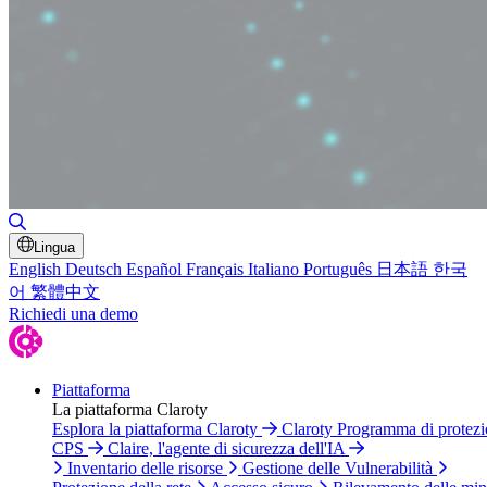
Attiva/disattiva ricerca
Lingua
English
Deutsch
Español
Français
Italiano
Português
日本語
한국
어
繁體中文
Richiedi una demo
Piattaforma
La piattaforma Claroty
Esplora la piattaforma Claroty
Claroty Programma di protez
CPS
Claire, l'agente di sicurezza dell'IA
Inventario delle risorse
Gestione delle Vulnerabilità