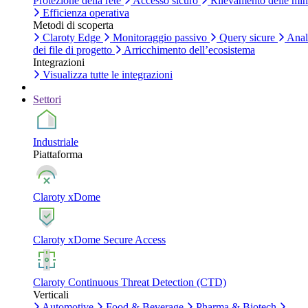
Protezione della rete
Accesso sicuro
Rilevamento delle mi
Efficienza operativa
Metodi di scoperta
Claroty Edge
Monitoraggio passivo
Query sicure
Anal
dei file di progetto
Arricchimento dell’ecosistema
Integrazioni
Visualizza tutte le integrazioni
Settori
Industriale
Piattaforma
Claroty xDome
Claroty xDome Secure Access
Claroty Continuous Threat Detection (CTD)
Verticali
Automotive
Food & Beverage
Pharma & Biotech