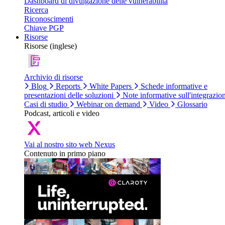
Dashboard di divulgazione delle vulnerabilità
Ricerca
Riconoscimenti
Chiave PGP
Risorse
Risorse (inglese)
Archivio di risorse
Blog
Reports
White Papers
Schede informative e
presentazioni delle soluzioni
Note informative sull'integrazio
Casi di studio
Webinar on demand
Video
Glossario
Podcast, articoli e video
Vai al nostro sito web Nexus
Contenuto in primo piano