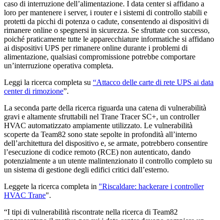
caso di interruzione dell’alimentazione. I data center si affidano a
loro per mantenere i server, i router e i sistemi di controllo stabili e
protetti da picchi di potenza o cadute, consentendo ai dispositivi di
rimanere online o spegnersi in sicurezza. Se sfruttate con successo,
poiché praticamente tutte le apparecchiature informatiche si affidano
ai dispositivi UPS per rimanere online durante i problemi di
alimentazione, qualsiasi compromissione potrebbe comportare
un’interruzione operativa completa.
Leggi la ricerca completa su
“Attacco delle carte di rete UPS ai data
center di rimozione
”.
La seconda parte della ricerca riguarda una catena di vulnerabilità
gravi e altamente sfruttabili nel Trane Tracer SC+, un controller
HVAC automatizzato ampiamente utilizzato. Le vulnerabilità
scoperte da Team82 sono state sepolte in profondità all’interno
dell’architettura del dispositivo e, se armate, potrebbero consentire
l’esecuzione di codice remoto (RCE) non autenticato, dando
potenzialmente a un utente malintenzionato il controllo completo su
un sistema di gestione degli edifici critici dall’esterno.
Leggete la ricerca completa in
"Riscaldare: hackerare i controller
HVAC Trane
".
“I tipi di vulnerabilità riscontrate nella ricerca di Team82