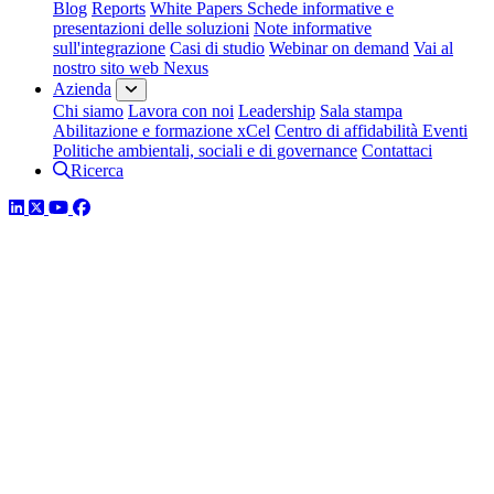
Blog
Reports
White Papers
Schede informative e
presentazioni delle soluzioni
Note informative
sull'integrazione
Casi di studio
Webinar on demand
Vai al
nostro sito web Nexus
Azienda
Chi siamo
Lavora con noi
Leadership
Sala stampa
Abilitazione e formazione xCel
Centro di affidabilità
Eventi
Politiche ambientali, sociali e di governance
Contattaci
Ricerca
LinkedIn
Twitter
YouTube
Facebook