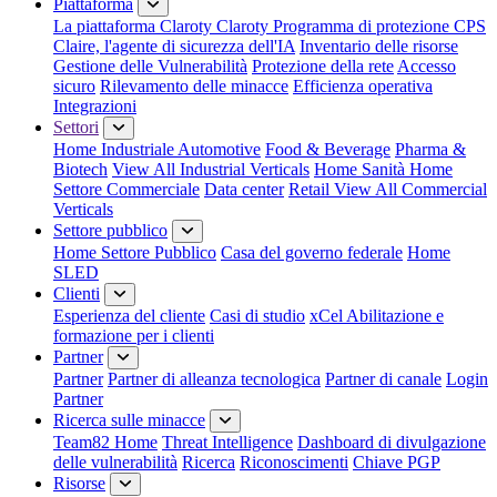
Piattaforma
La piattaforma Claroty
Claroty Programma di protezione CPS
Claire, l'agente di sicurezza dell'IA
Inventario delle risorse
Gestione delle Vulnerabilità
Protezione della rete
Accesso
sicuro
Rilevamento delle minacce
Efficienza operativa
Integrazioni
Settori
Home Industriale
Automotive
Food & Beverage
Pharma &
Biotech
View All Industrial Verticals
Home Sanità
Home
Settore Commerciale
Data center
Retail
View All Commercial
Verticals
Settore pubblico
Home Settore Pubblico
Casa del governo federale
Home
SLED
Clienti
Esperienza del cliente
Casi di studio
xCel Abilitazione e
formazione per i clienti
Partner
Partner
Partner di alleanza tecnologica
Partner di canale
Login
Partner
Ricerca sulle minacce
Team82 Home
Threat Intelligence
Dashboard di divulgazione
delle vulnerabilità
Ricerca
Riconoscimenti
Chiave PGP
Risorse