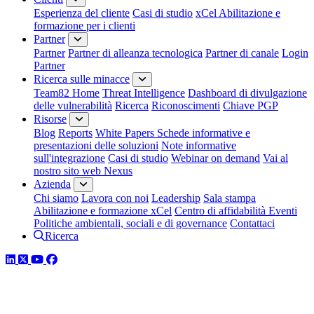
Esperienza del cliente
Casi di studio
xCel Abilitazione e
formazione per i clienti
Partner
Partner
Partner di alleanza tecnologica
Partner di canale
Login
Partner
Ricerca sulle minacce
Team82 Home
Threat Intelligence
Dashboard di divulgazione
delle vulnerabilità
Ricerca
Riconoscimenti
Chiave PGP
Risorse
Blog
Reports
White Papers
Schede informative e
presentazioni delle soluzioni
Note informative
sull'integrazione
Casi di studio
Webinar on demand
Vai al
nostro sito web Nexus
Azienda
Chi siamo
Lavora con noi
Leadership
Sala stampa
Abilitazione e formazione xCel
Centro di affidabilità
Eventi
Politiche ambientali, sociali e di governance
Contattaci
Ricerca
LinkedIn
Twitter
YouTube
Facebook