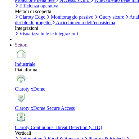
Protezione della rete
Accesso sicuro
Rilevamento delle mi
Efficienza operativa
Metodi di scoperta
Claroty Edge
Monitoraggio passivo
Query sicure
Anal
dei file di progetto
Arricchimento dell’ecosistema
Integrazioni
Visualizza tutte le integrazioni
Settori
Industriale
Piattaforma
Claroty xDome
Claroty xDome Secure Access
Claroty Continuous Threat Detection (CTD)
Verticali
Automotive
Food & Beverage
Pharma & Biotech