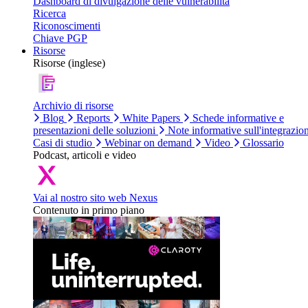
Dashboard di divulgazione delle vulnerabilità
Ricerca
Riconoscimenti
Chiave PGP
Risorse
Risorse (inglese)
Archivio di risorse
Blog
Reports
White Papers
Schede informative e
presentazioni delle soluzioni
Note informative sull'integrazio
Casi di studio
Webinar on demand
Video
Glossario
Podcast, articoli e video
Vai al nostro sito web Nexus
Contenuto in primo piano