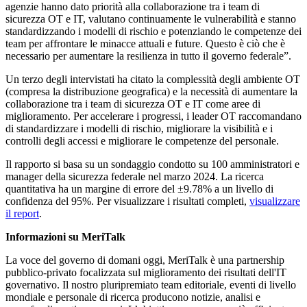
agenzie hanno dato priorità alla collaborazione tra i team di
sicurezza OT e IT, valutano continuamente le vulnerabilità e stanno
standardizzando i modelli di rischio e potenziando le competenze dei
team per affrontare le minacce attuali e future. Questo è ciò che è
necessario per aumentare la resilienza in tutto il governo federale”.
Un terzo degli intervistati ha citato la complessità degli ambiente OT
(compresa la distribuzione geografica) e la necessità di aumentare la
collaborazione tra i team di sicurezza OT e IT come aree di
miglioramento. Per accelerare i progressi, i leader OT raccomandano
di standardizzare i modelli di rischio, migliorare la visibilità e i
controlli degli accessi e migliorare le competenze del personale.
Il rapporto si basa su un sondaggio condotto su 100 amministratori e
manager della sicurezza federale nel marzo 2024. La ricerca
quantitativa ha un margine di errore del ±9.78% a un livello di
confidenza del 95%. Per visualizzare i risultati completi,
visualizzare
il report
.
Informazioni su MeriTalk
La voce del governo di domani oggi, MeriTalk è una partnership
pubblico-privato focalizzata sul miglioramento dei risultati dell'IT
governativo. Il nostro pluripremiato team editoriale, eventi di livello
mondiale e personale di ricerca producono notizie, analisi e