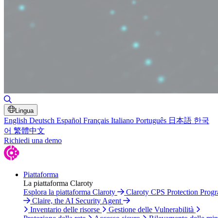
Attiva/disattiva ricerca
Lingua
English
Deutsch
Español
Français
Italiano
Português
日本語
한국
어
繁體中文
Richiedi una demo
Piattaforma
La piattaforma Claroty
Esplora la piattaforma Claroty
Claroty CPS Protection Prog
Claire, the AI Security Agent
Inventario delle risorse
Gestione delle Vulnerabilità