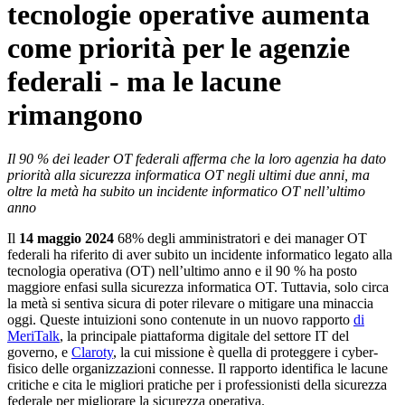
tecnologie operative aumenta
come priorità per le agenzie
federali - ma le lacune
rimangono
Il 90 % dei leader OT federali afferma che la loro agenzia ha dato
priorità alla sicurezza informatica OT negli ultimi due anni, ma
oltre la metà ha subito un incidente informatico OT nell’ultimo
anno
Il
14 maggio 2024
68% degli amministratori e dei manager OT
federali ha riferito di aver subito un incidente informatico legato alla
tecnologia operativa (OT) nell’ultimo anno e il 90 % ha posto
maggiore enfasi sulla sicurezza informatica OT. Tuttavia, solo circa
la metà si sentiva sicura di poter rilevare o mitigare una minaccia
oggi. Queste intuizioni sono contenute in un nuovo rapporto
di
MeriTalk
, la principale piattaforma digitale del settore IT del
governo, e
Claroty
, la cui missione è quella di proteggere i cyber-
fisico delle organizzazioni connesse. Il rapporto identifica le lacune
critiche e cita le migliori pratiche per i professionisti della sicurezza
federale per migliorare la sicurezza operativa.