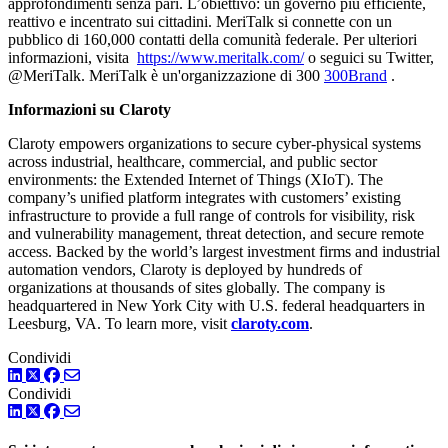
approfondimenti senza pari. L’obiettivo: un governo più efficiente,
reattivo e incentrato sui cittadini. MeriTalk si connette con un
pubblico di 160,000 contatti della comunità federale. Per ulteriori
informazioni, visita
https://www.meritalk.com/
o seguici su Twitter,
@MeriTalk. MeriTalk è un'organizzazione di 300
300Brand
.
Informazioni su Claroty
Claroty empowers organizations to secure cyber-physical systems
across industrial, healthcare, commercial, and public sector
environments: the Extended Internet of Things (XIoT). The
company’s unified platform integrates with customers’ existing
infrastructure to provide a full range of controls for visibility, risk
and vulnerability management, threat detection, and secure remote
access. Backed by the world’s largest investment firms and industrial
automation vendors, Claroty is deployed by hundreds of
organizations at thousands of sites globally. The company is
headquartered in New York City with U.S. federal headquarters in
Leesburg, VA. To learn more, visit
claroty.com
.
Condividi
LinkedIn
Twitter
Facebook
Condividi
LinkedIn
Twitter
Facebook