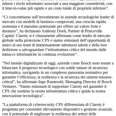
ridurre i rischi informatici associati a una maggiore connettività, con
il time-to-value più rapido e un costo totale di proprietà inferiore”.
“Ci concentriamo sull’investimento in aziende tecnologiche leader di
mercato con modelli di business comprovati, una crescita rapida
sostenuta e il massimo potenziale per offrire un valore forte e
duraturo”, ha dichiarato Anthony Doeh, Partner di Princeville
Capital. Claroty si è chiaramente affermata come leader di mercato
globale nella protezione CPS e siamo entusiasti dell’opportunità di
unirci al suo team di immensamente talentuosi talenti e della loro
dedizione a salvaguardare l’infrastruttura critica del mondo dalle
minacce informatiche in continua evoluzione”.
“Nel mondo digitalizzato di oggi, aziende come Bosch sono tenute a
bilanciare il progresso tecnologico con solide misure di sicurezza
informatica, navigando in un complesso panorama normativo per
garantire l’efficienza, la resilienza e la sicurezza dei sistemi mission-
critical”, ha affermato Ingo Ramesohl, Managing Director di Bosch
Ventures. “Siamo entusiasti di supportare Claroty nel garantire il
CPS che sostiene la nostra infrastruttura critica e guida la nostra
innovazione tecnologica”.
“La piattaforma di cybersecurity CPS differenziata di Claroty è
progettata per consentire rilevamento dispositivi e gestione avanzati,
con il potenziale di migliorare la resilienza dei settori delle