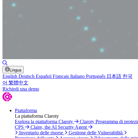
Attiva/disattiva ricerca
Lingua
English
Deutsch
Español
Français
Italiano
Português
日本語
한국
어
繁體中文
Richiedi una demo
Piattaforma
La piattaforma Claroty
Esplora la piattaforma Claroty
Claroty Programma di protez
CPS
Claire, the AI Security Agent
Inventario delle risorse
Gestione delle Vulnerabilità