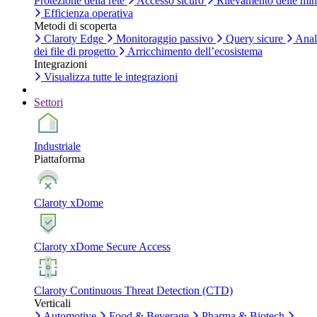
Protezione della rete
Accesso sicuro
Rilevamento delle mi
Efficienza operativa
Metodi di scoperta
Claroty Edge
Monitoraggio passivo
Query sicure
Anal
dei file di progetto
Arricchimento dell’ecosistema
Integrazioni
Visualizza tutte le integrazioni
Settori
Industriale
Piattaforma
Claroty xDome
Claroty xDome Secure Access
Claroty Continuous Threat Detection (CTD)
Verticali
Automotive
Food & Beverage
Pharma & Biotech