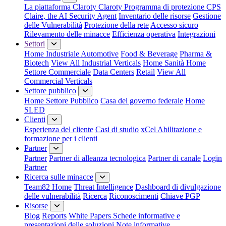
La piattaforma Claroty
Claroty Programma di protezione CPS
Claire, the AI Security Agent
Inventario delle risorse
Gestione
delle Vulnerabilità
Protezione della rete
Accesso sicuro
Rilevamento delle minacce
Efficienza operativa
Integrazioni
Settori
Home Industriale
Automotive
Food & Beverage
Pharma &
Biotech
View All Industrial Verticals
Home Sanità
Home
Settore Commerciale
Data Centers
Retail
View All
Commercial Verticals
Settore pubblico
Home Settore Pubblico
Casa del governo federale
Home
SLED
Clienti
Esperienza del cliente
Casi di studio
xCel Abilitazione e
formazione per i clienti
Partner
Partner
Partner di alleanza tecnologica
Partner di canale
Login
Partner
Ricerca sulle minacce
Team82 Home
Threat Intelligence
Dashboard di divulgazione
delle vulnerabilità
Ricerca
Riconoscimenti
Chiave PGP
Risorse
Blog
Reports
White Papers
Schede informative e
presentazioni delle soluzioni
Note informative