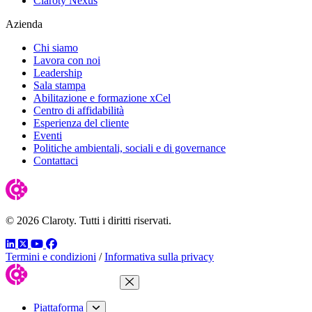
Claroty Nexus
Azienda
Chi siamo
Lavora con noi
Leadership
Sala stampa
Abilitazione e formazione xCel
Centro di affidabilità
Esperienza del cliente
Eventi
Politiche ambientali, sociali e di governance
Contattaci
© 2026 Claroty. Tutti i diritti riservati.
LinkedIn
Twitter
YouTube
Facebook
Termini e condizioni
/
Informativa sulla privacy
Chiudi menu
Piattaforma