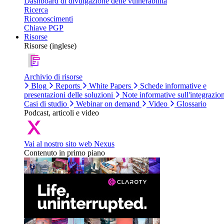
Dashboard di divulgazione delle vulnerabilità
Ricerca
Riconoscimenti
Chiave PGP
Risorse
Risorse (inglese)
Archivio di risorse
Blog
Reports
White Papers
Schede informative e
presentazioni delle soluzioni
Note informative sull'integrazio
Casi di studio
Webinar on demand
Video
Glossario
Podcast, articoli e video
Vai al nostro sito web Nexus
Contenuto in primo piano