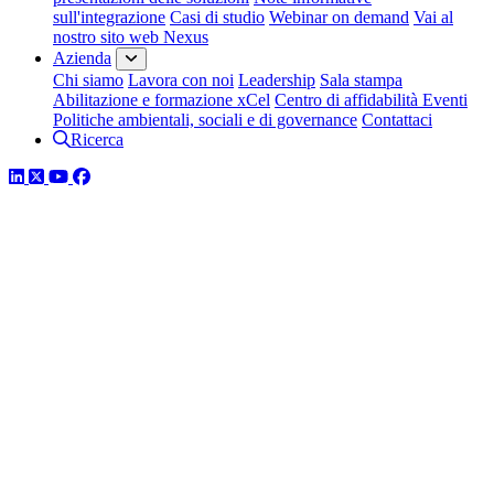
sull'integrazione
Casi di studio
Webinar on demand
Vai al
nostro sito web Nexus
Azienda
Chi siamo
Lavora con noi
Leadership
Sala stampa
Abilitazione e formazione xCel
Centro di affidabilità
Eventi
Politiche ambientali, sociali e di governance
Contattaci
Ricerca
LinkedIn
Twitter
YouTube
Facebook