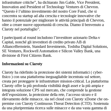
infrastrutture critiche”, ha dichiarato Jim Gable, Vice President,
Innovation and President of Technology Ventures di Chevron.
“Questo è l’ultimo investimento del nostro Core Fund, che si
concentra su startup ad alta crescita e tecnologie innovative che
hanno il potenziale per migliorare le attività principali di Chevron,
oltre a creare nuove opportunità di crescita. Diamo il benvenuto a
Claroty nel portafoglio”.
I partecipanti al round includono l’investitore azionario Delta-v
Capital, nonché gli investitori di credito privato AB di
AllianceBernstein, Standard Investments, Toshiba Digital Solutions,
SE Ventures, Rockwell Automation e Silicon Valley Bank, una
divisione di First Citizens Bank.
Informazioni su Claroty
Claroty ha ridefinito la protezione dei sistemi informatici ( cyber-
fisico ) con una piattaforma ineguagliabile incentrata sul settore,
creata per proteggere le infrastrutture mission-critical. La piattaforma
Claroty offre la più profonda visibilità degli asset e la più ampia e
integrata soluzione CPS sul mercato, che comprende la gestione
dell’esposizione, la protezione della rete, l’accesso sicuro e il
rilevamento delle minacce, sia nel cloud con Claroty xDome che on-
premise con Claroty Continuous Threat Detection (CTD). Sostenuta
da una pluripremiata ricerca sulle minacce e da una vasta gamma di