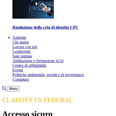
Risoluzione della crisi di identità CPS
Azienda
Chi siamo
Lavora con noi
Leadership
Sala stampa
Abilitazione e formazione xCel
Centro di affidabilità
Eventi
Politiche ambientali, sociali e di governance
Contattaci
Attiva/disattiva ricerca
Menu
CLAROTY US FEDERAL
Accesso sicuro