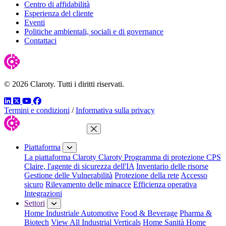
Centro di affidabilità
Esperienza del cliente
Eventi
Politiche ambientali, sociali e di governance
Contattaci
© 2026 Claroty. Tutti i diritti riservati.
LinkedIn
Twitter
YouTube
Facebook
Termini e condizioni
/
Informativa sulla privacy
Chiudi menu
Piattaforma
La piattaforma Claroty
Claroty Programma di protezione CPS
Claire, l'agente di sicurezza dell'IA
Inventario delle risorse
Gestione delle Vulnerabilità
Protezione della rete
Accesso
sicuro
Rilevamento delle minacce
Efficienza operativa
Integrazioni
Settori
Home Industriale
Automotive
Food & Beverage
Pharma &
Biotech
View All Industrial Verticals
Home Sanità
Home