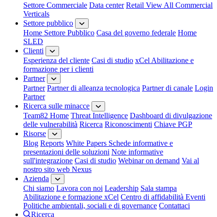
Settore Commerciale
Data center
Retail
View All Commercial
Verticals
Settore pubblico
Home Settore Pubblico
Casa del governo federale
Home
SLED
Clienti
Esperienza del cliente
Casi di studio
xCel Abilitazione e
formazione per i clienti
Partner
Partner
Partner di alleanza tecnologica
Partner di canale
Login
Partner
Ricerca sulle minacce
Team82 Home
Threat Intelligence
Dashboard di divulgazione
delle vulnerabilità
Ricerca
Riconoscimenti
Chiave PGP
Risorse
Blog
Reports
White Papers
Schede informative e
presentazioni delle soluzioni
Note informative
sull'integrazione
Casi di studio
Webinar on demand
Vai al
nostro sito web Nexus
Azienda
Chi siamo
Lavora con noi
Leadership
Sala stampa
Abilitazione e formazione xCel
Centro di affidabilità
Eventi
Politiche ambientali, sociali e di governance
Contattaci
Ricerca