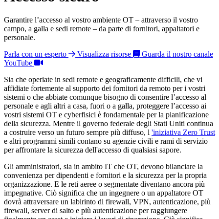
Garantire l’accesso al vostro ambiente OT – attraverso il vostro
campo, a galla e sedi remote – da parte di fornitori, appaltatori e
personale.
Parla con un esperto
Visualizza risorse
Guarda il nostro canale
YouTube
Sia che operiate in sedi remote e geograficamente difficili, che vi
affidiate fortemente al supporto dei fornitori da remoto per i vostri
sistemi o che abbiate comunque bisogno di consentire l’accesso al
personale e agli altri a casa, fuori o a galla, proteggere l’accesso ai
vostri sistemi OT e cyberfisici è fondamentale per la pianificazione
della sicurezza. Mentre il governo federale degli Stati Uniti continua
a costruire verso un futuro sempre più diffuso, l
'iniziativa Zero Trust
e altri programmi simili contano su agenzie civili e rami di servizio
per affrontare la sicurezza dell'accesso di qualsiasi sapore.
Gli amministratori, sia in ambito IT che OT, devono bilanciare la
convenienza per dipendenti e fornitori e la sicurezza per la propria
organizzazione. E le reti aeree o segmentate diventano ancora più
impegnative. Ciò significa che un ingegnere o un appaltatore OT
dovrà attraversare un labirinto di firewall, VPN, autenticazione, più
firewall, server di salto e più autenticazione per raggiungere