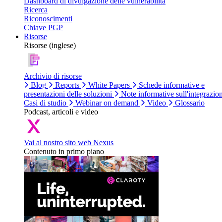
Dashboard di divulgazione delle vulnerabilità
Ricerca
Riconoscimenti
Chiave PGP
Risorse
Risorse (inglese)
Archivio di risorse
Blog
Reports
White Papers
Schede informative e
presentazioni delle soluzioni
Note informative sull'integrazio
Casi di studio
Webinar on demand
Video
Glossario
Podcast, articoli e video
Vai al nostro sito web Nexus
Contenuto in primo piano