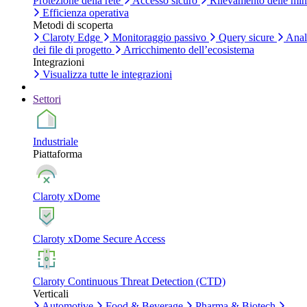
Protezione della rete
Accesso sicuro
Rilevamento delle mi
Efficienza operativa
Metodi di scoperta
Claroty Edge
Monitoraggio passivo
Query sicure
Anal
dei file di progetto
Arricchimento dell’ecosistema
Integrazioni
Visualizza tutte le integrazioni
Settori
Industriale
Piattaforma
Claroty xDome
Claroty xDome Secure Access
Claroty Continuous Threat Detection (CTD)
Verticali
Automotive
Food & Beverage
Pharma & Biotech