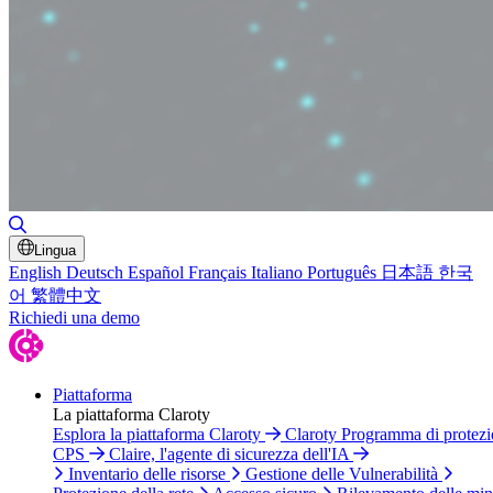
Attiva/disattiva ricerca
Lingua
English
Deutsch
Español
Français
Italiano
Português
日本語
한국
어
繁體中文
Richiedi una demo
Piattaforma
La piattaforma Claroty
Esplora la piattaforma Claroty
Claroty Programma di protez
CPS
Claire, l'agente di sicurezza dell'IA
Inventario delle risorse
Gestione delle Vulnerabilità