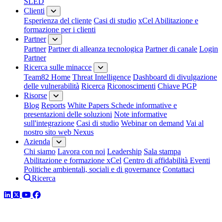
SLED
Clienti
Esperienza del cliente
Casi di studio
xCel Abilitazione e
formazione per i clienti
Partner
Partner
Partner di alleanza tecnologica
Partner di canale
Login
Partner
Ricerca sulle minacce
Team82 Home
Threat Intelligence
Dashboard di divulgazione
delle vulnerabilità
Ricerca
Riconoscimenti
Chiave PGP
Risorse
Blog
Reports
White Papers
Schede informative e
presentazioni delle soluzioni
Note informative
sull'integrazione
Casi di studio
Webinar on demand
Vai al
nostro sito web Nexus
Azienda
Chi siamo
Lavora con noi
Leadership
Sala stampa
Abilitazione e formazione xCel
Centro di affidabilità
Eventi
Politiche ambientali, sociali e di governance
Contattaci
Ricerca
LinkedIn
Twitter
YouTube
Facebook