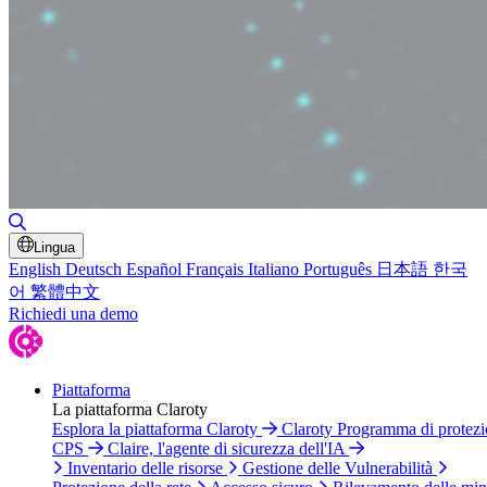
Attiva/disattiva ricerca
Lingua
English
Deutsch
Español
Français
Italiano
Português
日本語
한국
어
繁體中文
Richiedi una demo
Piattaforma
La piattaforma Claroty
Esplora la piattaforma Claroty
Claroty Programma di protez
CPS
Claire, l'agente di sicurezza dell'IA
Inventario delle risorse
Gestione delle Vulnerabilità