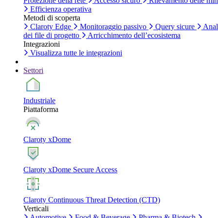
Protezione della rete
Accesso sicuro
Rilevamento delle mi
Efficienza operativa
Metodi di scoperta
Claroty Edge
Monitoraggio passivo
Query sicure
Anal
dei file di progetto
Arricchimento dell’ecosistema
Integrazioni
Visualizza tutte le integrazioni
Settori
Industriale
Piattaforma
Claroty xDome
Claroty xDome Secure Access
Claroty Continuous Threat Detection (CTD)
Verticali
Automotive
Food & Beverage
Pharma & Biotech