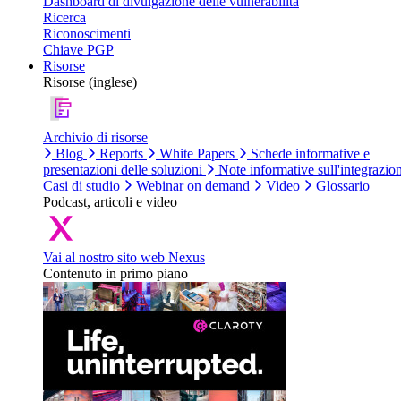
Dashboard di divulgazione delle vulnerabilità
Ricerca
Riconoscimenti
Chiave PGP
Risorse
Risorse (inglese)
Archivio di risorse
Blog
Reports
White Papers
Schede informative e
presentazioni delle soluzioni
Note informative sull'integrazio
Casi di studio
Webinar on demand
Video
Glossario
Podcast, articoli e video
Vai al nostro sito web Nexus
Contenuto in primo piano