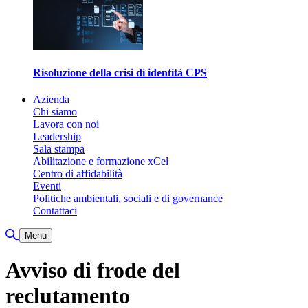
Risoluzione della crisi di identità CPS
Azienda
Chi siamo
Lavora con noi
Leadership
Sala stampa
Abilitazione e formazione xCel
Centro di affidabilità
Eventi
Politiche ambientali, sociali e di governance
Contattaci
Attiva/disattiva ricerca
Menu
Avviso di frode del
reclutamento