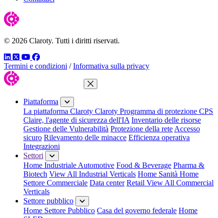
© 2026 Claroty. Tutti i diritti riservati.
LinkedIn
Twitter
YouTube
Facebook
Termini e condizioni
/
Informativa sulla privacy
Chiudi menu
Piattaforma
La piattaforma Claroty
Claroty Programma di protezione CPS
Claire, l'agente di sicurezza dell'IA
Inventario delle risorse
Gestione delle Vulnerabilità
Protezione della rete
Accesso
sicuro
Rilevamento delle minacce
Efficienza operativa
Integrazioni
Settori
Home Industriale
Automotive
Food & Beverage
Pharma &
Biotech
View All Industrial Verticals
Home Sanità
Home
Settore Commerciale
Data center
Retail
View All Commercial
Verticals
Settore pubblico
Home Settore Pubblico
Casa del governo federale
Home