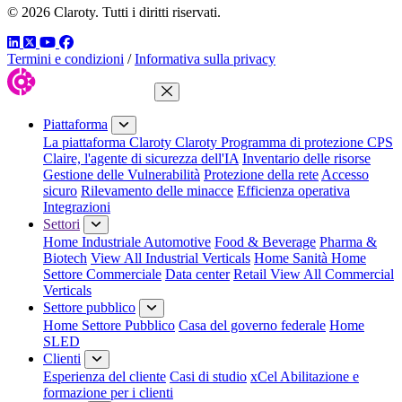
© 2026 Claroty. Tutti i diritti riservati.
LinkedIn
Twitter
YouTube
Facebook
Termini e condizioni
/
Informativa sulla privacy
Chiudi menu
Piattaforma
La piattaforma Claroty
Claroty Programma di protezione CPS
Claire, l'agente di sicurezza dell'IA
Inventario delle risorse
Gestione delle Vulnerabilità
Protezione della rete
Accesso
sicuro
Rilevamento delle minacce
Efficienza operativa
Integrazioni
Settori
Home Industriale
Automotive
Food & Beverage
Pharma &
Biotech
View All Industrial Verticals
Home Sanità
Home
Settore Commerciale
Data center
Retail
View All Commercial
Verticals
Settore pubblico
Home Settore Pubblico
Casa del governo federale
Home
SLED
Clienti
Esperienza del cliente
Casi di studio
xCel Abilitazione e
formazione per i clienti