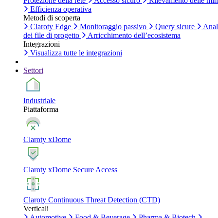
Protezione della rete
Accesso sicuro
Rilevamento delle mi
Efficienza operativa
Metodi di scoperta
Claroty Edge
Monitoraggio passivo
Query sicure
Anal
dei file di progetto
Arricchimento dell’ecosistema
Integrazioni
Visualizza tutte le integrazioni
Settori
Industriale
Piattaforma
Claroty xDome
Claroty xDome Secure Access
Claroty Continuous Threat Detection (CTD)
Verticali
Automotive
Food & Beverage
Pharma & Biotech