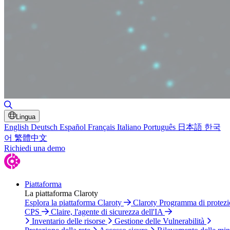
Attiva/disattiva ricerca
Lingua
English
Deutsch
Español
Français
Italiano
Português
日本語
한국
어
繁體中文
Richiedi una demo
Piattaforma
La piattaforma Claroty
Esplora la piattaforma Claroty
Claroty Programma di protez
CPS
Claire, l'agente di sicurezza dell'IA
Inventario delle risorse
Gestione delle Vulnerabilità