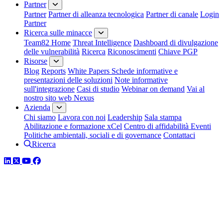
Partner
Partner
Partner di alleanza tecnologica
Partner di canale
Login
Partner
Ricerca sulle minacce
Team82 Home
Threat Intelligence
Dashboard di divulgazione
delle vulnerabilità
Ricerca
Riconoscimenti
Chiave PGP
Risorse
Blog
Reports
White Papers
Schede informative e
presentazioni delle soluzioni
Note informative
sull'integrazione
Casi di studio
Webinar on demand
Vai al
nostro sito web Nexus
Azienda
Chi siamo
Lavora con noi
Leadership
Sala stampa
Abilitazione e formazione xCel
Centro di affidabilità
Eventi
Politiche ambientali, sociali e di governance
Contattaci
Ricerca
LinkedIn
Twitter
YouTube
Facebook