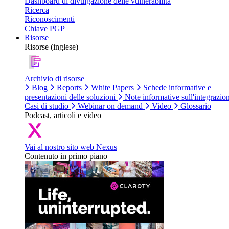
Dashboard di divulgazione delle vulnerabilità
Ricerca
Riconoscimenti
Chiave PGP
Risorse
Risorse (inglese)
Archivio di risorse
Blog
Reports
White Papers
Schede informative e
presentazioni delle soluzioni
Note informative sull'integrazio
Casi di studio
Webinar on demand
Video
Glossario
Podcast, articoli e video
Vai al nostro sito web Nexus
Contenuto in primo piano