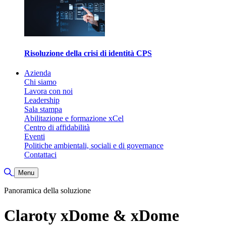
Risoluzione della crisi di identità CPS
Azienda
Chi siamo
Lavora con noi
Leadership
Sala stampa
Abilitazione e formazione xCel
Centro di affidabilità
Eventi
Politiche ambientali, sociali e di governance
Contattaci
Attiva/disattiva ricerca
Menu
Panoramica della soluzione
Claroty xDome & xDome