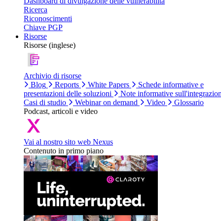
Dashboard di divulgazione delle vulnerabilità
Ricerca
Riconoscimenti
Chiave PGP
Risorse
Risorse (inglese)
Archivio di risorse
Blog
Reports
White Papers
Schede informative e
presentazioni delle soluzioni
Note informative sull'integrazio
Casi di studio
Webinar on demand
Video
Glossario
Podcast, articoli e video
Vai al nostro sito web Nexus
Contenuto in primo piano