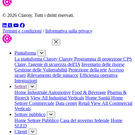
© 2026 Claroty. Tutti i diritti riservati.
LinkedIn
Twitter
YouTube
Facebook
Termini e condizioni
/
Informativa sulla privacy
Chiudi menu
Piattaforma
La piattaforma Claroty
Claroty Programma di protezione CPS
Claire, l'agente di sicurezza dell'IA
Inventario delle risorse
Gestione delle Vulnerabilità
Protezione della rete
Accesso
sicuro
Rilevamento delle minacce
Efficienza operativa
Integrazioni
Settori
Home Industriale
Automotive
Food & Beverage
Pharma &
Biotech
View All Industrial Verticals
Home Sanità
Home
Settore Commerciale
Data center
Retail
View All Commercial
Verticals
Settore pubblico
Home Settore Pubblico
Casa del governo federale
Home
SLED
Clienti