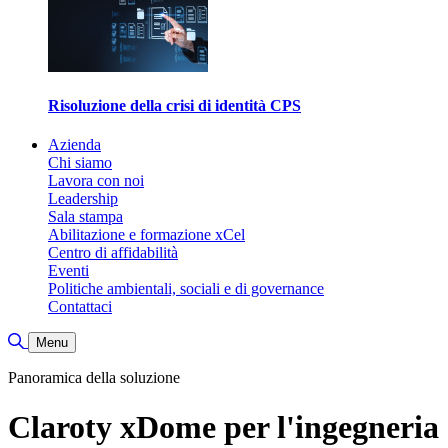
Risoluzione della crisi di identità CPS
Azienda
Chi siamo
Lavora con noi
Leadership
Sala stampa
Abilitazione e formazione xCel
Centro di affidabilità
Eventi
Politiche ambientali, sociali e di governance
Contattaci
Attiva/disattiva ricerca
Menu
Panoramica della soluzione
Claroty xDome per l'ingegneria