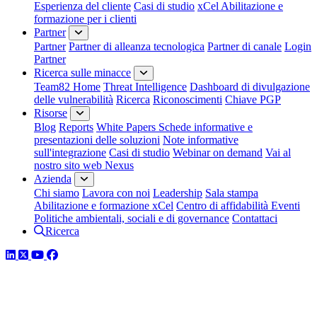
Esperienza del cliente
Casi di studio
xCel Abilitazione e
formazione per i clienti
Partner
Partner
Partner di alleanza tecnologica
Partner di canale
Login
Partner
Ricerca sulle minacce
Team82 Home
Threat Intelligence
Dashboard di divulgazione
delle vulnerabilità
Ricerca
Riconoscimenti
Chiave PGP
Risorse
Blog
Reports
White Papers
Schede informative e
presentazioni delle soluzioni
Note informative
sull'integrazione
Casi di studio
Webinar on demand
Vai al
nostro sito web Nexus
Azienda
Chi siamo
Lavora con noi
Leadership
Sala stampa
Abilitazione e formazione xCel
Centro di affidabilità
Eventi
Politiche ambientali, sociali e di governance
Contattaci
Ricerca
LinkedIn
Twitter
YouTube
Facebook