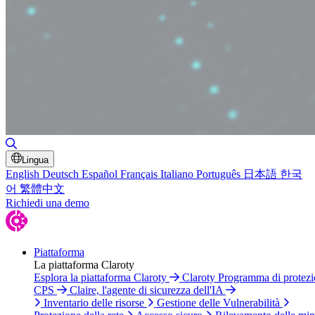
Attiva/disattiva ricerca
Lingua
English
Deutsch
Español
Français
Italiano
Português
日本語
한국
어
繁體中文
Richiedi una demo
Piattaforma
La piattaforma Claroty
Esplora la piattaforma Claroty
Claroty Programma di protez
CPS
Claire, l'agente di sicurezza dell'IA
Inventario delle risorse
Gestione delle Vulnerabilità