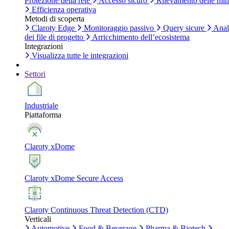
Protezione della rete
Accesso sicuro
Rilevamento delle mi
Efficienza operativa
Metodi di scoperta
Claroty Edge
Monitoraggio passivo
Query sicure
Anal
dei file di progetto
Arricchimento dell’ecosistema
Integrazioni
Visualizza tutte le integrazioni
Settori
Industriale
Piattaforma
Claroty xDome
Claroty xDome Secure Access
Claroty Continuous Threat Detection (CTD)
Verticali
Automotive
Food & Beverage
Pharma & Biotech