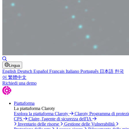
Attiva/disattiva ricerca
Lingua
English
Deutsch
Español
Français
Italiano
Português
日本語
한국
어
繁體中文
Richiedi una demo
Piattaforma
La piattaforma Claroty
Esplora la piattaforma Claroty
Claroty Programma di protez
CPS
Claire, l'agente di sicurezza dell'IA
Inventario delle risorse
Gestione delle Vulnerabilità