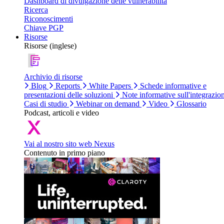
Dashboard di divulgazione delle vulnerabilità
Ricerca
Riconoscimenti
Chiave PGP
Risorse
Risorse (inglese)
Archivio di risorse
Blog
Reports
White Papers
Schede informative e
presentazioni delle soluzioni
Note informative sull'integrazio
Casi di studio
Webinar on demand
Video
Glossario
Podcast, articoli e video
Vai al nostro sito web Nexus
Contenuto in primo piano