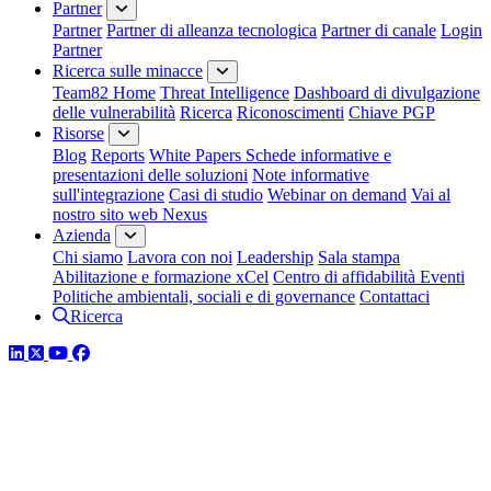
Partner
Partner
Partner di alleanza tecnologica
Partner di canale
Login
Partner
Ricerca sulle minacce
Team82 Home
Threat Intelligence
Dashboard di divulgazione
delle vulnerabilità
Ricerca
Riconoscimenti
Chiave PGP
Risorse
Blog
Reports
White Papers
Schede informative e
presentazioni delle soluzioni
Note informative
sull'integrazione
Casi di studio
Webinar on demand
Vai al
nostro sito web Nexus
Azienda
Chi siamo
Lavora con noi
Leadership
Sala stampa
Abilitazione e formazione xCel
Centro di affidabilità
Eventi
Politiche ambientali, sociali e di governance
Contattaci
Ricerca
LinkedIn
Twitter
YouTube
Facebook