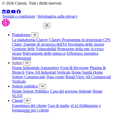
© 2026 Claroty. Tutti i diritti riservati.
LinkedIn
Twitter
YouTube
Facebook
Termini e condizioni
/
Informativa sulla privacy
Chiudi menu
Piattaforma
La piattaforma Claroty
Claroty Programma di protezione CPS
Claire, l'agente di sicurezza dell'IA
Inventario delle risorse
Gestione delle Vulnerabilità
Protezione della rete
Accesso
sicuro
Rilevamento delle minacce
Efficienza operativa
Integrazioni
Settori
Home Industriale
Automotive
Food & Beverage
Pharma &
Biotech
View All Industrial Verticals
Home Sanità
Home
Settore Commerciale
Data center
Retail
View All Commercial
Verticals
Settore pubblico
Home Settore Pubblico
Casa del governo federale
Home
SLED
Clienti
Esperienza del cliente
Casi di studio
xCel Abilitazione e
formazione per i clienti