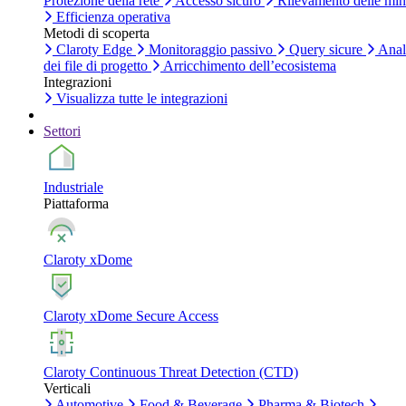
Protezione della rete
Accesso sicuro
Rilevamento delle mi
Efficienza operativa
Metodi di scoperta
Claroty Edge
Monitoraggio passivo
Query sicure
Anal
dei file di progetto
Arricchimento dell’ecosistema
Integrazioni
Visualizza tutte le integrazioni
Settori
Industriale
Piattaforma
Claroty xDome
Claroty xDome Secure Access
Claroty Continuous Threat Detection (CTD)
Verticali
Automotive
Food & Beverage
Pharma & Biotech