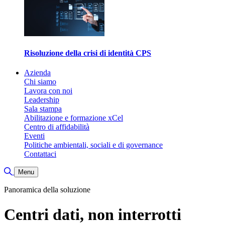
Risoluzione della crisi di identità CPS
Azienda
Chi siamo
Lavora con noi
Leadership
Sala stampa
Abilitazione e formazione xCel
Centro di affidabilità
Eventi
Politiche ambientali, sociali e di governance
Contattaci
Attiva/disattiva ricerca
Menu
Panoramica della soluzione
Centri dati, non interrotti