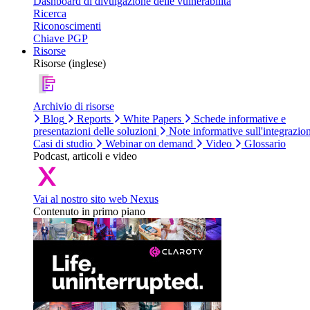
Dashboard di divulgazione delle vulnerabilità
Ricerca
Riconoscimenti
Chiave PGP
Risorse
Risorse (inglese)
Archivio di risorse
Blog
Reports
White Papers
Schede informative e
presentazioni delle soluzioni
Note informative sull'integrazio
Casi di studio
Webinar on demand
Video
Glossario
Podcast, articoli e video
Vai al nostro sito web Nexus
Contenuto in primo piano