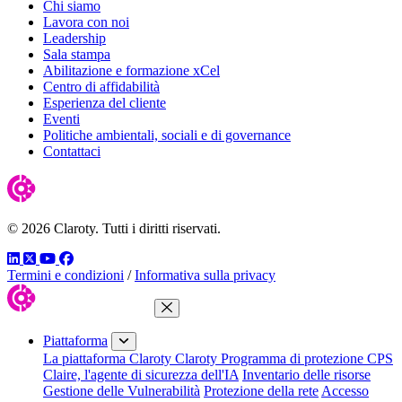
Chi siamo
Lavora con noi
Leadership
Sala stampa
Abilitazione e formazione xCel
Centro di affidabilità
Esperienza del cliente
Eventi
Politiche ambientali, sociali e di governance
Contattaci
© 2026 Claroty. Tutti i diritti riservati.
LinkedIn
Twitter
YouTube
Facebook
Termini e condizioni
/
Informativa sulla privacy
Chiudi menu
Piattaforma
La piattaforma Claroty
Claroty Programma di protezione CPS
Claire, l'agente di sicurezza dell'IA
Inventario delle risorse
Gestione delle Vulnerabilità
Protezione della rete
Accesso