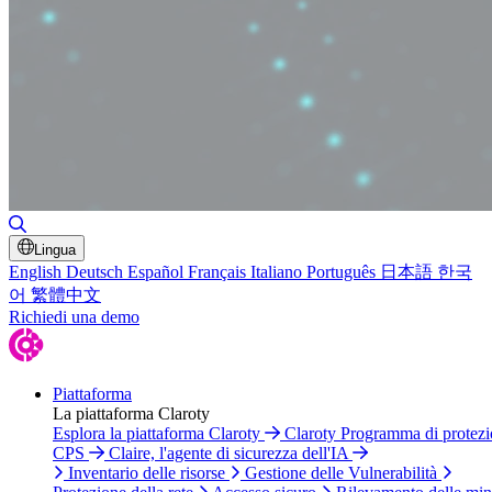
Attiva/disattiva ricerca
Lingua
English
Deutsch
Español
Français
Italiano
Português
日本語
한국
어
繁體中文
Richiedi una demo
Piattaforma
La piattaforma Claroty
Esplora la piattaforma Claroty
Claroty Programma di protez
CPS
Claire, l'agente di sicurezza dell'IA
Inventario delle risorse
Gestione delle Vulnerabilità