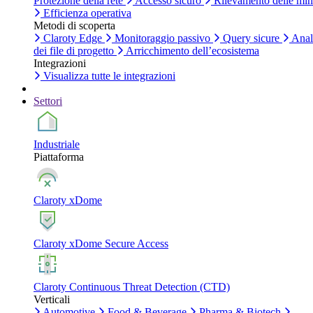
Protezione della rete
Accesso sicuro
Rilevamento delle mi
Efficienza operativa
Metodi di scoperta
Claroty Edge
Monitoraggio passivo
Query sicure
Anal
dei file di progetto
Arricchimento dell’ecosistema
Integrazioni
Visualizza tutte le integrazioni
Settori
Industriale
Piattaforma
Claroty xDome
Claroty xDome Secure Access
Claroty Continuous Threat Detection (CTD)
Verticali
Automotive
Food & Beverage
Pharma & Biotech