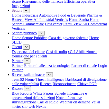
sicuro
Rilevamento delle minacce
Efficienza operativa
Integrazioni
Settori
Home Industriale
Automotive
Food & Beverage
Pharma &
Biotech
View All Industrial Verticals
Home Sanità
Home
Settore Commerciale
Data center
Retail
View All Commercial
Verticals
Settore pubblico
Home Settore Pubblico
Casa del governo federale
Home
SLED
Clienti
Esperienza del cliente
Casi di studio
xCel Abilitazione e
formazione per i clienti
Partner
Partner
Partner di alleanza tecnologica
Partner di canale
Login
Partner
Ricerca sulle minacce
Team82 Home
Threat Intelligence
Dashboard di divulgazione
delle vulnerabilità
Ricerca
Riconoscimenti
Chiave PGP
Risorse
Blog
Reports
White Papers
Schede informative e
presentazioni delle soluzioni
Note informative
sull'integrazione
Casi di studio
Webinar on demand
Vai al
nostro sito web Nexus