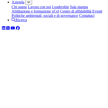
Azienda
Chi siamo
Lavora con noi
Leadership
Sala stampa
Abilitazione e formazione xCel
Centro di affidabilità
Eventi
Politiche ambientali, sociali e di governance
Contattaci
Ricerca
LinkedIn
Twitter
YouTube
Facebook