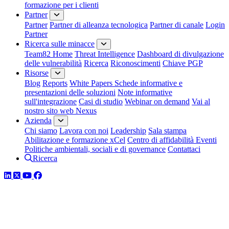
formazione per i clienti
Partner
Partner
Partner di alleanza tecnologica
Partner di canale
Login
Partner
Ricerca sulle minacce
Team82 Home
Threat Intelligence
Dashboard di divulgazione
delle vulnerabilità
Ricerca
Riconoscimenti
Chiave PGP
Risorse
Blog
Reports
White Papers
Schede informative e
presentazioni delle soluzioni
Note informative
sull'integrazione
Casi di studio
Webinar on demand
Vai al
nostro sito web Nexus
Azienda
Chi siamo
Lavora con noi
Leadership
Sala stampa
Abilitazione e formazione xCel
Centro di affidabilità
Eventi
Politiche ambientali, sociali e di governance
Contattaci
Ricerca
LinkedIn
Twitter
YouTube
Facebook