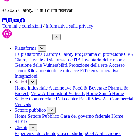
© 2026 Claroty. Tutti i diritti riservati.
LinkedIn
Twitter
YouTube
Facebook
Termini e condizioni
/
Informativa sulla privacy
Chiudi menu
Piattaforma
La piattaforma Claroty
Claroty Programma di protezione CPS
Claire, l'agente di sicurezza dell'IA
Inventario delle risorse
Gestione delle Vulnerabilità
Protezione della rete
Accesso
sicuro
Rilevamento delle minacce
Efficienza operativa
Integrazioni
Settori
Home Industriale
Automotive
Food & Beverage
Pharma &
Biotech
View All Industrial Verticals
Home Sanità
Home
Settore Commerciale
Data center
Retail
View All Commercial
Verticals
Settore pubblico
Home Settore Pubblico
Casa del governo federale
Home
SLED
Clienti
Esperienza del cliente
Casi di studio
xCel Abilitazione e