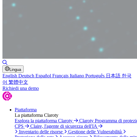
Attiva/disattiva ricerca
Lingua
English
Deutsch
Español
Français
Italiano
Português
日本語
한국
어
繁體中文
Richiedi una demo
Piattaforma
La piattaforma Claroty
Esplora la piattaforma Claroty
Claroty Programma di protez
CPS
Claire, l'agente di sicurezza dell'IA
Inventario delle risorse
Gestione delle Vulnerabilità