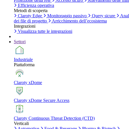
Protezione della rete
Accesso sicuro
Rilevamento delle mi
Efficienza operativa
Metodi di scoperta
Claroty Edge
Monitoraggio passivo
Query sicure
Anal
dei file di progetto
Arricchimento dell’ecosistema
Integrazioni
Visualizza tutte le integrazioni
Settori
Industriale
Piattaforma
Claroty xDome
Claroty xDome Secure Access
Claroty Continuous Threat Detection (CTD)
Verticali
Automotive
Food & Beverage
Pharma & Biotech