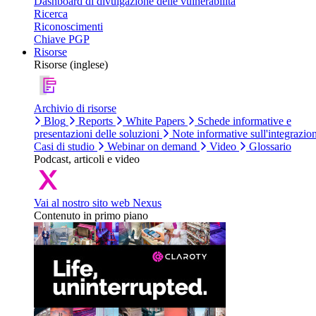
Dashboard di divulgazione delle vulnerabilità
Ricerca
Riconoscimenti
Chiave PGP
Risorse
Risorse (inglese)
Archivio di risorse
Blog
Reports
White Papers
Schede informative e
presentazioni delle soluzioni
Note informative sull'integrazio
Casi di studio
Webinar on demand
Video
Glossario
Podcast, articoli e video
Vai al nostro sito web Nexus
Contenuto in primo piano