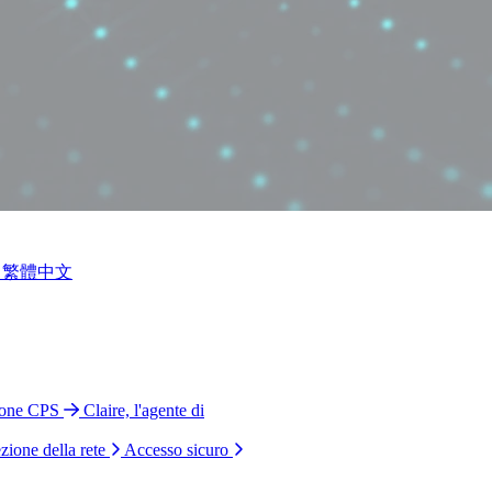
繁體中文
ione CPS
Claire, l'agente di
zione della rete
Accesso sicuro