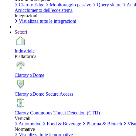
Claroty Edge
Monitoraggio passivo
Query sicure
Anali
Arricchimento dell’ecosistema
Integrazioni
Visualizza tutte le integrazioni
Settori
Industriale
Piattaforma
Claroty xDome
Claroty xDome Secure Access
Claroty Continuous Threat Detection (CTD)
Verticali
Automotive
Food & Beverage
Pharma & Biotech
Visua
Normative
Visualizza tutte le normative