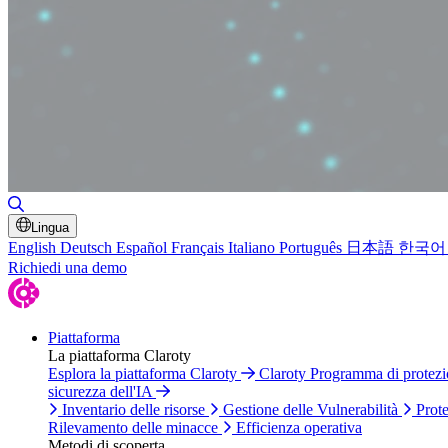
Attiva/disattiva ricerca
Lingua
English
Deutsch
Español
Français
Italiano
Português
日本語
한국어
Richiedi una demo
Piattaforma
La piattaforma Claroty
Esplora la piattaforma Claroty
Claroty Programma di protez
sicurezza dell'IA
Inventario delle risorse
Gestione delle Vulnerabilità
Prote
Rilevamento delle minacce
Efficienza operativa
Metodi di scoperta