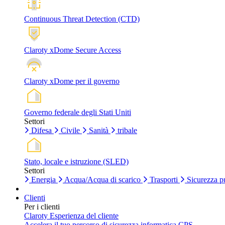
Continuous Threat Detection (CTD)
Claroty xDome Secure Access
Claroty xDome per il governo
Governo federale degli Stati Uniti
Settori
Difesa
Civile
Sanità
tribale
Stato, locale e istruzione (SLED)
Settori
Energia
Acqua/Acqua di scarico
Trasporti
Sicurezza p
Clienti
Per i clienti
Claroty Esperienza del cliente
Accelera il tuo percorso di sicurezza informatica CPS.