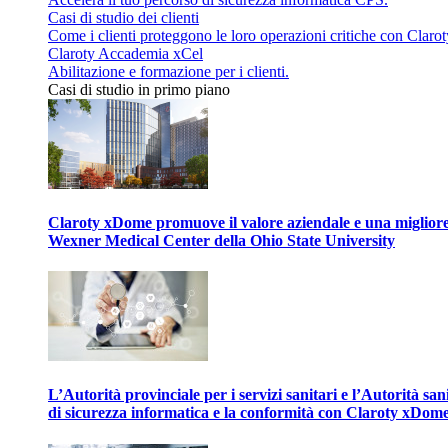
Casi di studio dei clienti
Come i clienti proteggono le loro operazioni critiche con Clarot
Claroty Accademia xCel
Abilitazione e formazione per i clienti.
Casi di studio in primo piano
Claroty xDome promuove il valore aziendale e una migliore g
Wexner Medical Center della Ohio State University
L’Autorità provinciale per i servizi sanitari e l’Autorità san
di sicurezza informatica e la conformità con Claroty xDom