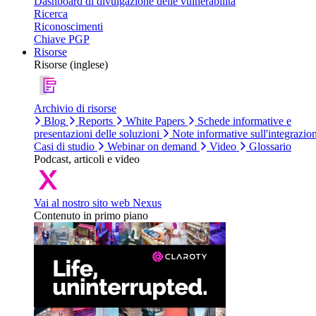
Dashboard di divulgazione delle vulnerabilità
Ricerca
Riconoscimenti
Chiave PGP
Risorse
Risorse (inglese)
Archivio di risorse
Blog
Reports
White Papers
Schede informative e
presentazioni delle soluzioni
Note informative sull'integrazio
Casi di studio
Webinar on demand
Video
Glossario
Podcast, articoli e video
Vai al nostro sito web Nexus
Contenuto in primo piano