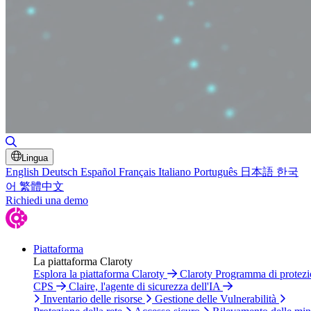
Attiva/disattiva ricerca
Lingua
English
Deutsch
Español
Français
Italiano
Português
日本語
한국
어
繁體中文
Richiedi una demo
Piattaforma
La piattaforma Claroty
Esplora la piattaforma Claroty
Claroty Programma di protez
CPS
Claire, l'agente di sicurezza dell'IA
Inventario delle risorse
Gestione delle Vulnerabilità