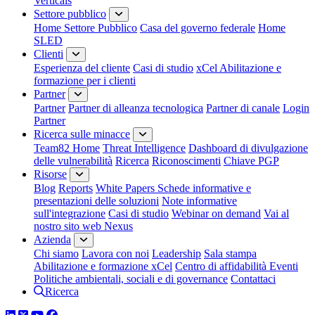
Verticals
Settore pubblico
Home Settore Pubblico
Casa del governo federale
Home
SLED
Clienti
Esperienza del cliente
Casi di studio
xCel Abilitazione e
formazione per i clienti
Partner
Partner
Partner di alleanza tecnologica
Partner di canale
Login
Partner
Ricerca sulle minacce
Team82 Home
Threat Intelligence
Dashboard di divulgazione
delle vulnerabilità
Ricerca
Riconoscimenti
Chiave PGP
Risorse
Blog
Reports
White Papers
Schede informative e
presentazioni delle soluzioni
Note informative
sull'integrazione
Casi di studio
Webinar on demand
Vai al
nostro sito web Nexus
Azienda
Chi siamo
Lavora con noi
Leadership
Sala stampa
Abilitazione e formazione xCel
Centro di affidabilità
Eventi
Politiche ambientali, sociali e di governance
Contattaci
Ricerca
LinkedIn
Twitter
YouTube
Facebook