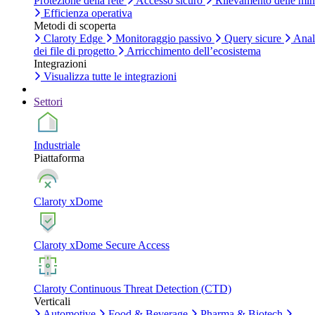
Protezione della rete
Accesso sicuro
Rilevamento delle mi
Efficienza operativa
Metodi di scoperta
Claroty Edge
Monitoraggio passivo
Query sicure
Anal
dei file di progetto
Arricchimento dell’ecosistema
Integrazioni
Visualizza tutte le integrazioni
Settori
Industriale
Piattaforma
Claroty xDome
Claroty xDome Secure Access
Claroty Continuous Threat Detection (CTD)
Verticali
Automotive
Food & Beverage
Pharma & Biotech