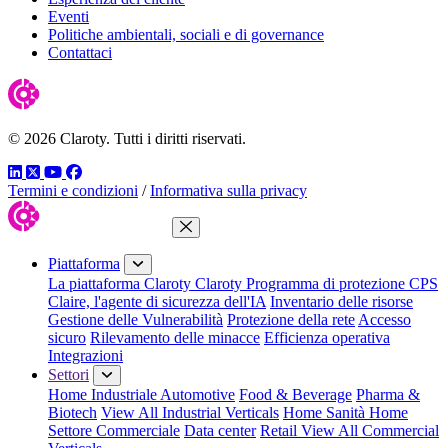
Eventi
Politiche ambientali, sociali e di governance
Contattaci
© 2026 Claroty. Tutti i diritti riservati.
LinkedIn
Twitter
YouTube
Facebook
Termini e condizioni
/
Informativa sulla privacy
Chiudi menu
Piattaforma
La piattaforma Claroty
Claroty Programma di protezione CPS
Claire, l'agente di sicurezza dell'IA
Inventario delle risorse
Gestione delle Vulnerabilità
Protezione della rete
Accesso
sicuro
Rilevamento delle minacce
Efficienza operativa
Integrazioni
Settori
Home Industriale
Automotive
Food & Beverage
Pharma &
Biotech
View All Industrial Verticals
Home Sanità
Home
Settore Commerciale
Data center
Retail
View All Commercial