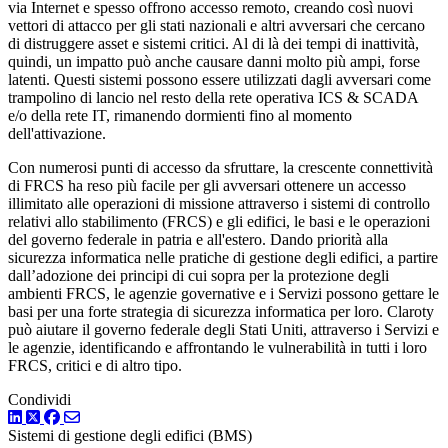
via Internet e spesso offrono accesso remoto, creando così nuovi
vettori di attacco per gli stati nazionali e altri avversari che cercano
di distruggere asset e sistemi critici. Al di là dei tempi di inattività,
quindi, un impatto può anche causare danni molto più ampi, forse
latenti. Questi sistemi possono essere utilizzati dagli avversari come
trampolino di lancio nel resto della rete operativa ICS & SCADA
e/o della rete IT, rimanendo dormienti fino al momento
dell'attivazione.
Con numerosi punti di accesso da sfruttare, la crescente connettività
di FRCS ha reso più facile per gli avversari ottenere un accesso
illimitato alle operazioni di missione attraverso i sistemi di controllo
relativi allo stabilimento (FRCS) e gli edifici, le basi e le operazioni
del governo federale in patria e all'estero. Dando priorità alla
sicurezza informatica nelle pratiche di gestione degli edifici, a partire
dall’adozione dei principi di cui sopra per la protezione degli
ambienti FRCS, le agenzie governative e i Servizi possono gettare le
basi per una forte strategia di sicurezza informatica per loro. Claroty
può aiutare il governo federale degli Stati Uniti, attraverso i Servizi e
le agenzie, identificando e affrontando le vulnerabilità in tutti i loro
FRCS, critici e di altro tipo.
Condividi
LinkedIn
Twitter
Facebook
Sistemi di gestione degli edifici (BMS)